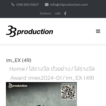
Skip
096.883.5807
info@33production.com
to
content
ติดต่อเรา
LINE
im_EX (49)
Home
/
โล่รางวัล ตัวอย่าง
/
โล่รางวัล
Award imex2024-01
/
im_EX (49)