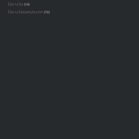
โล่รางวัล
(14)
โล่รางวัลเเยกประเภท
(19)