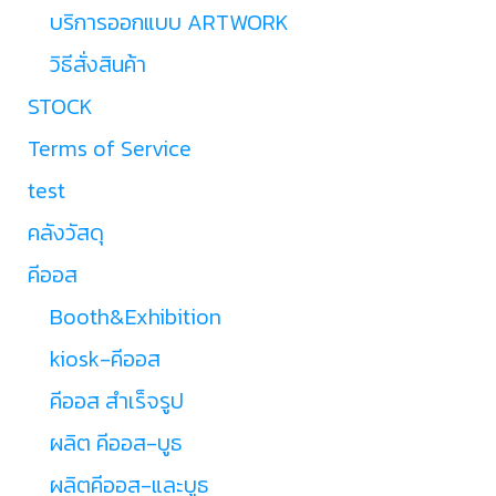
บริการออกแบบ ARTWORK
วิธีสั่งสินค้า
STOCK
Terms of Service
test
คลังวัสดุ
คีออส
Booth&Exhibition
kiosk-คีออส
คีออส สำเร็จรูป
ผลิต คีออส-บูธ
ผลิตคีออส-และบูธ