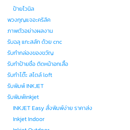
ป้ายไวนิล
พวงกุญแจอะคริลิค
ภาพตัวอย่างผลงาน
รับฉลุ แกะสลัก ด้วย cnc
รับทำกล่องของขวัญ
รับทำป้ายชื่อ ติดหน้าอกเสื้อ
รับทำโต๊ะ สไตล์ loft
รับพิมพ์ INKJET
รับพิมพ์inkjet
INKJET Easy สั่งพิมพ์ง่าย ราคาส่ง
Inkjet Indoor
Inkjet Outdoor