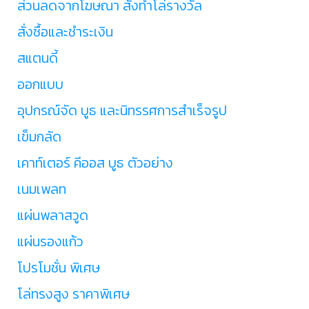
ส่วนลดจากโฆษณา สั่งทำโล่รางวัล
สั่งซื้อและชำระเงิน
สแตนดี้
ออกแบบ
อุปกรณ์จัด บูธ และนิทรรศการสำเร็จรูป
เข็มกลัด
เคาท์เตอร์ คีออส บูธ ตัวอย่าง
เนมเพลท
แผ่นพลาสวูด
แผ่นรองแก้ว
โปรโมชั่น พิเศษ
โล่ทรงสูง ราคาพิเศษ