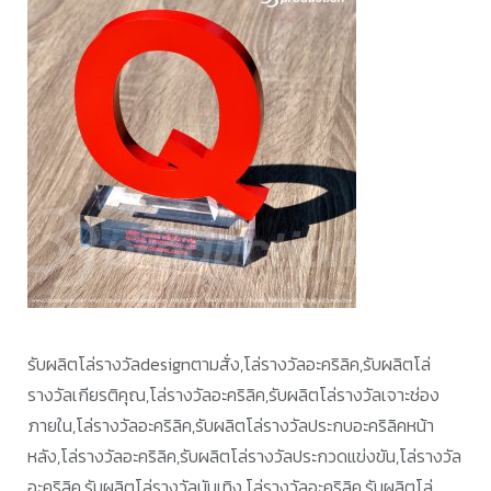
รับผลิตโล่รางวัลdesignตามสั่ง,โล่รางวัลอะคริลิค,รับผลิตโล่
รางวัลเกียรติคุณ,โล่รางวัลอะคริลิค,รับผลิตโล่รางวัลเจาะช่อง
ภายใน,โล่รางวัลอะคริลิค,รับผลิตโล่รางวัลประกบอะคริลิคหน้า
หลัง,โล่รางวัลอะคริลิค,รับผลิตโล่รางวัลประกวดแข่งขัน,โล่รางวัล
อะคริลิค,รับผลิตโล่รางวัลบันเทิง,โล่รางวัลอะคริลิค,รับผลิตโล่