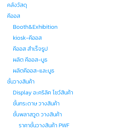
คลังวัสดุ
คีออส
Booth&Exhibition
kiosk-คีออส
คีออส สำเร็จรูป
ผลิต คีออส-บูธ
ผลิตคีออส-และบูธ
ชั้นวางสินค้า
Display อะคริลิค โชว์สินค้า
ชั้นกระดาษ วางสินค้า
ชั้นพลาสวูด วางสินค้า
ราคาชั้นวางสินค้า PWF