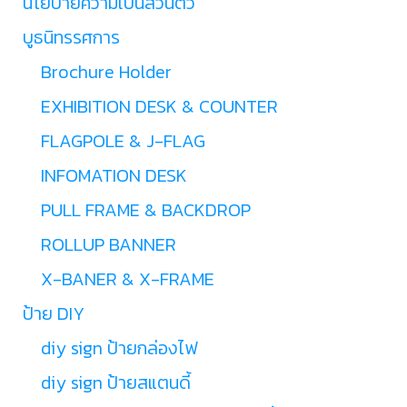
นโยบายความเป็นส่วนตัว
บูธนิทรรศการ
Brochure Holder
EXHIBITION DESK & COUNTER
FLAGPOLE & J-FLAG
INFOMATION DESK
PULL FRAME & BACKDROP
ROLLUP BANNER
X-BANER & X-FRAME
ป้าย DIY
diy sign ป้ายกล่องไฟ
diy sign ป้ายสแตนดี้