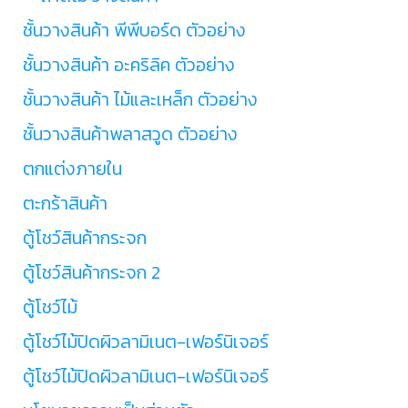
ชั้นวางสินค้า พีพีบอร์ด ตัวอย่าง
ชั้นวางสินค้า อะคริลิค ตัวอย่าง
ชั้นวางสินค้า ไม้และเหล็ก ตัวอย่าง
ชั้นวางสินค้าพลาสวูด ตัวอย่าง
ตกแต่งภายใน
ตะกร้าสินค้า
ตู้โชว์สินค้ากระจก
ตู้โชว์สินค้ากระจก 2
ตู้โชว์ไม้
ตู้โชว์ไม้ปิดผิวลามิเนต-เฟอร์นิเจอร์
ตู้โชว์ไม้ปิดผิวลามิเนต-เฟอร์นิเจอร์