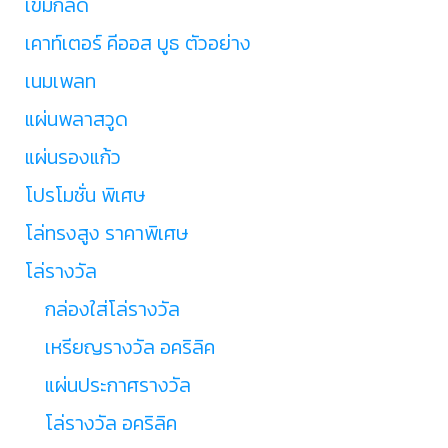
เข็มกลัด
เคาท์เตอร์ คีออส บูธ ตัวอย่าง
เนมเพลท
แผ่นพลาสวูด
แผ่นรองแก้ว
โปรโมชั่น พิเศษ
โล่ทรงสูง ราคาพิเศษ
โล่รางวัล
กล่องใส่โล่รางวัล
เหรียญรางวัล อคริลิค
แผ่นประกาศรางวัล
โล่รางวัล อคริลิค