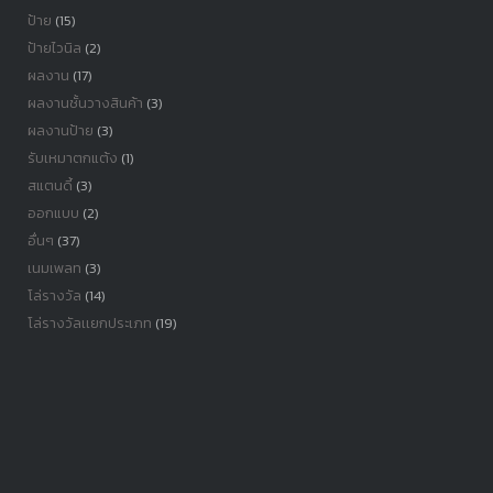
ป้าย
(15)
ป้ายไวนิล
(2)
ผลงาน
(17)
ผลงานชั้นวางสินค้า
(3)
ผลงานป้าย
(3)
รับเหมาตกแต้ง
(1)
สแตนดี้
(3)
ออกแบบ
(2)
อื่นๆ
(37)
เนมเพลท
(3)
โล่รางวัล
(14)
โล่รางวัลเเยกประเภท
(19)