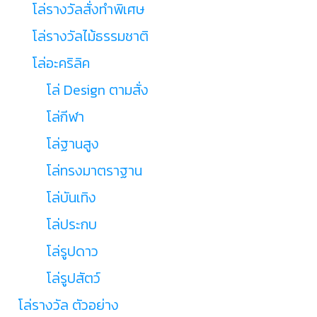
โล่รางวัลสั่งทำพิเศษ
โล่รางวัลไม้ธรรมชาติ
โล่อะคริลิค
โล่ Design ตามสั่ง
โล่กีฬา
โล่ฐานสูง
โล่ทรงมาตราฐาน
โล่บันเทิง
โล่ประกบ
โล่รูปดาว
โล่รูปสัตว์
โล่รางวัล ตัวอย่าง