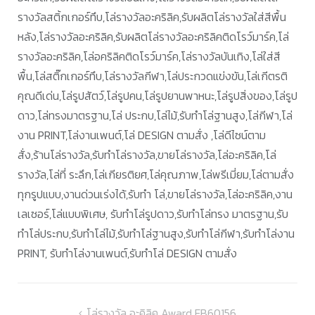
รางวัลสติ้กเกอร์ทึบ,โล่รางวัลอะคริลิค,รับผลิตโล่รางวัลใส่สีพื้น
หลัง,โล่รางวัลอะคริลิค,รับผลิตโล่รางวัลอะคริลิคติดโรว์มาร์ค,โล่
รางวัลอะคริลิค,โล่อคริลิคติดโรว์มาร์ค,โล่รางวัลบันเทิง,โล่ใส่สี
พื้น,โล่สติ๊กเกอร์ทึบ,โล่รางวัลกีฬา,โล่ประกวดแข่งขัน,โล่เกีตรติ
คุณดีเด่น,โล่รูปสัตว์,โล่รูปคน,โล่รูปยานพาหนะ,โล่รูปสิ่งของ,โล่รูป
ดาว,โล่ทรงมาตรฐาน,โล่ ประกบ,โล่ไม้,รับทำโล่ฐานสูง,โล่กีฬา,โล่
งาน PRINT,โล่งานเพนต์,โล่ DESIGN ตามสั่ง ,โล่ดีไซน์ตาม
สั่ง,ร้านโล่รางวัล,รับทำโล่รางวัล,ขายโล่รางวัล,โล่อะคริลิค,โล่
รางวัล,โล่ที่ ระลึก,โล่เกียรติยศ,โล่คุณภาพ,โล่พรีเมี่ยม,โล่ตามสั่ง
ทุกรูปแบบ,งานด่วนเร่งได้,รับทำ โล่,ขายโล่รางวัล,โล่อะคริลิค,งาน
เลเซอร์,โล่แบบพิเศษ, รับทำโล่รูปดาว,รับทำโล่ทรง มาตรฐาน,รับ
ทำโล่ประกบ,รับทำโล่ไม้,รับทำโล่ฐานสูง,รับทำโล่กีฬา,รับทำโล่งาน
PRINT, รับทำโล่งานเพนต์,รับทำโล่ DESIGN ตามสั่ง
แนะแนว
โล่รางวัล อะคิลิค Award FB60156