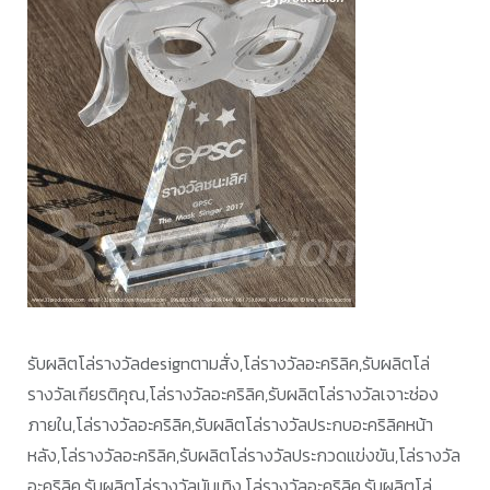
รับผลิตโล่รางวัลdesignตามสั่ง,โล่รางวัลอะคริลิค,รับผลิตโล่
รางวัลเกียรติคุณ,โล่รางวัลอะคริลิค,รับผลิตโล่รางวัลเจาะช่อง
ภายใน,โล่รางวัลอะคริลิค,รับผลิตโล่รางวัลประกบอะคริลิคหน้า
หลัง,โล่รางวัลอะคริลิค,รับผลิตโล่รางวัลประกวดแข่งขัน,โล่รางวัล
อะคริลิค,รับผลิตโล่รางวัลบันเทิง,โล่รางวัลอะคริลิค,รับผลิตโล่