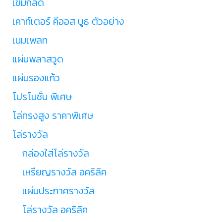
เข็มกลัด
เคาท์เตอร์ คีออส บูธ ตัวอย่าง
เนมเพลท
แผ่นพลาสวูด
แผ่นรองแก้ว
โปรโมชั่น พิเศษ
โล่ทรงสูง ราคาพิเศษ
โล่รางวัล
กล่องใส่โล่รางวัล
เหรียญรางวัล อคริลิค
แผ่นประกาศรางวัล
โล่รางวัล อคริลิค