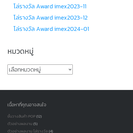
โล่รางวัล Award imex2023-11
โล่รางวัล Award imex2023-12
โล่รางวัล Award imex2024-01
หมวดหมู่
หมวด
หมู่
เนื้อหาที่คุณอาจสนใจ
ชั้นวางสินค้า POP
(12)
ตัวอย่างผลงาน
(5)
ตัวอย่างผลงาน โล่รางวัล
(4)