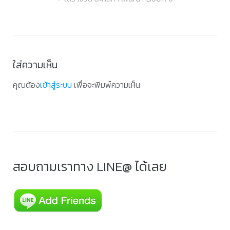
เรื่อง
ใส่ความเห็น
คุณต้อง
เข้าสู่ระบบ
เพื่อจะพิมพ์ความเห็น
สอบถามเราทาง LINE@ ได้เลย