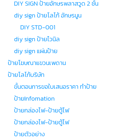
DIY SIGN ป้ายอักษรพลาสวูด 2 ชั้น
diy sign ป้ายโลโก้ อักษรนูน
DIY STD-001
diy sign ป้ายไวนิล
diy sign แผ่นป้าย
ป้ายโฆษณาแขวนเพดาน
ป้ายโลโก้บริษัท
ขั้นตอนการขอใบเสนอราคา ทำป้าย
ป้ายInfomation
ป้ายกล่องไฟ-ป้ายตู้ไฟ
ป้ายกล่องไฟ-ป้ายตู้ไฟ
ป้ายตัวอย่าง