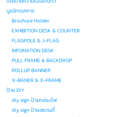
นโยบายความเป็นส่วนตัว
บูธนิทรรศการ
Brochure Holder
EXHIBITION DESK & COUNTER
FLAGPOLE & J-FLAG
INFOMATION DESK
PULL FRAME & BACKDROP
ROLLUP BANNER
X-BANER & X-FRAME
ป้าย DIY
diy sign ป้ายกล่องไฟ
diy sign ป้ายสแตนดี้