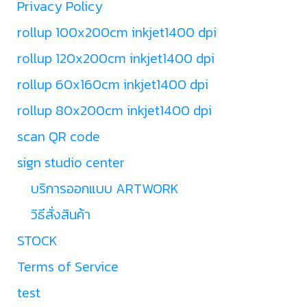
Privacy Policy
rollup 100x200cm inkjet1400 dpi
rollup 120x200cm inkjet1400 dpi
rollup 60x160cm inkjet1400 dpi
rollup 80x200cm inkjet1400 dpi
scan QR code
sign studio center
บริการออกแบบ ARTWORK
วิธีสั่งสินค้า
STOCK
Terms of Service
test