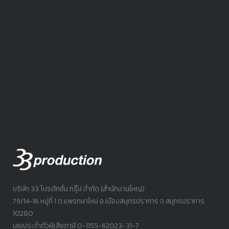
บริษัท 33 โปรดักชั่น กรุ๊ป จำกัด (สำนักงานใหญ่)
79/14-16 หมู่ที่ 1 ต.แพรกษาใหม่ อ.เมืองสมุทรปราการ จ.สมุทรปราการ
10280
เลขประจำตัวผู้เสียภาษี 0-1155-62023-31-7