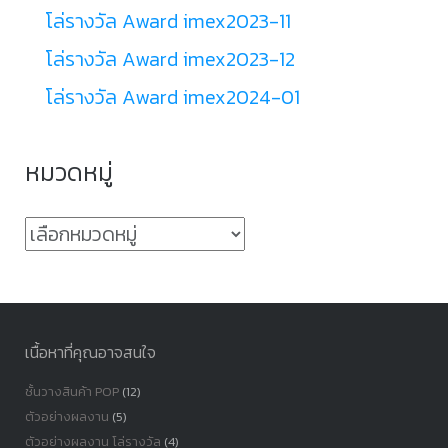
โล่รางวัล Award imex2023-11
โล่รางวัล Award imex2023-12
โล่รางวัล Award imex2024-01
หมวดหมู่
หมวด
หมู่
เนื้อหาที่คุณอาจสนใจ
ชั้นวางสินค้า POP
(12)
ตัวอย่างผลงาน
(5)
ตัวอย่างผลงาน โล่รางวัล
(4)