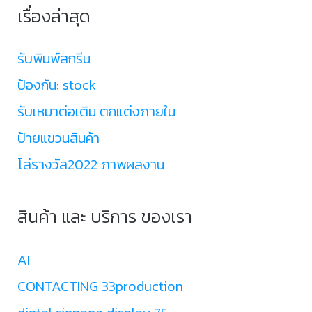
เรื่องล่าสุด
รับพิมพ์สกรีน
ป้องกัน: stock
รับเหมาต่อเติม ตกแต่งภายใน
ป้ายแขวนสินค้า
โล่รางวัล2022 ภาพผลงาน
สินค้า และ บริการ ของเรา
AI
CONTACTING 33production