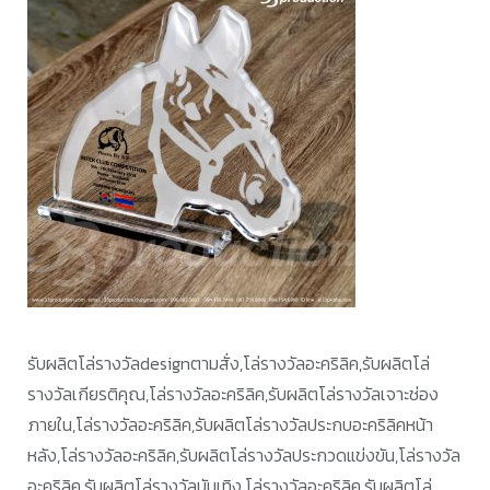
รับผลิตโล่รางวัลdesignตามสั่ง,โล่รางวัลอะคริลิค,รับผลิตโล่
รางวัลเกียรติคุณ,โล่รางวัลอะคริลิค,รับผลิตโล่รางวัลเจาะช่อง
ภายใน,โล่รางวัลอะคริลิค,รับผลิตโล่รางวัลประกบอะคริลิคหน้า
หลัง,โล่รางวัลอะคริลิค,รับผลิตโล่รางวัลประกวดแข่งขัน,โล่รางวัล
อะคริลิค,รับผลิตโล่รางวัลบันเทิง,โล่รางวัลอะคริลิค,รับผลิตโล่