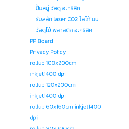
ปั้มสบู่ วัสดุ อะคริลิค
รับสลัก laser CO2 โลโก้ บน
วัสดุไม้ พลาสติก อะคริลิค
PP Board
Privacy Policy
rollup 100x200cm
inkjet1400 dpi
rollup 120x200cm
inkjet1400 dpi
rollup 60x160cm inkjet1400
dpi
rollup 80x200cm