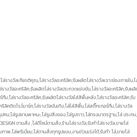
โล่รางวัลเกียรติคุณ,โล่รางวัลอะคริลิค,รับผลิตโล่รางวัลเจาะช่องภายใน,โล
่รางวัลอะคริลิค,รับผลิตโล่รางวัลประกวดแข่งขัน,โล่รางวัลอะคริลิค,รับผลิ
์ทึบ,โล่รางวัลอะคริลิค,รับผลิตโล่รางวัลใส่สีพื้นหลัง,โล่รางวัลอะคริลิค,รับ
ิลิคติดโรว์มาร์ค,โล่รางวัลบันเทิง,โล่ใส่สีพื้น,โล่สติ๊กเกอร์ทึบ,โล่รางวัล
ล่รูปคน,โล่รูปยานพาหนะ,โล่รูปสิ่งของ,โล่รูปดาว,โล่ทรงมาตรฐาน,โล่ ประกบ,
DESIGN ตามสั่ง ,โล่ดีไซน์ตามสั่ง,ร้านโล่รางวัล,รับทำโล่รางวัล,ขายโล่
คุณภาพ,โล่พรีเมี่ยม,โล่ตามสั่งทุกรูปแบบ,งานด่วนเร่งได้,รับทำ โล่,ขายโล่