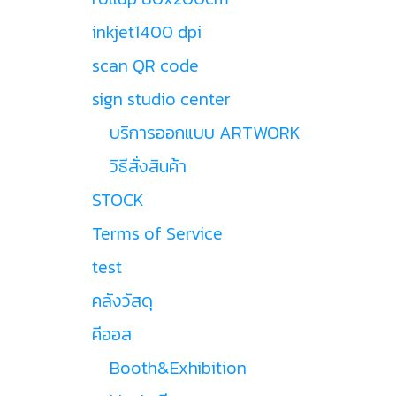
inkjet1400 dpi
scan QR code
sign studio center
บริการออกแบบ ARTWORK
วิธีสั่งสินค้า
STOCK
Terms of Service
test
คลังวัสดุ
คีออส
Booth&Exhibition