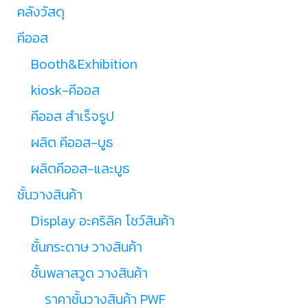
คลังวัสดุ
คีออส
Booth&Exhibition
kiosk-คีออส
คีออส สำเร็จรูป
ผลิต คีออส-บูธ
ผลิตคีออส-และบูธ
ชั้นวางสินค้า
Display อะคริลิค โชว์สินค้า
ชั้นกระดาษ วางสินค้า
ชั้นพลาสวูด วางสินค้า
ราคาชั้นวางสินค้า PWF