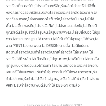
รางวัลสติ้กเกอร์ทึบ,โล่รางวัลอะคริลิค,รับผลิตโล่รางวัลใส่สีพื้น
หลัง,โล่รางวัลอะคริลิค,รับผลิตโล่รางวัลอะคริลิคติดโรว์มาร์ค,โล่
รางวัลอะคริลิค,โล่อคริลิคติดโรว์มาร์ค,โล่รางวัลบันเทิง,โล่ใส่สี
พื้น,โล่สติ๊กเกอร์ทึบ,โล่รางวัลกีฬา,โล่ประกวดแข่งขัน,โล่เกีตรติ
คุณดีเด่น,โล่รูปสัตว์,โล่รูปคน,โล่รูปยานพาหนะ,โล่รูปสิ่งของ,โล่รูป
ดาว,โล่ทรงมาตรฐาน,โล่ ประกบ,โล่ไม้,รับทำโล่ฐานสูง,โล่กีฬา,โล่
งาน PRINT,โล่งานเพนต์,โล่ DESIGN ตามสั่ง ,โล่ดีไซน์ตาม
สั่ง,ร้านโล่รางวัล,รับทำโล่รางวัล,ขายโล่รางวัล,โล่อะคริลิค,โล่
รางวัล,โล่ที่ ระลึก,โล่เกียรติยศ,โล่คุณภาพ,โล่พรีเมี่ยม,โล่ตามสั่ง
ทุกรูปแบบ,งานด่วนเร่งได้,รับทำ โล่,ขายโล่รางวัล,โล่อะคริลิค,งาน
เลเซอร์,โล่แบบพิเศษ, รับทำโล่รูปดาว,รับทำโล่ทรง มาตรฐาน,รับ
ทำโล่ประกบ,รับทำโล่ไม้,รับทำโล่ฐานสูง,รับทำโล่กีฬา,รับทำโล่งาน
PRINT, รับทำโล่งานเพนต์,รับทำโล่ DESIGN ตามสั่ง
แนะแนว
โล่รางวัล อะคิลิค Award FB6020297