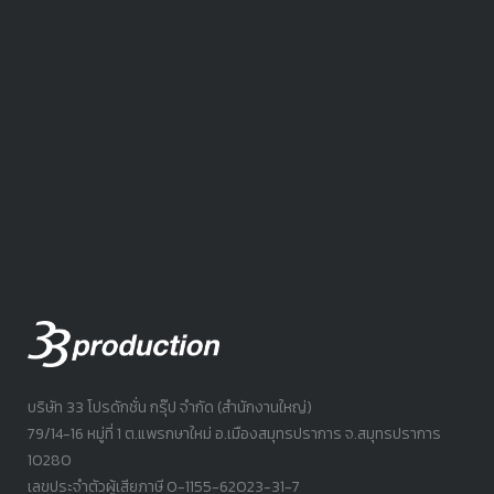
บริษัท 33 โปรดักชั่น กรุ๊ป จำกัด (สำนักงานใหญ่)
79/14-16 หมู่ที่ 1 ต.แพรกษาใหม่ อ.เมืองสมุทรปราการ จ.สมุทรปราการ
10280
เลขประจำตัวผู้เสียภาษี 0-1155-62023-31-7