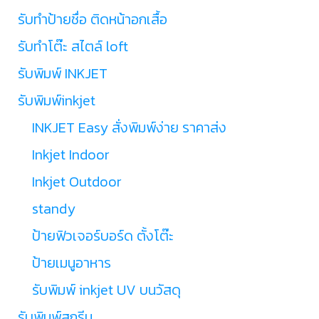
รับทำป้ายชื่อ ติดหน้าอกเสื้อ
รับทำโต๊ะ สไตล์ loft
รับพิมพ์ INKJET
รับพิมพ์inkjet
INKJET Easy สั่งพิมพ์ง่าย ราคาส่ง
Inkjet Indoor
Inkjet Outdoor
standy
ป้ายฟิวเจอร์บอร์ด ตั้งโต๊ะ
ป้ายเมนูอาหาร
รับพิมพ์ inkjet UV บนวัสดุ
รับพิมพ์สกรีน