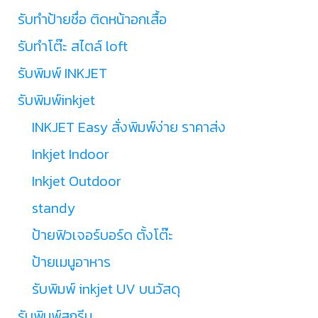
รับทำป้ายชื่อ ติดหน้าอกเสื้อ
รับทำโต๊ะ สไตล์ loft
รับพิมพ์ INKJET
รับพิมพ์inkjet
INKJET Easy สั่งพิมพ์ง่าย ราคาส่ง
Inkjet Indoor
Inkjet Outdoor
standy
ป้ายฟิวเจอร์บอร์ด ตั้งโต๊ะ
ป้ายเมนูอาหาร
รับพิมพ์ inkjet UV บนวัสดุ
รับพิมพ์สกรีน