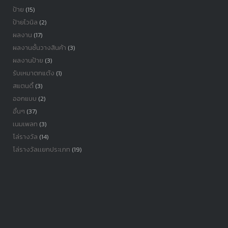
ป้าย
(15)
ป้ายไวนิล
(2)
ผลงาน
(17)
ผลงานชั้นวางสินค้า
(3)
ผลงานป้าย
(3)
รับเหมาตกแต้ง
(1)
สแตนดี้
(3)
ออกแบบ
(2)
อื่นๆ
(37)
เนมเพลท
(3)
โล่รางวัล
(14)
โล่รางวัลเเยกประเภท
(19)