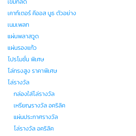
เข็มกลัด
เคาท์เตอร์ คีออส บูธ ตัวอย่าง
เนมเพลท
แผ่นพลาสวูด
แผ่นรองแก้ว
โปรโมชั่น พิเศษ
โล่ทรงสูง ราคาพิเศษ
โล่รางวัล
กล่องใส่โล่รางวัล
เหรียญรางวัล อคริลิค
แผ่นประกาศรางวัล
โล่รางวัล อคริลิค