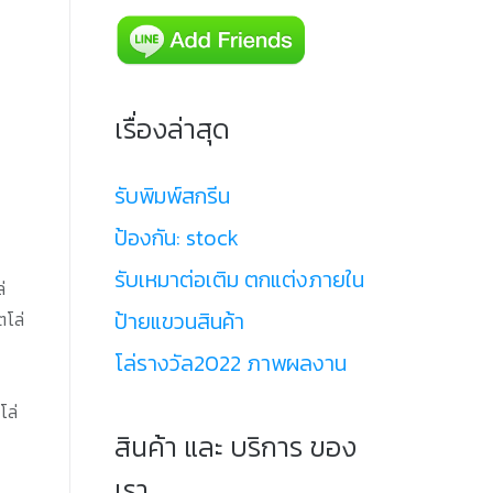
เรื่องล่าสุด
รับพิมพ์สกรีน
ป้องกัน: stock
รับเหมาต่อเติม ตกแต่งภายใน
่
ป้ายแขวนสินค้า
ตโล่
โล่รางวัล2022 ภาพผลงาน
โล่
สินค้า และ บริการ ของ
เรา