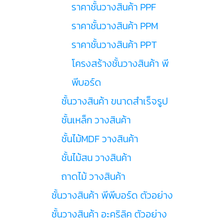
ราคาชั้นวางสินค้า PPF
ราคาชั้นวางสินค้า PPM
ราคาชั้นวางสินค้า PPT
โครงสร้างชั้นวางสินค้า พี
พีบอร์ด
ชั้นวางสินค้า ขนาดสำเร็จรูป
ชั้นเหล็ก วางสินค้า
ชั้นไม้MDF วางสินค้า
ชั้นไม้สน วางสินค้า
ถาดไม้ วางสินค้า
ชั้นวางสินค้า พีพีบอร์ด ตัวอย่าง
ชั้นวางสินค้า อะคริลิค ตัวอย่าง