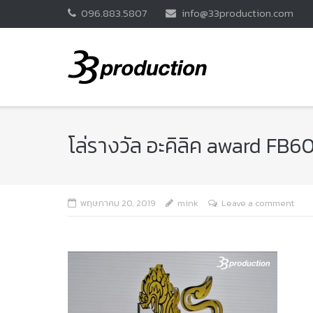
Skip
096.883.5807
info@33production.com
to
content
โล่รางวัล อะคิลิค award FB
พฤษภาคม 20, 2019
mink
Leave a comment