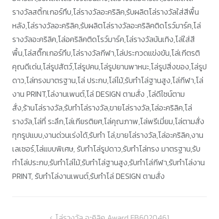
รางวัลสติ้กเกอร์ทึบ,โล่รางวัลอะคริลิค,รับผลิตโล่รางวัลใส่สีพื้น
หลัง,โล่รางวัลอะคริลิค,รับผลิตโล่รางวัลอะคริลิคติดโรว์มาร์ค,โล่
รางวัลอะคริลิค,โล่อคริลิคติดโรว์มาร์ค,โล่รางวัลบันเทิง,โล่ใส่สี
พื้น,โล่สติ๊กเกอร์ทึบ,โล่รางวัลกีฬา,โล่ประกวดแข่งขัน,โล่เกีตรติ
คุณดีเด่น,โล่รูปสัตว์,โล่รูปคน,โล่รูปยานพาหนะ,โล่รูปสิ่งของ,โล่รูป
ดาว,โล่ทรงมาตรฐาน,โล่ ประกบ,โล่ไม้,รับทำโล่ฐานสูง,โล่กีฬา,โล่
งาน PRINT,โล่งานเพนต์,โล่ DESIGN ตามสั่ง ,โล่ดีไซน์ตาม
สั่ง,ร้านโล่รางวัล,รับทำโล่รางวัล,ขายโล่รางวัล,โล่อะคริลิค,โล่
รางวัล,โล่ที่ ระลึก,โล่เกียรติยศ,โล่คุณภาพ,โล่พรีเมี่ยม,โล่ตามสั่ง
ทุกรูปแบบ,งานด่วนเร่งได้,รับทำ โล่,ขายโล่รางวัล,โล่อะคริลิค,งาน
เลเซอร์,โล่แบบพิเศษ, รับทำโล่รูปดาว,รับทำโล่ทรง มาตรฐาน,รับ
ทำโล่ประกบ,รับทำโล่ไม้,รับทำโล่ฐานสูง,รับทำโล่กีฬา,รับทำโล่งาน
PRINT, รับทำโล่งานเพนต์,รับทำโล่ DESIGN ตามสั่ง
แนะแนว
โล่รางวัล อะคิลิค Award FB6020461