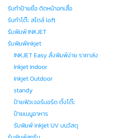
รับทำป้ายชื่อ ติดหน้าอกเสื้อ
รับทำโต๊ะ สไตล์ loft
รับพิมพ์ INKJET
รับพิมพ์inkjet
INKJET Easy สั่งพิมพ์ง่าย ราคาส่ง
Inkjet Indoor
Inkjet Outdoor
standy
ป้ายฟิวเจอร์บอร์ด ตั้งโต๊ะ
ป้ายเมนูอาหาร
รับพิมพ์ inkjet UV บนวัสดุ
รับพิมพ์สกรีน