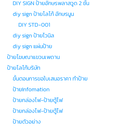
DIY SIGN ป้ายอักษรพลาสวูด 2 ชั้น
diy sign ป้ายโลโก้ อักษรนูน
DIY STD-001
diy sign ป้ายไวนิล
diy sign แผ่นป้าย
ป้ายโฆษณาแขวนเพดาน
ป้ายโลโก้บริษัท
ขั้นตอนการขอใบเสนอราคา ทำป้าย
ป้ายInfomation
ป้ายกล่องไฟ-ป้ายตู้ไฟ
ป้ายกล่องไฟ-ป้ายตู้ไฟ
ป้ายตัวอย่าง