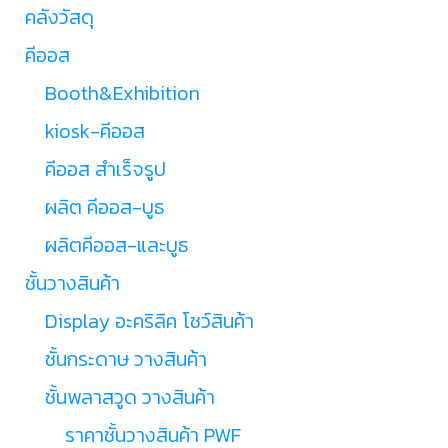
คลังวัสดุ
คีออส
Booth&Exhibition
kiosk-คีออส
คีออส สำเร็จรูป
ผลิต คีออส-บูธ
ผลิตคีออส-และบูธ
ชั้นวางสินค้า
Display อะคริลิค โชว์สินค้า
ชั้นกระดาษ วางสินค้า
ชั้นพลาสวูด วางสินค้า
ราคาชั้นวางสินค้า PWF