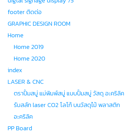
digtal signage display 75
footer ติดต่อ
GRAPHIC DESIGN ROOM
Home
Home 2019
Home 2020
index
LASER & CNC
ตราปั้มสบู่ แม่พิมพ์สบู่ แบบปั้มสบู่ วัสดุ อะคริลิค
รับสลัก laser CO2 โลโก้ บนวัสดุไม้ พลาสติก
อะคริลิค
PP Board