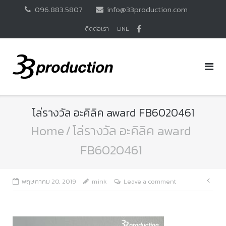
Skip
096.883.5807
info@33production.com
to
content
ติดต่อเรา
LINE
โล่รางวัล อะคิลิค award FB6020461
Home
/
โล่รางวัล อะคิลิค award
FB6020461
แนะ
พฤษภาคม 20, 2019
mink
Leave a comment
เรื่อ