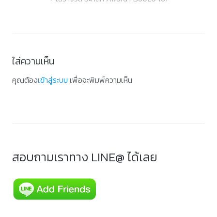
เรื่อง
ใส่ความเห็น
คุณต้อง
เข้าสู่ระบบ
เพื่อจะพิมพ์ความเห็น
สอบถามเราทาง LINE@ ได้เลย