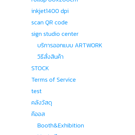
inkjet1400 dpi
scan QR code
sign studio center
บริการออกแบบ ARTWORK
วิธีสั่งสินค้า
STOCK
Terms of Service
test
คลังวัสดุ
คีออส
Booth&Exhibition