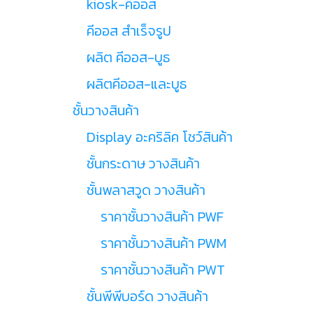
kiosk-คีออส
คีออส สำเร็จรูป
ผลิต คีออส-บูธ
ผลิตคีออส-และบูธ
ชั้นวางสินค้า
Display อะคริลิค โชว์สินค้า
ชั้นกระดาษ วางสินค้า
ชั้นพลาสวูด วางสินค้า
ราคาชั้นวางสินค้า PWF
ราคาชั้นวางสินค้า PWM
ราคาชั้นวางสินค้า PWT
ชั้นพีพีบอร์ด วางสินค้า