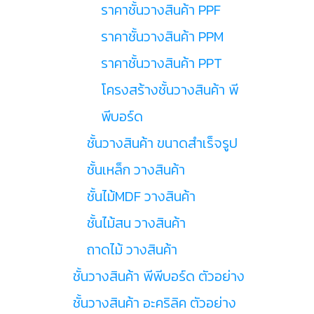
ราคาชั้นวางสินค้า PPF
ราคาชั้นวางสินค้า PPM
ราคาชั้นวางสินค้า PPT
โครงสร้างชั้นวางสินค้า พี
พีบอร์ด
ชั้นวางสินค้า ขนาดสำเร็จรูป
ชั้นเหล็ก วางสินค้า
ชั้นไม้MDF วางสินค้า
ชั้นไม้สน วางสินค้า
ถาดไม้ วางสินค้า
ชั้นวางสินค้า พีพีบอร์ด ตัวอย่าง
ชั้นวางสินค้า อะคริลิค ตัวอย่าง