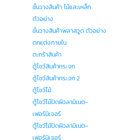
ชั้นวางสินค้า ไม้และเหล็ก
ตัวอย่าง
ชั้นวางสินค้าพลาสวูด ตัวอย่าง
ตกแต่งภายใน
ตะกร้าสินค้า
ตู้โชว์สินค้ากระจก
ตู้โชว์สินค้ากระจก 2
ตู้โชว์ไม้
ตู้โชว์ไม้ปิดผิวลามิเนต-
เฟอร์นิเจอร์
ตู้โชว์ไม้ปิดผิวลามิเนต-
เฟอร์นิเจอร์