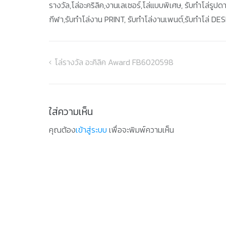
รางวัล,โล่อะคริลิค,งานเลเซอร์,โล่แบบพิเศษ, รับทำโล่รูปด
กีฬา,รับทำโล่งาน PRINT, รับทำโล่งานเพนต์,รับทำโล่ DES
โล่รางวัล อะคิลิค Award FB6020598
แนะแนว
เรื่อง
ใส่ความเห็น
คุณต้อง
เข้าสู่ระบบ
เพื่อจะพิมพ์ความเห็น