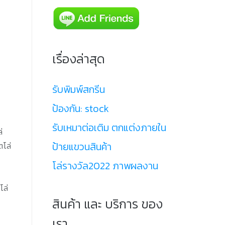
เรื่องล่าสุด
รับพิมพ์สกรีน
ป้องกัน: stock
รับเหมาต่อเติม ตกแต่งภายใน
่
ป้ายแขวนสินค้า
ตโล่
โล่รางวัล2022 ภาพผลงาน
โล่
สินค้า และ บริการ ของ
เรา