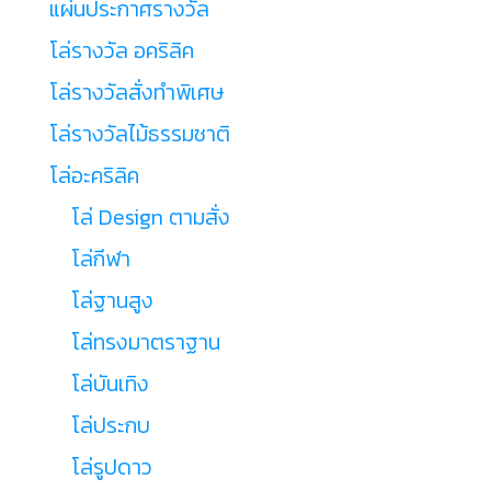
แผ่นประกาศรางวัล
โล่รางวัล อคริลิค
โล่รางวัลสั่งทำพิเศษ
โล่รางวัลไม้ธรรมชาติ
โล่อะคริลิค
โล่ Design ตามสั่ง
โล่กีฬา
โล่ฐานสูง
โล่ทรงมาตราฐาน
โล่บันเทิง
โล่ประกบ
โล่รูปดาว