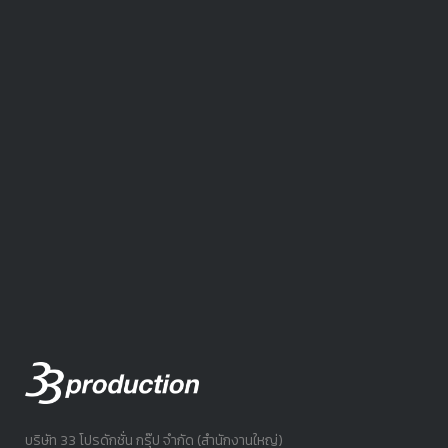
บริษัท 33 โปรดักชั่น กรุ๊ป จำกัด (สำนักงานใหญ่)