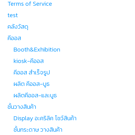
Terms of Service
test
คลังวัสดุ
คีออส
Booth&Exhibition
kiosk-คีออส
คีออส สำเร็จรูป
ผลิต คีออส-บูธ
ผลิตคีออส-และบูธ
ชั้นวางสินค้า
Display อะคริลิค โชว์สินค้า
ชั้นกระดาษ วางสินค้า