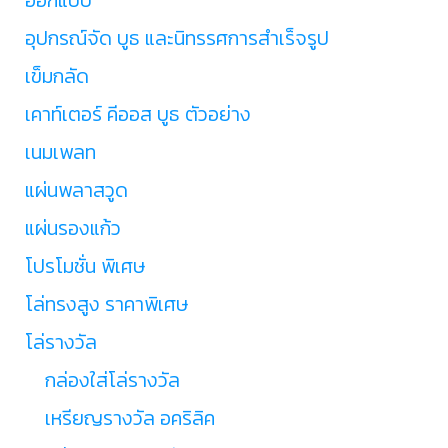
อุปกรณ์จัด บูธ และนิทรรศการสำเร็จรูป
เข็มกลัด
เคาท์เตอร์ คีออส บูธ ตัวอย่าง
เนมเพลท
แผ่นพลาสวูด
แผ่นรองแก้ว
โปรโมชั่น พิเศษ
โล่ทรงสูง ราคาพิเศษ
โล่รางวัล
กล่องใส่โล่รางวัล
เหรียญรางวัล อคริลิค