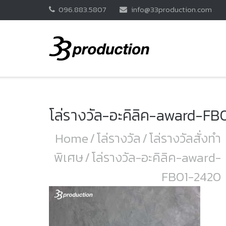
Skip
096.883.5807
info@33production.com
to
content
โล่รางวัล-อะคิลิค-award-F
Home
/
โล่รางวัล
/
โล่รางวัลสั่งทำ
พิเศษ
/
โล่รางวัล-อะคิลิค-award-
FB01-2420