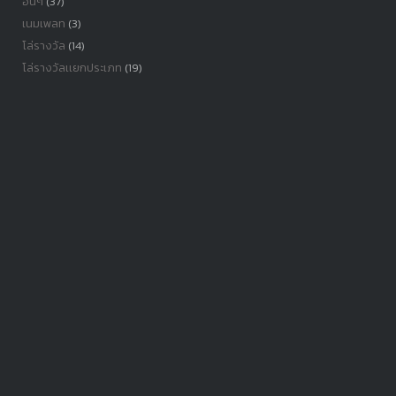
อื่นๆ
(37)
เนมเพลท
(3)
โล่รางวัล
(14)
โล่รางวัลเเยกประเภท
(19)