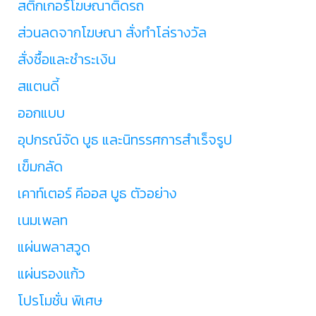
สติ๊กเกอร์โฆษณาติดรถ
ส่วนลดจากโฆษณา สั่งทำโล่รางวัล
สั่งซื้อและชำระเงิน
สแตนดี้
ออกแบบ
อุปกรณ์จัด บูธ และนิทรรศการสำเร็จรูป
เข็มกลัด
เคาท์เตอร์ คีออส บูธ ตัวอย่าง
เนมเพลท
แผ่นพลาสวูด
แผ่นรองแก้ว
โปรโมชั่น พิเศษ