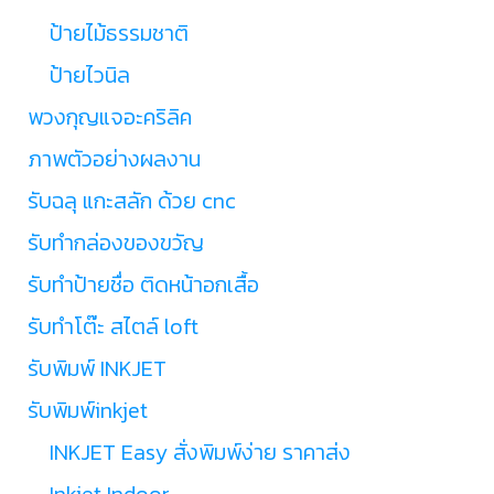
ป้ายไม้ธรรมชาติ
ป้ายไวนิล
พวงกุญแจอะคริลิค
ภาพตัวอย่างผลงาน
รับฉลุ แกะสลัก ด้วย cnc
รับทำกล่องของขวัญ
รับทำป้ายชื่อ ติดหน้าอกเสื้อ
รับทำโต๊ะ สไตล์ loft
รับพิมพ์ INKJET
รับพิมพ์inkjet
INKJET Easy สั่งพิมพ์ง่าย ราคาส่ง
Inkjet Indoor