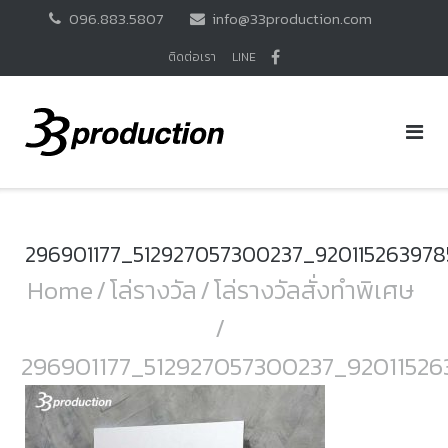
Skip
096.883.5807
info@33production.com
to
content
ติดต่อเรา
LINE
296901177_512927057300237_92011526397
Home
/
โล่รางวัล
/
โล่รางวัลสั่งทำพิเศษ
/
296901177_512927057300237_9201152