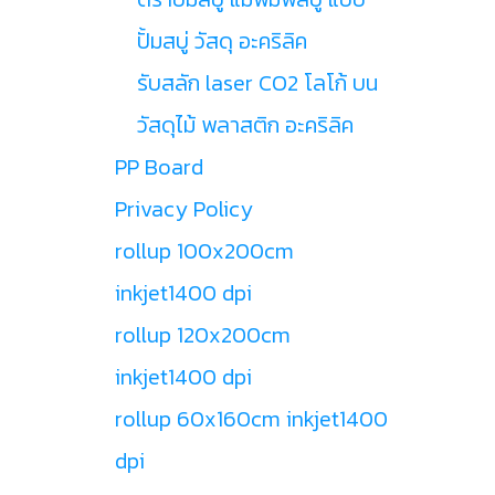
ปั้มสบู่ วัสดุ อะคริลิค
รับสลัก laser CO2 โลโก้ บน
วัสดุไม้ พลาสติก อะคริลิค
PP Board
Privacy Policy
rollup 100x200cm
inkjet1400 dpi
rollup 120x200cm
inkjet1400 dpi
rollup 60x160cm inkjet1400
dpi