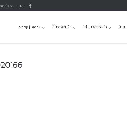
ติดต่อเรา
LINE
Shop | Kiosk
ชั้นวางสินค้า
โล่ | ของที่ระลึก
ป้าย 
6020166