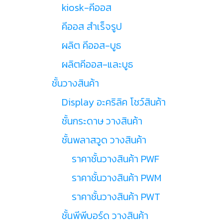
kiosk-คีออส
คีออส สำเร็จรูป
ผลิต คีออส-บูธ
ผลิตคีออส-และบูธ
ชั้นวางสินค้า
Display อะคริลิค โชว์สินค้า
ชั้นกระดาษ วางสินค้า
ชั้นพลาสวูด วางสินค้า
ราคาชั้นวางสินค้า PWF
ราคาชั้นวางสินค้า PWM
ราคาชั้นวางสินค้า PWT
ชั้นพีพีบอร์ด วางสินค้า