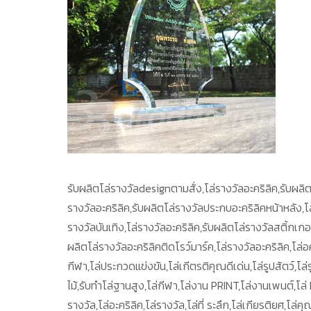
รับผลิตโล่รางวัลdesignตามสั่ง,โล่รางวัลอะคริลิค,รับผลิต
รางวัลอะคริลิค,รับผลิตโล่รางวัลประกบอะคริลิคหน้าหลัง,โล
รางวัลบันเทิง,โล่รางวัลอะคริลิค,รับผลิตโล่รางวัลสติ้กเกอร
ผลิตโล่รางวัลอะคริลิคติดโรว์มาร์ค,โล่รางวัลอะคริลิค,โล่อคร
กีฬา,โล่ประกวดแข่งขัน,โล่เกีตรติคุณดีเด่น,โล่รูปสัตว์,โ
ไม้,รับทำโล่ฐานสูง,โล่กีฬา,โล่งาน PRINT,โล่งานเพนต์,โล่ 
รางวัล,โล่อะคริลิค,โล่รางวัล,โล่ที่ ระลึก,โล่เกียรติยศ,โล่