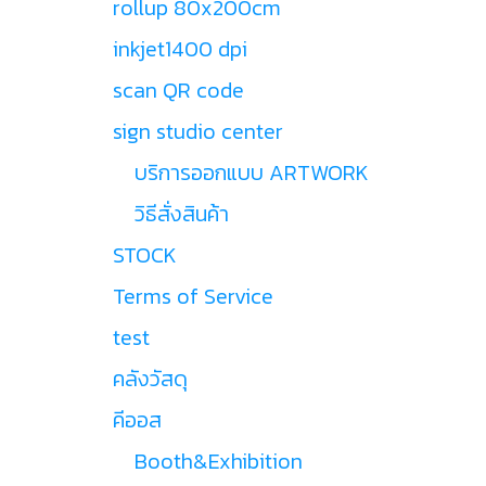
rollup 80x200cm
inkjet1400 dpi
scan QR code
sign studio center
บริการออกแบบ ARTWORK
วิธีสั่งสินค้า
STOCK
Terms of Service
test
คลังวัสดุ
คีออส
Booth&Exhibition