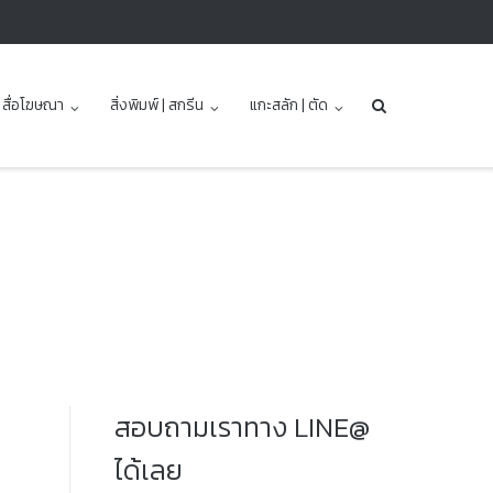
| สื่อโฆษณา
สิ่งพิมพ์ | สกรีน
แกะสลัก | ตัด
สอบถามเราทาง LINE@
ได้เลย