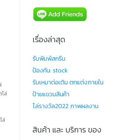
เรื่องล่าสุด
รับพิมพ์สกรีน
ป้องกัน: stock
รับเหมาต่อเติม ตกแต่งภายใน
่
ป้ายแขวนสินค้า
ตโล่
โล่รางวัล2022 ภาพผลงาน
โล่
สินค้า และ บริการ ของ