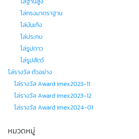
โล่ฐานสูง
โล่ทรงมาตราฐาน
โล่บันเทิง
โล่ประกบ
โล่รูปดาว
โล่รูปสัตว์
โล่รางวัล ตัวอย่าง
โล่รางวัล Award imex2023-11
โล่รางวัล Award imex2023-12
โล่รางวัล Award imex2024-01
หมวดหมู่