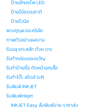
ป้ายอักษรไฟ LED
ป้ายไม้ธรรมชาติ
ป้ายไวนิล
พวงกุญแจอะคริลิค
ภาพตัวอย่างผลงาน
รับฉลุ แกะสลัก ด้วย cnc
รับทำกล่องของขวัญ
รับทำป้ายชื่อ ติดหน้าอกเสื้อ
รับทำโต๊ะ สไตล์ loft
รับพิมพ์ INKJET
รับพิมพ์inkjet
INKJET Easy สั่งพิมพ์ง่าย ราคาส่ง