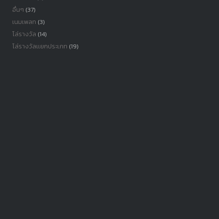
อื่นๆ
(37)
เนมเพลท
(3)
โล่รางวัล
(14)
โล่รางวัลเเยกประเภท
(19)