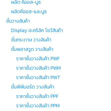
ผลิต คีออส-บูธ
ผลิตคีออส-และบูธ
ชั้นวางสินค้า
Display อะคริลิค โชว์สินค้า
ชั้นกระดาษ วางสินค้า
ชั้นพลาสวูด วางสินค้า
ราคาชั้นวางสินค้า PWF
ราคาชั้นวางสินค้า PWM
ราคาชั้นวางสินค้า PWT
ชั้นพีพีบอร์ด วางสินค้า
ราคาชั้นวางสินค้า PPF
ราคาชั้นวางสินค้า PPM