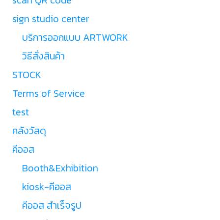
sign studio center
บริการออกแบบ ARTWORK
วิธีสั่งสินค้า
STOCK
Terms of Service
test
คลังวัสดุ
คีออส
Booth&Exhibition
kiosk-คีออส
คีออส สำเร็จรูป