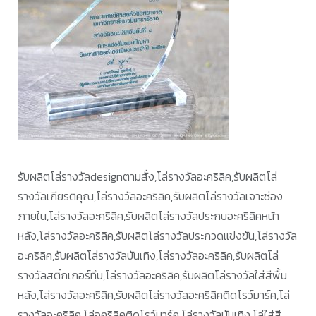
รับผลิตโล่รางวัลdesignตามสั่ง,โล่รางวัลอะคริลิค,รับผลิตโล่
รางวัลเกียรติคุณ,โล่รางวัลอะคริลิค,รับผลิตโล่รางวัลเจาะช่อง
ภายใน,โล่รางวัลอะคริลิค,รับผลิตโล่รางวัลประกบอะคริลิคหน้า
หลัง,โล่รางวัลอะคริลิค,รับผลิตโล่รางวัลประกวดแข่งขัน,โล่รางวัล
อะคริลิค,รับผลิตโล่รางวัลบันเทิง,โล่รางวัลอะคริลิค,รับผลิตโล่
รางวัลสติ้กเกอร์ทึบ,โล่รางวัลอะคริลิค,รับผลิตโล่รางวัลใส่สีพื้น
หลัง,โล่รางวัลอะคริลิค,รับผลิตโล่รางวัลอะคริลิคติดโรว์มาร์ค,โล่
รางวัลอะคริลิค,โล่อคริลิคติดโรว์มาร์ค,โล่รางวัลบันเทิง,โล่ใส่สี