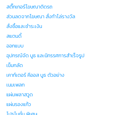
สติ๊กเกอร์โฆษณาติดรถ
ส่วนลดจากโฆษณา สั่งทำโล่รางวัล
สั่งซื้อและชำระเงิน
สแตนดี้
ออกแบบ
อุปกรณ์จัด บูธ และนิทรรศการสำเร็จรูป
เข็มกลัด
เคาท์เตอร์ คีออส บูธ ตัวอย่าง
เนมเพลท
แผ่นพลาสวูด
แผ่นรองแก้ว
โปรโมชั่น พิเศษ