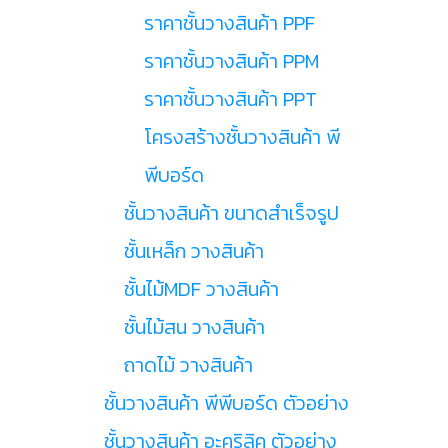
ราคาชั้นวางสินค้า PPF
ราคาชั้นวางสินค้า PPM
ราคาชั้นวางสินค้า PPT
โครงสร้างชั้นวางสินค้า พี
พีบอร์ด
ชั้นวางสินค้า ขนาดสำเร็จรูป
ชั้นเหล็ก วางสินค้า
ชั้นไม้MDF วางสินค้า
ชั้นไม้สน วางสินค้า
ถาดไม้ วางสินค้า
ชั้นวางสินค้า พีพีบอร์ด ตัวอย่าง
ชั้นวางสินค้า อะคริลิค ตัวอย่าง