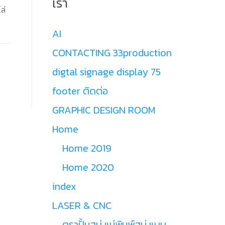
เรา
ล่
AI
CONTACTING 33production
digtal signage display 75
footer ติดต่อ
GRAPHIC DESIGN ROOM
Home
Home 2019
Home 2020
index
LASER & CNC
ตราปั้มสบู่ แม่พิมพ์สบู่ แบบ