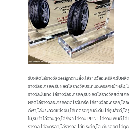
รับผลิตโล่รางวัลdesignตามสั่ง,โล่รางวัลอะคริลิค,รับผลิต
รางวัลอะคริลิค,รับผลิตโล่รางวัลประกบอะคริลิคหน้าหลัง,โล
รางวัลบันเทิง,โล่รางวัลอะคริลิค,รับผลิตโล่รางวัลสติ้กเกอร
ผลิตโล่รางวัลอะคริลิคติดโรว์มาร์ค,โล่รางวัลอะคริลิค,โล่อคร
กีฬา,โล่ประกวดแข่งขัน,โล่เกีตรติคุณดีเด่น,โล่รูปสัตว์,โ
ไม้,รับทำโล่ฐานสูง,โล่กีฬา,โล่งาน PRINT,โล่งานเพนต์,โล่ 
รางวัล,โล่อะคริลิค,โล่รางวัล,โล่ที่ ระลึก,โล่เกียรติยศ,โล่