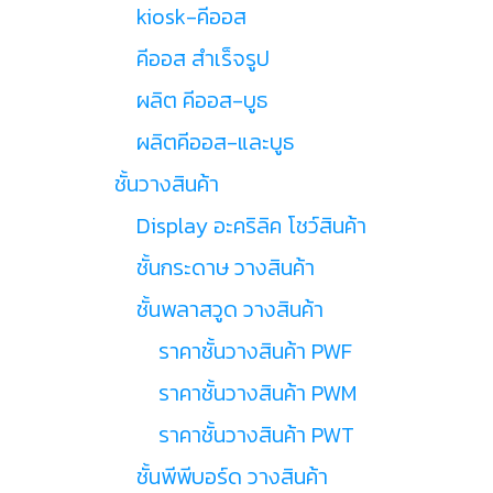
kiosk-คีออส
คีออส สำเร็จรูป
ผลิต คีออส-บูธ
ผลิตคีออส-และบูธ
ชั้นวางสินค้า
Display อะคริลิค โชว์สินค้า
ชั้นกระดาษ วางสินค้า
ชั้นพลาสวูด วางสินค้า
ราคาชั้นวางสินค้า PWF
ราคาชั้นวางสินค้า PWM
ราคาชั้นวางสินค้า PWT
ชั้นพีพีบอร์ด วางสินค้า