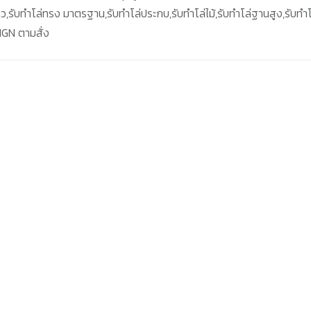
าว,รับทำโล่ทรง มาตรฐาน,รับทำโล่ประกบ,รับทำโล่ไม้,รับทำโล่ฐานสูง,รับทำโ
IGN ตามสั่ง