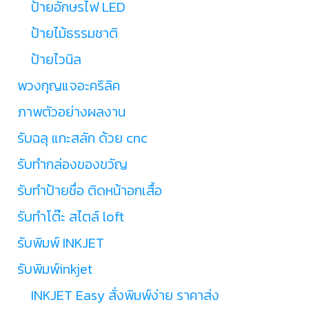
ป้ายอักษรไฟ LED
ป้ายไม้ธรรมชาติ
ป้ายไวนิล
พวงกุญแจอะคริลิค
ภาพตัวอย่างผลงาน
รับฉลุ แกะสลัก ด้วย cnc
รับทำกล่องของขวัญ
รับทำป้ายชื่อ ติดหน้าอกเสื้อ
รับทำโต๊ะ สไตล์ loft
รับพิมพ์ INKJET
รับพิมพ์inkjet
INKJET Easy สั่งพิมพ์ง่าย ราคาส่ง