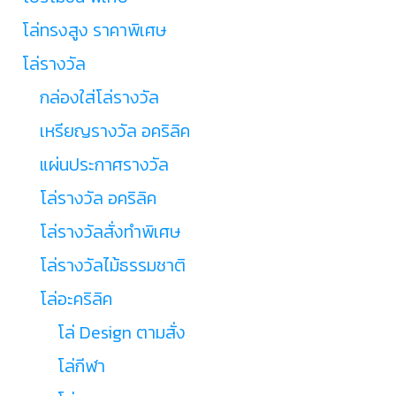
โล่ทรงสูง ราคาพิเศษ
โล่รางวัล
กล่องใส่โล่รางวัล
เหรียญรางวัล อคริลิค
แผ่นประกาศรางวัล
โล่รางวัล อคริลิค
โล่รางวัลสั่งทำพิเศษ
โล่รางวัลไม้ธรรมชาติ
โล่อะคริลิค
โล่ Design ตามสั่ง
โล่กีฬา