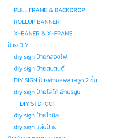
PULL FRAME & BACKDROP
ROLLUP BANNER
X-BANER & X-FRAME
ป้าย DIY
diy sign ป้ายกล่องไฟ
diy sign ป้ายสแตนดี้
DIY SIGN ป้ายอักษรพลาสวูด 2 ชั้น
diy sign ป้ายโลโก้ อักษรนูน
DIY STD-001
diy sign ป้ายไวนิล
diy sign แผ่นป้าย