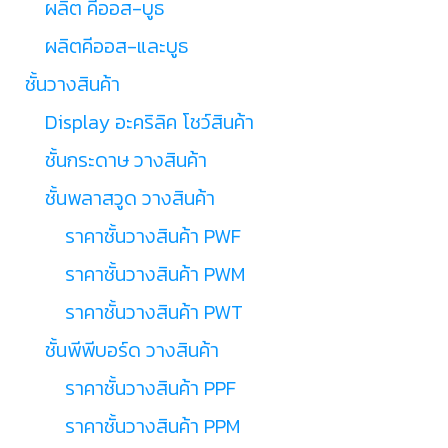
ผลิต คีออส-บูธ
ผลิตคีออส-และบูธ
ชั้นวางสินค้า
Display อะคริลิค โชว์สินค้า
ชั้นกระดาษ วางสินค้า
ชั้นพลาสวูด วางสินค้า
ราคาชั้นวางสินค้า PWF
ราคาชั้นวางสินค้า PWM
ราคาชั้นวางสินค้า PWT
ชั้นพีพีบอร์ด วางสินค้า
ราคาชั้นวางสินค้า PPF
ราคาชั้นวางสินค้า PPM