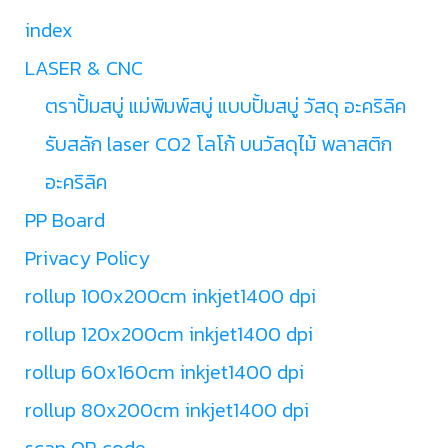
index
LASER & CNC
ตราปั้มสบู่ แม่พิมพ์สบู่ แบบปั้มสบู่ วัสดุ อะคริลิค
รับสลัก laser CO2 โลโก้ บนวัสดุไม้ พลาสติก
อะคริลิค
PP Board
Privacy Policy
rollup 100x200cm inkjet1400 dpi
rollup 120x200cm inkjet1400 dpi
rollup 60x160cm inkjet1400 dpi
rollup 80x200cm inkjet1400 dpi
scan QR code