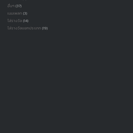
อื่นๆ
(37)
เนมเพลท
(3)
โล่รางวัล
(14)
โล่รางวัลเเยกประเภท
(19)