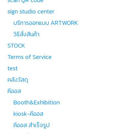
sign studio center
บริการออกแบบ ARTWORK
วิธีสั่งสินค้า
STOCK
Terms of Service
test
คลังวัสดุ
คีออส
Booth&Exhibition
kiosk-คีออส
คีออส สำเร็จรูป