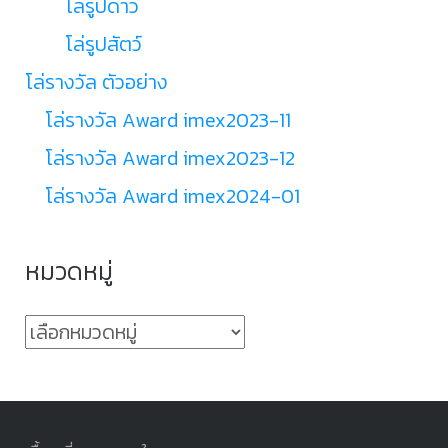
โล่รูปดาว
โล่รูปสัตว์
โล่รางวัล ตัวอย่าง
โล่รางวัล Award imex2023-11
โล่รางวัล Award imex2023-12
โล่รางวัล Award imex2024-01
หมวดหมู่
หมวด
หมู่