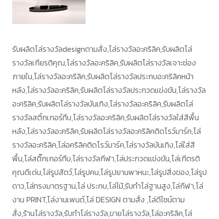
รับผลิตโล่รางวัลdesignตามสั่ง,โล่รางวัลอะคริลิค,รับผลิตโล่
รางวัลเกียรติคุณ,โล่รางวัลอะคริลิค,รับผลิตโล่รางวัลเจาะช่อง
ภายใน,โล่รางวัลอะคริลิค,รับผลิตโล่รางวัลประกบอะคริลิคหน้า
หลัง,โล่รางวัลอะคริลิค,รับผลิตโล่รางวัลประกวดแข่งขัน,โล่รางวัล
อะคริลิค,รับผลิตโล่รางวัลบันเทิง,โล่รางวัลอะคริลิค,รับผลิตโล่
รางวัลสติ้กเกอร์ทึบ,โล่รางวัลอะคริลิค,รับผลิตโล่รางวัลใส่สีพื้น
หลัง,โล่รางวัลอะคริลิค,รับผลิตโล่รางวัลอะคริลิคติดโรว์มาร์ค,โล่
รางวัลอะคริลิค,โล่อคริลิคติดโรว์มาร์ค,โล่รางวัลบันเทิง,โล่ใส่สี
พื้น,โล่สติ๊กเกอร์ทึบ,โล่รางวัลกีฬา,โล่ประกวดแข่งขัน,โล่เกีตรติ
คุณดีเด่น,โล่รูปสัตว์,โล่รูปคน,โล่รูปยานพาหนะ,โล่รูปสิ่งของ,โล่รูป
ดาว,โล่ทรงมาตรฐาน,โล่ ประกบ,โล่ไม้,รับทำโล่ฐานสูง,โล่กีฬา,โล่
งาน PRINT,โล่งานเพนต์,โล่ DESIGN ตามสั่ง ,โล่ดีไซน์ตาม
สั่ง,ร้านโล่รางวัล,รับทำโล่รางวัล,ขายโล่รางวัล,โล่อะคริลิค,โล่