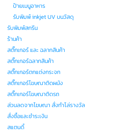
ป้ายเมนูอาหาร
รับพิมพ์ inkjet UV บนวัสดุ
รับพิมพ์สกรีน
ร้านค้า
สติ๊กเกอร์ และ ฉลากสินค้า
สติ๊กเกอร์ฉลากสินค้า
สติ๊กเกอร์ตกแต่งกระจก
สติ๊กเกอร์โฆษณาติดผนัง
สติ๊กเกอร์โฆษณาติดรถ
ส่วนลดจากโฆษณา สั่งทำโล่รางวัล
สั่งซื้อและชำระเงิน
สแตนดี้