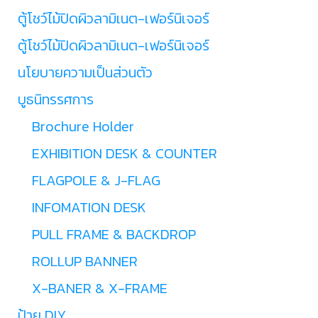
ตู้โชว์ไม้ปิดผิวลามิเนต-เฟอร์นิเจอร์
ตู้โชว์ไม้ปิดผิวลามิเนต-เฟอร์นิเจอร์
นโยบายความเป็นส่วนตัว
บูธนิทรรศการ
Brochure Holder
EXHIBITION DESK & COUNTER
FLAGPOLE & J-FLAG
INFOMATION DESK
PULL FRAME & BACKDROP
ROLLUP BANNER
X-BANER & X-FRAME
ป้าย DIY