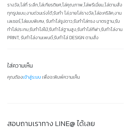
รางวัล,โล่ที่ ระลึก,โล่เกียรติยศ,โล่คุณภาพ,โล่พรีเมี่ยม,โล่ตามสั่ง
ทุกรูปแบบ,งานด่วนเร่งได้,รับทำ โล่,ขายโล่รางวัล,โล่อะคริลิค,งาน
เลเซอร์,โล่แบบพิเศษ, รับทำโล่รูปดาว,รับทำโล่ทรง มาตรฐาน,รับ
ทำโล่ประกบ,รับทำโล่ไม้,รับทำโล่ฐานสูง,รับทำโล่กีฬา,รับทำโล่งาน
PRINT, รับทำโล่งานเพนต์,รับทำโล่ DESIGN ตามสั่ง
ใส่ความเห็น
คุณต้อง
เข้าสู่ระบบ
เพื่อจะพิมพ์ความเห็น
สอบถามเราทาง LINE@ ได้เลย