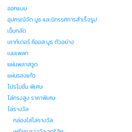
ออกแบบ
อุปกรณ์จัด บูธ และนิทรรศการสำเร็จรูป
เข็มกลัด
เคาท์เตอร์ คีออส บูธ ตัวอย่าง
เนมเพลท
แผ่นพลาสวูด
แผ่นรองแก้ว
โปรโมชั่น พิเศษ
โล่ทรงสูง ราคาพิเศษ
โล่รางวัล
กล่องใส่โล่รางวัล
เหรียญรางวัล อคริลิค