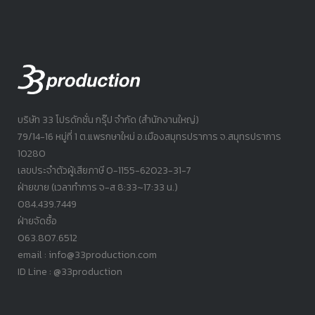
บริษัท 33 โปรดักชั่น กรุ๊ป จำกัด (สำนักงานใหญ่)
79/14-16 หมู่ที่ 1 ต.แพรกษาใหม่ อ.เมืองสมุทรปราการ จ.สมุทรปราการ
10280
เลขประจำตัวผู้เสียภาษี 0-1155-62023-31-7
ฝ่ายขาย (เวลาทำการ จ-ส 8:33~17:33 น.)
084.439.7449
ฝ่ายจัดซื้อ
063.807.6512
email : info@33production.com
ID Line : @33production