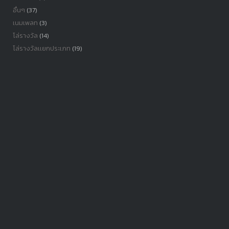
อื่นๆ
(37)
เนมเพลท
(3)
โล่รางวัล
(14)
โล่รางวัลเเยกประเภท
(19)