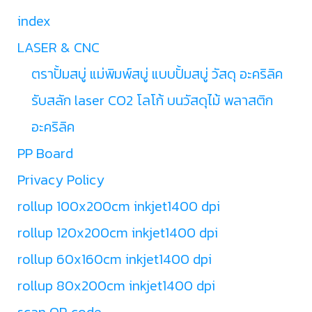
index
LASER & CNC
ตราปั้มสบู่ แม่พิมพ์สบู่ แบบปั้มสบู่ วัสดุ อะคริลิค
รับสลัก laser CO2 โลโก้ บนวัสดุไม้ พลาสติก
อะคริลิค
PP Board
Privacy Policy
rollup 100x200cm inkjet1400 dpi
rollup 120x200cm inkjet1400 dpi
rollup 60x160cm inkjet1400 dpi
rollup 80x200cm inkjet1400 dpi
scan QR code