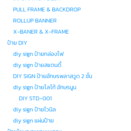
PULL FRAME & BACKDROP
ROLLUP BANNER
X-BANER & X-FRAME
ป้าย DIY
diy sign ป้ายกล่องไฟ
diy sign ป้ายสแตนดี้
DIY SIGN ป้ายอักษรพลาสวูด 2 ชั้น
diy sign ป้ายโลโก้ อักษรนูน
DIY STD-001
diy sign ป้ายไวนิล
diy sign แผ่นป้าย