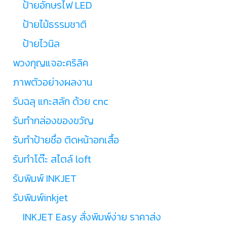
ป้ายอักษรไฟ LED
ป้ายไม้ธรรมชาติ
ป้ายไวนิล
พวงกุญแจอะคริลิค
ภาพตัวอย่างผลงาน
รับฉลุ แกะสลัก ด้วย cnc
รับทำกล่องของขวัญ
รับทำป้ายชื่อ ติดหน้าอกเสื้อ
รับทำโต๊ะ สไตล์ loft
รับพิมพ์ INKJET
รับพิมพ์inkjet
INKJET Easy สั่งพิมพ์ง่าย ราคาส่ง