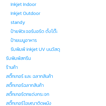
Inkjet Indoor
Inkjet Outdoor
standy
ป้ายฟิวเจอร์บอร์ด ตั้งโต๊ะ
ป้ายเมนูอาหาร
รับพิมพ์ inkjet UV บนวัสดุ
รับพิมพ์สกรีน
ร้านค้า
สติ๊กเกอร์ และ ฉลากสินค้า
สติ๊กเกอร์ฉลากสินค้า
สติ๊กเกอร์ตกแต่งกระจก
สติ๊กเกอร์โฆษณาติดผนัง