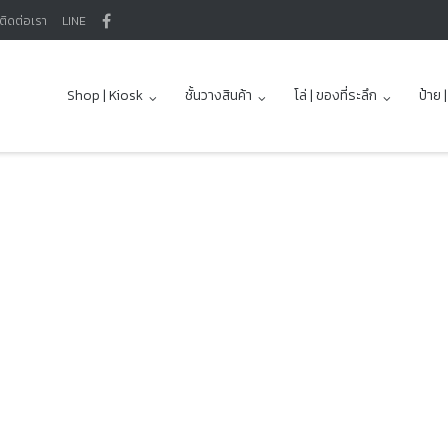
ติดต่อเรา
LINE
Shop | Kiosk
ชั้นวางสินค้า
โล่ | ของที่ระลึก
ป้าย 