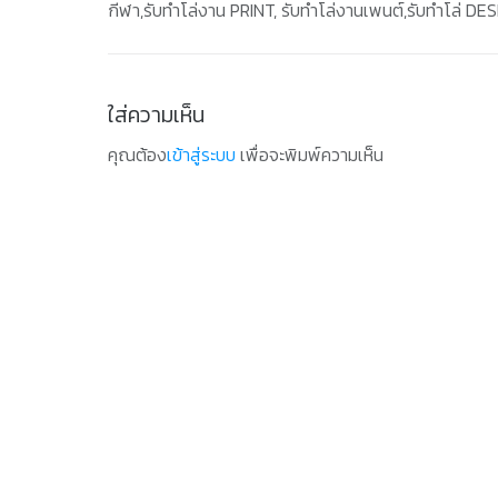
กีฬา,รับทำโล่งาน PRINT, รับทำโล่งานเพนต์,รับทำโล่ DES
ใส่ความเห็น
คุณต้อง
เข้าสู่ระบบ
เพื่อจะพิมพ์ความเห็น