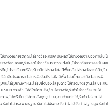
โล่รางวัลเกียรติคุณ,โล่รางวัลอะคริลิค,รับผลิตโล่รางวัลเจาะช่องภายใน,โล
่รางวัลอะคริลิค,รับผลิตโล่รางวัลประกวดแข่งขัน,โล่รางวัลอะคริลิค,รับผลิ
์ทึบ,โล่รางวัลอะคริลิค,รับผลิตโล่รางวัลใส่สีพื้นหลัง,โล่รางวัลอะคริลิค,รับ
ิลิคติดโรว์มาร์ค,โล่รางวัลบันเทิง,โล่ใส่สีพื้น,โล่สติ๊กเกอร์ทึบ,โล่รางวัล
ล่รูปคน,โล่รูปยานพาหนะ,โล่รูปสิ่งของ,โล่รูปดาว,โล่ทรงมาตรฐาน,โล่ ประกบ,
DESIGN ตามสั่ง ,โล่ดีไซน์ตามสั่ง,ร้านโล่รางวัล,รับทำโล่รางวัล,ขายโล่
คุณภาพ,โล่พรีเมี่ยม,โล่ตามสั่งทุกรูปแบบ,งานด่วนเร่งได้,รับทำ โล่,ขายโล่
าว,รับทำโล่ทรง มาตรฐาน,รับทำโล่ประกบ,รับทำโล่ไม้,รับทำโล่ฐานสูง,รับทำโ