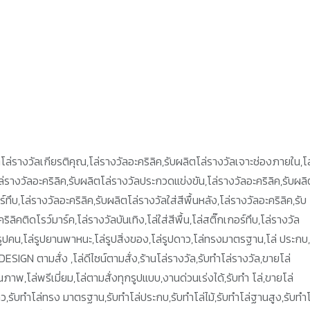
โล่รางวัลเกียรติคุณ,โล่รางวัลอะคริลิค,รับผลิตโล่รางวัลเจาะช่องภายใน,โล
่รางวัลอะคริลิค,รับผลิตโล่รางวัลประกวดแข่งขัน,โล่รางวัลอะคริลิค,รับผลิ
์ทึบ,โล่รางวัลอะคริลิค,รับผลิตโล่รางวัลใส่สีพื้นหลัง,โล่รางวัลอะคริลิค,รับ
ิลิคติดโรว์มาร์ค,โล่รางวัลบันเทิง,โล่ใส่สีพื้น,โล่สติ๊กเกอร์ทึบ,โล่รางวัล
ล่รูปคน,โล่รูปยานพาหนะ,โล่รูปสิ่งของ,โล่รูปดาว,โล่ทรงมาตรฐาน,โล่ ประกบ,
DESIGN ตามสั่ง ,โล่ดีไซน์ตามสั่ง,ร้านโล่รางวัล,รับทำโล่รางวัล,ขายโล่
คุณภาพ,โล่พรีเมี่ยม,โล่ตามสั่งทุกรูปแบบ,งานด่วนเร่งได้,รับทำ โล่,ขายโล่
าว,รับทำโล่ทรง มาตรฐาน,รับทำโล่ประกบ,รับทำโล่ไม้,รับทำโล่ฐานสูง,รับทำโ