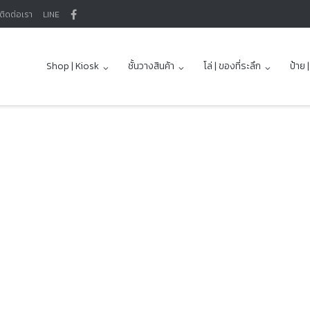
ติดต่อเรา
LINE
Shop | Kiosk
ชั้นวางสินค้า
โล่ | ของที่ระลึก
ป้าย 