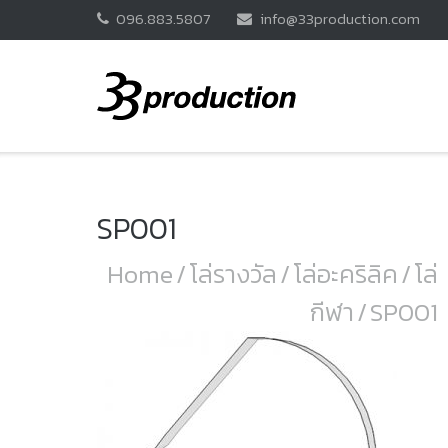
Skip
096.883.5807
info@33production.com
to
content
SP001
Home
/
โล่รางวัล
/
โล่อะคริลิค
/
โล่
กีฬา
/
SP001