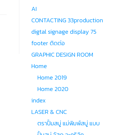
AI
CONTACTING 33production
digtal signage display 75
footer ติดต่อ
GRAPHIC DESIGN ROOM
Home
Home 2019
Home 2020
index
LASER & CNC
ตราปั้มสบู่ แม่พิมพ์สบู่ แบบ
ปั้มสบู่ วัสดุ อะคริลิค