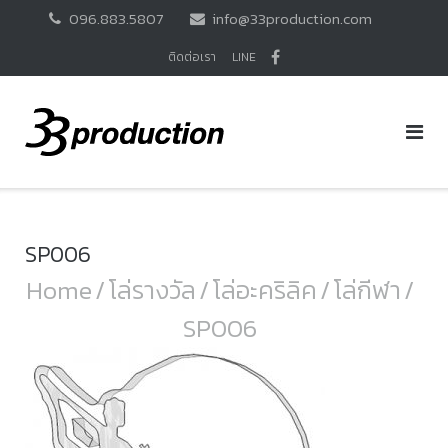
Skip
096.883.5807
info@33production.com
to
content
ติดต่อเรา
LINE
SP006
Home
/
โล่รางวัล
/
โล่อะคริลิค
/
โล่กีฬา
/
SP006