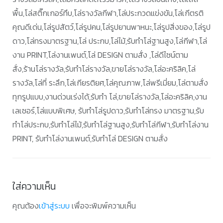
พื้น,โล่สติ๊กเกอร์ทึบ,โล่รางวัลกีฬา,โล่ประกวดแข่งขัน,โล่เกีตรติ
คุณดีเด่น,โล่รูปสัตว์,โล่รูปคน,โล่รูปยานพาหนะ,โล่รูปสิ่งของ,โล่รูป
ดาว,โล่ทรงมาตรฐาน,โล่ ประกบ,โล่ไม้,รับทำโล่ฐานสูง,โล่กีฬา,โล่
งาน PRINT,โล่งานเพนต์,โล่ DESIGN ตามสั่ง ,โล่ดีไซน์ตาม
สั่ง,ร้านโล่รางวัล,รับทำโล่รางวัล,ขายโล่รางวัล,โล่อะคริลิค,โล่
รางวัล,โล่ที่ ระลึก,โล่เกียรติยศ,โล่คุณภาพ,โล่พรีเมี่ยม,โล่ตามสั่ง
ทุกรูปแบบ,งานด่วนเร่งได้,รับทำ โล่,ขายโล่รางวัล,โล่อะคริลิค,งาน
เลเซอร์,โล่แบบพิเศษ, รับทำโล่รูปดาว,รับทำโล่ทรง มาตรฐาน,รับ
ทำโล่ประกบ,รับทำโล่ไม้,รับทำโล่ฐานสูง,รับทำโล่กีฬา,รับทำโล่งาน
PRINT, รับทำโล่งานเพนต์,รับทำโล่ DESIGN ตามสั่ง
ใส่ความเห็น
คุณต้อง
เข้าสู่ระบบ
เพื่อจะพิมพ์ความเห็น