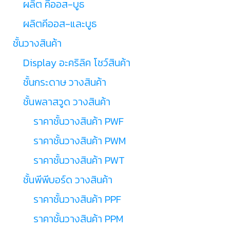
ผลิต คีออส-บูธ
ผลิตคีออส-และบูธ
ชั้นวางสินค้า
Display อะคริลิค โชว์สินค้า
ชั้นกระดาษ วางสินค้า
ชั้นพลาสวูด วางสินค้า
ราคาชั้นวางสินค้า PWF
ราคาชั้นวางสินค้า PWM
ราคาชั้นวางสินค้า PWT
ชั้นพีพีบอร์ด วางสินค้า
ราคาชั้นวางสินค้า PPF
ราคาชั้นวางสินค้า PPM