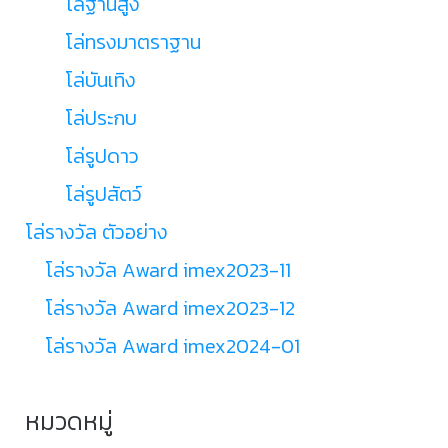
โล่ฐานสูง
โล่ทรงมาตราฐาน
โล่บันเทิง
โล่ประกบ
โล่รูปดาว
โล่รูปสัตว์
โล่รางวัล ตัวอย่าง
โล่รางวัล Award imex2023-11
โล่รางวัล Award imex2023-12
โล่รางวัล Award imex2024-01
หมวดหมู่