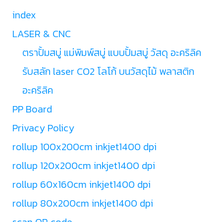
index
LASER & CNC
ตราปั้มสบู่ แม่พิมพ์สบู่ แบบปั้มสบู่ วัสดุ อะคริลิค
รับสลัก laser CO2 โลโก้ บนวัสดุไม้ พลาสติก
อะคริลิค
PP Board
Privacy Policy
rollup 100x200cm inkjet1400 dpi
rollup 120x200cm inkjet1400 dpi
rollup 60x160cm inkjet1400 dpi
rollup 80x200cm inkjet1400 dpi
scan QR code