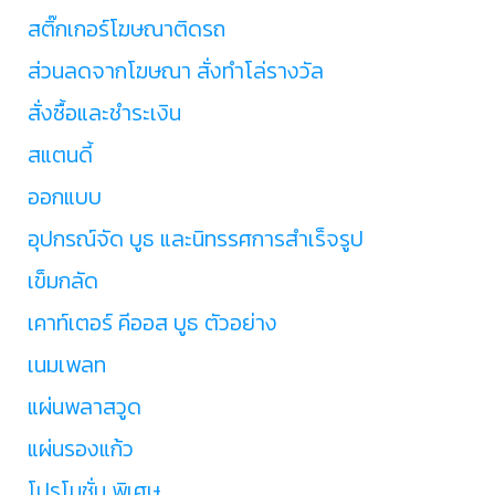
สติ๊กเกอร์โฆษณาติดรถ
ส่วนลดจากโฆษณา สั่งทำโล่รางวัล
สั่งซื้อและชำระเงิน
สแตนดี้
ออกแบบ
อุปกรณ์จัด บูธ และนิทรรศการสำเร็จรูป
เข็มกลัด
เคาท์เตอร์ คีออส บูธ ตัวอย่าง
เนมเพลท
แผ่นพลาสวูด
แผ่นรองแก้ว
โปรโมชั่น พิเศษ