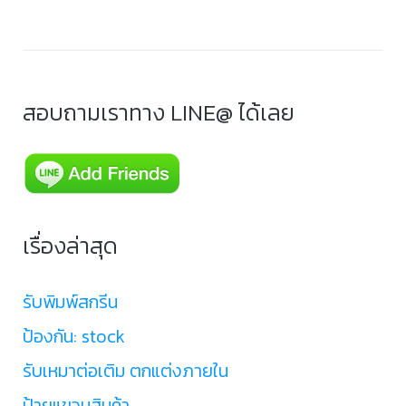
สอบถามเราทาง LINE@ ได้เลย
เรื่องล่าสุด
รับพิมพ์สกรีน
ป้องกัน: stock
รับเหมาต่อเติม ตกแต่งภายใน
ป้ายแขวนสินค้า