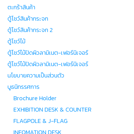
ตะกร้าสินค้า
ตู้โชว์สินค้ากระจก
ตู้โชว์สินค้ากระจก 2
ตู้โชว์ไม้
ตู้โชว์ไม้ปิดผิวลามิเนต-เฟอร์นิเจอร์
ตู้โชว์ไม้ปิดผิวลามิเนต-เฟอร์นิเจอร์
นโยบายความเป็นส่วนตัว
บูธนิทรรศการ
Brochure Holder
EXHIBITION DESK & COUNTER
FLAGPOLE & J-FLAG
INFOMATION DESK