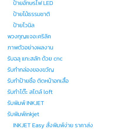
ป้ายอักษรไฟ LED
ป้ายไม้ธรรมชาติ
ป้ายไวนิล
พวงกุญแจอะคริลิค
ภาพตัวอย่างผลงาน
รับฉลุ แกะสลัก ด้วย cnc
รับทำกล่องของขวัญ
รับทำป้ายชื่อ ติดหน้าอกเสื้อ
รับทำโต๊ะ สไตล์ loft
รับพิมพ์ INKJET
รับพิมพ์inkjet
INKJET Easy สั่งพิมพ์ง่าย ราคาส่ง