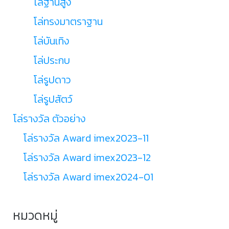
โล่ฐานสูง
โล่ทรงมาตราฐาน
โล่บันเทิง
โล่ประกบ
โล่รูปดาว
โล่รูปสัตว์
โล่รางวัล ตัวอย่าง
โล่รางวัล Award imex2023-11
โล่รางวัล Award imex2023-12
โล่รางวัล Award imex2024-01
หมวดหมู่