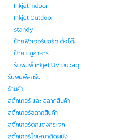
Inkjet Indoor
Inkjet Outdoor
standy
ป้ายฟิวเจอร์บอร์ด ตั้งโต๊ะ
ป้ายเมนูอาหาร
รับพิมพ์ inkjet UV บนวัสดุ
รับพิมพ์สกรีน
ร้านค้า
สติ๊กเกอร์ และ ฉลากสินค้า
สติ๊กเกอร์ฉลากสินค้า
สติ๊กเกอร์ตกแต่งกระจก
สติ๊กเกอร์โฆษณาติดผนัง