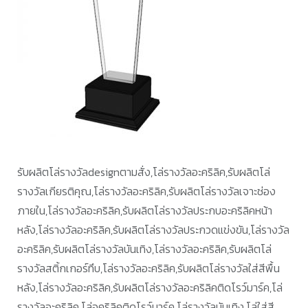
รับผลิตโล่รางวัลdesignตามสั่ง,โล่รางวัลอะคริลิค,รับผลิตโล่
รางวัลเกียรติคุณ,โล่รางวัลอะคริลิค,รับผลิตโล่รางวัลเจาะช่อง
ภายใน,โล่รางวัลอะคริลิค,รับผลิตโล่รางวัลประกบอะคริลิคหน้า
หลัง,โล่รางวัลอะคริลิค,รับผลิตโล่รางวัลประกวดแข่งขัน,โล่รางวัล
อะคริลิค,รับผลิตโล่รางวัลบันเทิง,โล่รางวัลอะคริลิค,รับผลิตโล่
รางวัลสติ้กเกอร์ทึบ,โล่รางวัลอะคริลิค,รับผลิตโล่รางวัลใส่สีพื้น
หลัง,โล่รางวัลอะคริลิค,รับผลิตโล่รางวัลอะคริลิคติดโรว์มาร์ค,โล่
รางวัลอะคริลิค,โล่อคริลิคติดโรว์มาร์ค,โล่รางวัลบันเทิง,โล่ใส่สี