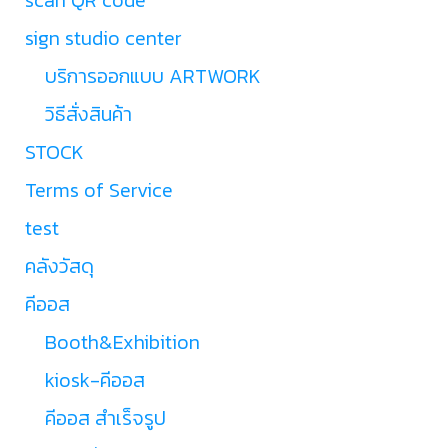
sign studio center
บริการออกแบบ ARTWORK
วิธีสั่งสินค้า
STOCK
Terms of Service
test
คลังวัสดุ
คีออส
Booth&Exhibition
kiosk-คีออส
คีออส สำเร็จรูป