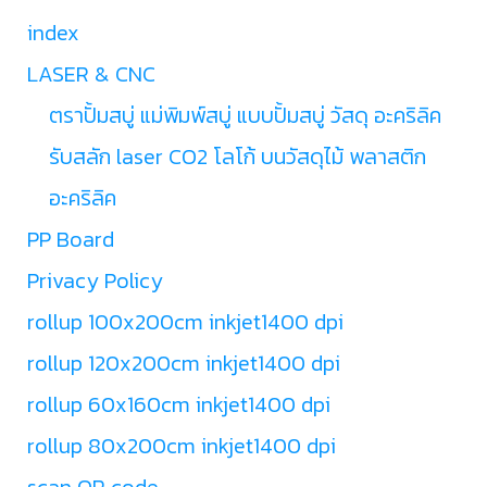
index
LASER & CNC
ตราปั้มสบู่ แม่พิมพ์สบู่ แบบปั้มสบู่ วัสดุ อะคริลิค
รับสลัก laser CO2 โลโก้ บนวัสดุไม้ พลาสติก
อะคริลิค
PP Board
Privacy Policy
rollup 100x200cm inkjet1400 dpi
rollup 120x200cm inkjet1400 dpi
rollup 60x160cm inkjet1400 dpi
rollup 80x200cm inkjet1400 dpi
scan QR code