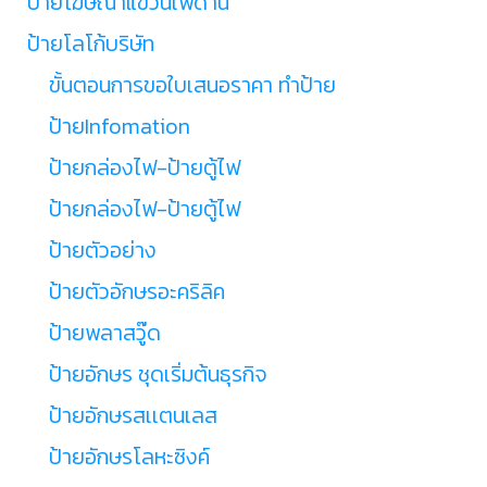
ป้ายโฆษณาแขวนเพดาน
ป้ายโลโก้บริษัท
ขั้นตอนการขอใบเสนอราคา ทำป้าย
ป้ายInfomation
ป้ายกล่องไฟ-ป้ายตู้ไฟ
ป้ายกล่องไฟ-ป้ายตู้ไฟ
ป้ายตัวอย่าง
ป้ายตัวอักษรอะคริลิค
ป้ายพลาสวู๊ด
ป้ายอักษร ชุดเริ่มต้นธุรกิจ
ป้ายอักษรสเเตนเลส
ป้ายอักษรโลหะซิงค์