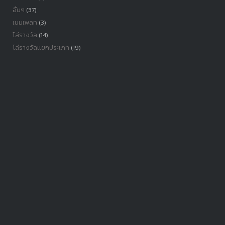
อื่นๆ
(37)
เนมเพลท
(3)
โล่รางวัล
(14)
โล่รางวัลเเยกประเภท
(19)