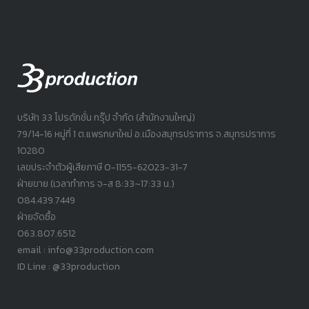
บริษัท 33 โปรดักชั่น กรุ๊ป จำกัด (สำนักงานใหญ่)
79/14-16 หมู่ที่ 1 ต.แพรกษาใหม่ อ.เมืองสมุทรปราการ จ.สมุทรปราการ
10280
เลขประจำตัวผู้เสียภาษี 0-1155-62023-31-7
ฝ่ายขาย (เวลาทำการ จ-ส 8:33~17:33 น.)
084.439.7449
ฝ่ายจัดซื้อ
063.807.6512
email : info@33production.com
ID Line : @33production