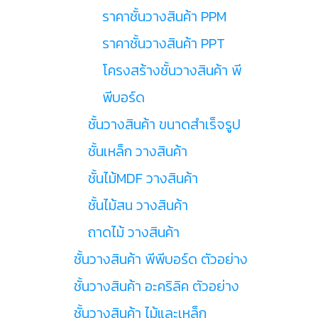
ราคาชั้นวางสินค้า PPM
ราคาชั้นวางสินค้า PPT
โครงสร้างชั้นวางสินค้า พี
พีบอร์ด
ชั้นวางสินค้า ขนาดสำเร็จรูป
ชั้นเหล็ก วางสินค้า
ชั้นไม้MDF วางสินค้า
ชั้นไม้สน วางสินค้า
ถาดไม้ วางสินค้า
ชั้นวางสินค้า พีพีบอร์ด ตัวอย่าง
ชั้นวางสินค้า อะคริลิค ตัวอย่าง
ชั้นวางสินค้า ไม้และเหล็ก