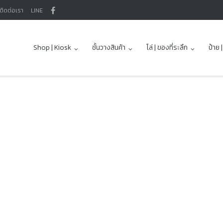
ติดต่อเรา
LINE
Shop | Kiosk
ชั้นวางสินค้า
โล่ | ของที่ระลึก
ป้าย 