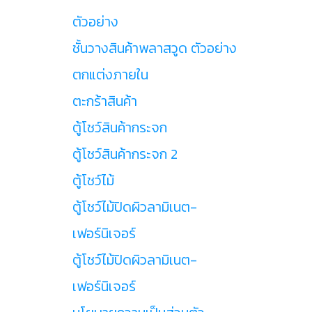
ตัวอย่าง
ชั้นวางสินค้าพลาสวูด ตัวอย่าง
ตกแต่งภายใน
ตะกร้าสินค้า
ตู้โชว์สินค้ากระจก
ตู้โชว์สินค้ากระจก 2
ตู้โชว์ไม้
ตู้โชว์ไม้ปิดผิวลามิเนต-
เฟอร์นิเจอร์
ตู้โชว์ไม้ปิดผิวลามิเนต-
เฟอร์นิเจอร์