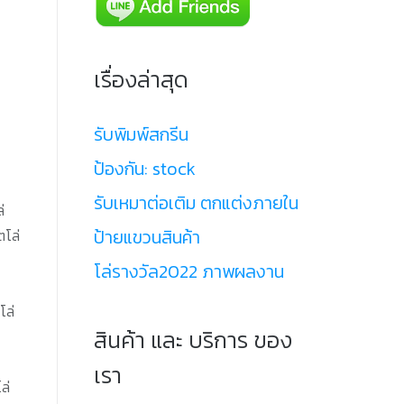
เรื่องล่าสุด
รับพิมพ์สกรีน
ป้องกัน: stock
รับเหมาต่อเติม ตกแต่งภายใน
่
ป้ายแขวนสินค้า
ตโล่
โล่รางวัล2022 ภาพผลงาน
โล่
สินค้า และ บริการ ของ
เรา
ล่