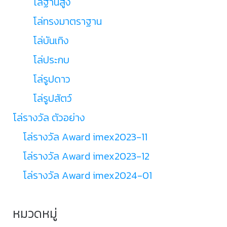
โล่ฐานสูง
โล่ทรงมาตราฐาน
โล่บันเทิง
โล่ประกบ
โล่รูปดาว
โล่รูปสัตว์
โล่รางวัล ตัวอย่าง
โล่รางวัล Award imex2023-11
โล่รางวัล Award imex2023-12
โล่รางวัล Award imex2024-01
หมวดหมู่