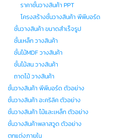
ราคาชั้นวางสินค้า PPT
โครงสร้างชั้นวางสินค้า พีพีบอร์ด
ชั้นวางสินค้า ขนาดสำเร็จรูป
ชั้นเหล็ก วางสินค้า
ชั้นไม้MDF วางสินค้า
ชั้นไม้สน วางสินค้า
ถาดไม้ วางสินค้า
ชั้นวางสินค้า พีพีบอร์ด ตัวอย่าง
ชั้นวางสินค้า อะคริลิค ตัวอย่าง
ชั้นวางสินค้า ไม้และเหล็ก ตัวอย่าง
ชั้นวางสินค้าพลาสวูด ตัวอย่าง
ตกแต่งภายใน