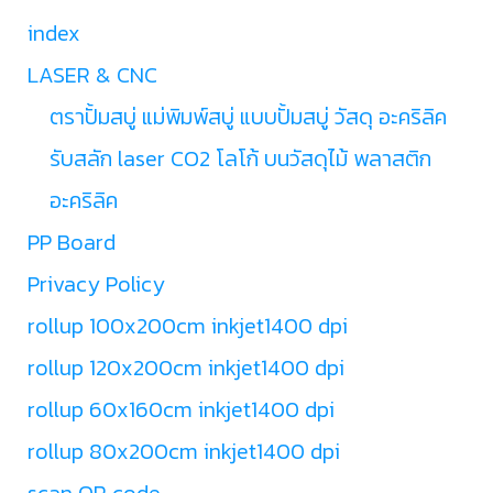
index
LASER & CNC
ตราปั้มสบู่ แม่พิมพ์สบู่ แบบปั้มสบู่ วัสดุ อะคริลิค
รับสลัก laser CO2 โลโก้ บนวัสดุไม้ พลาสติก
อะคริลิค
PP Board
Privacy Policy
rollup 100x200cm inkjet1400 dpi
rollup 120x200cm inkjet1400 dpi
rollup 60x160cm inkjet1400 dpi
rollup 80x200cm inkjet1400 dpi
scan QR code