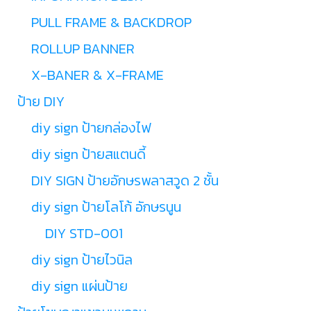
PULL FRAME & BACKDROP
ROLLUP BANNER
X-BANER & X-FRAME
ป้าย DIY
diy sign ป้ายกล่องไฟ
diy sign ป้ายสแตนดี้
DIY SIGN ป้ายอักษรพลาสวูด 2 ชั้น
diy sign ป้ายโลโก้ อักษรนูน
DIY STD-001
diy sign ป้ายไวนิล
diy sign แผ่นป้าย