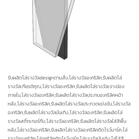
รับผลิตโล่รางวัลdesignตามสั่ง,โล่รางวัลอะคริลิค,รับผลิตโล่
รางวัลเกียรติคุณ,โล่รางวัลอะคริลิค,รับผลิตโล่รางวัลเจาะช่อง
ภายใน,โล่รางวัลอะคริลิค,รับผลิตโล่รางวัลประกบอะคริลิคหน้า
หลัง,โล่รางวัลอะคริลิค,รับผลิตโล่รางวัลประกวดแข่งขัน,โล่รางวัล
อะคริลิค,รับผลิตโล่รางวัลบันเทิง,โล่รางวัลอะคริลิค,รับผลิตโล่
รางวัลสติ้กเกอร์ทึบ,โล่รางวัลอะคริลิค,รับผลิตโล่รางวัลใส่สีพื้น
หลัง,โล่รางวัลอะคริลิค,รับผลิตโล่รางวัลอะคริลิคติดโรว์มาร์ค,โล่
รางวัลอะคริลิค,โล่อคริลิคติดโรว์มาร์ค,โล่รางวัลบันเทิง,โล่ใส่สี