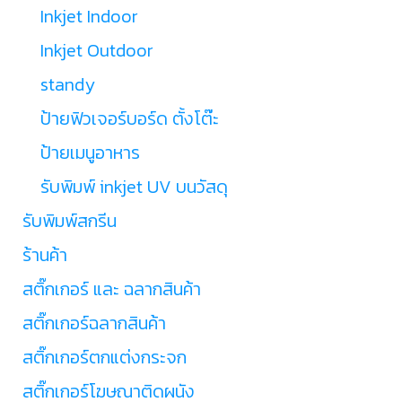
Inkjet Indoor
Inkjet Outdoor
standy
ป้ายฟิวเจอร์บอร์ด ตั้งโต๊ะ
ป้ายเมนูอาหาร
รับพิมพ์ inkjet UV บนวัสดุ
รับพิมพ์สกรีน
ร้านค้า
สติ๊กเกอร์ และ ฉลากสินค้า
สติ๊กเกอร์ฉลากสินค้า
สติ๊กเกอร์ตกแต่งกระจก
สติ๊กเกอร์โฆษณาติดผนัง