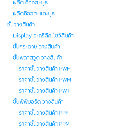
ผลิต คีออส-บูธ
ผลิตคีออส-และบูธ
ชั้นวางสินค้า
Display อะคริลิค โชว์สินค้า
ชั้นกระดาษ วางสินค้า
ชั้นพลาสวูด วางสินค้า
ราคาชั้นวางสินค้า PWF
ราคาชั้นวางสินค้า PWM
ราคาชั้นวางสินค้า PWT
ชั้นพีพีบอร์ด วางสินค้า
ราคาชั้นวางสินค้า PPF
ราคาชั้นวางสินค้า PPM