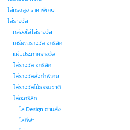
โล่ทรงสูง ราคาพิเศษ
โล่รางวัล
กล่องใส่โล่รางวัล
เหรียญรางวัล อคริลิค
แผ่นประกาศรางวัล
โล่รางวัล อคริลิค
โล่รางวัลสั่งทำพิเศษ
โล่รางวัลไม้ธรรมชาติ
โล่อะคริลิค
โล่ Design ตามสั่ง
โล่กีฬา