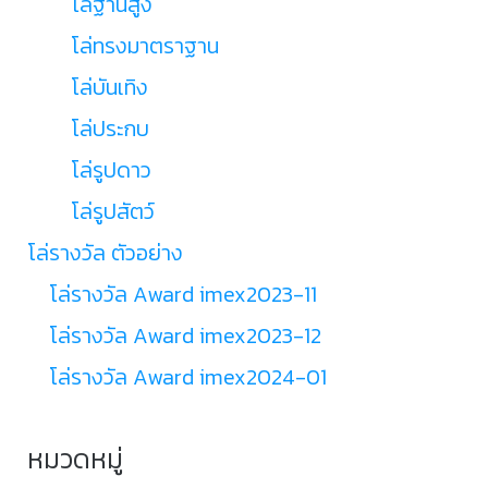
โล่ฐานสูง
โล่ทรงมาตราฐาน
โล่บันเทิง
โล่ประกบ
โล่รูปดาว
โล่รูปสัตว์
โล่รางวัล ตัวอย่าง
โล่รางวัล Award imex2023-11
โล่รางวัล Award imex2023-12
โล่รางวัล Award imex2024-01
หมวดหมู่