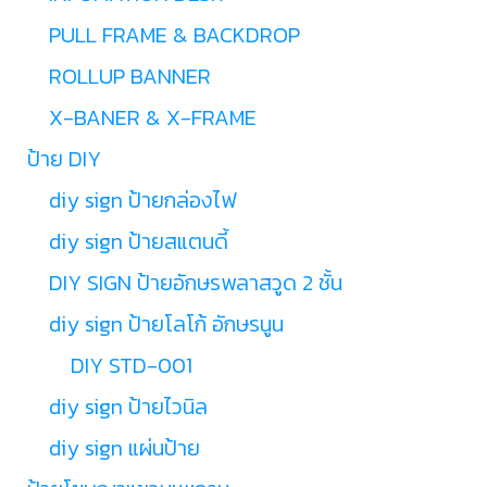
PULL FRAME & BACKDROP
ROLLUP BANNER
X-BANER & X-FRAME
ป้าย DIY
diy sign ป้ายกล่องไฟ
diy sign ป้ายสแตนดี้
DIY SIGN ป้ายอักษรพลาสวูด 2 ชั้น
diy sign ป้ายโลโก้ อักษรนูน
DIY STD-001
diy sign ป้ายไวนิล
diy sign แผ่นป้าย