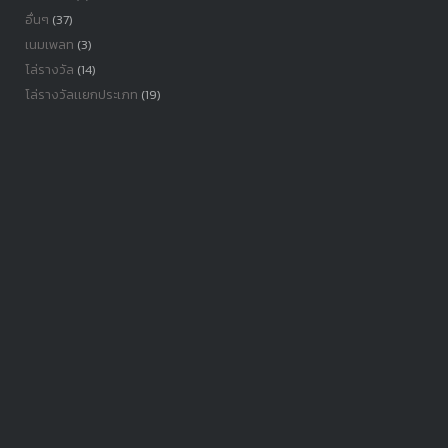
อื่นๆ
(37)
เนมเพลท
(3)
โล่รางวัล
(14)
โล่รางวัลเเยกประเภท
(19)