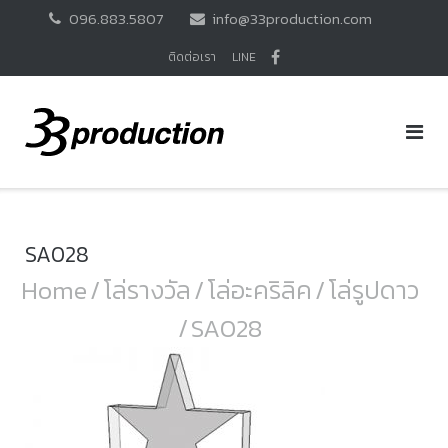
Skip
096.883.5807
info@33production.com
to
content
ติดต่อเรา
LINE
SA028
Home
/
โล่รางวัล
/
โล่อะคริลิค
/
โล่รูปดาว
/
SA028