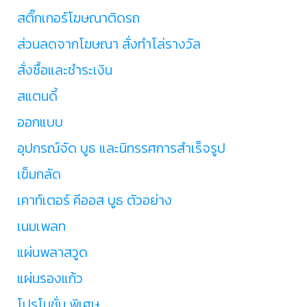
สติ๊กเกอร์โฆษณาติดรถ
ส่วนลดจากโฆษณา สั่งทำโล่รางวัล
สั่งซื้อและชำระเงิน
สแตนดี้
ออกแบบ
อุปกรณ์จัด บูธ และนิทรรศการสำเร็จรูป
เข็มกลัด
เคาท์เตอร์ คีออส บูธ ตัวอย่าง
เนมเพลท
แผ่นพลาสวูด
แผ่นรองแก้ว
โปรโมชั่น พิเศษ