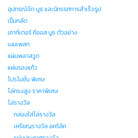
อุปกรณ์จัด บูธ และนิทรรศการสำเร็จรูป
เข็มกลัด
เคาท์เตอร์ คีออส บูธ ตัวอย่าง
เนมเพลท
แผ่นพลาสวูด
แผ่นรองแก้ว
โปรโมชั่น พิเศษ
โล่ทรงสูง ราคาพิเศษ
โล่รางวัล
กล่องใส่โล่รางวัล
เหรียญรางวัล อคริลิค
แผ่นประกาศรางวัล