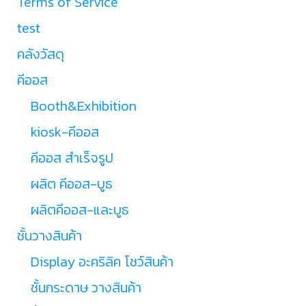
Terms of Service
test
คลังวัสดุ
คีออส
Booth&Exhibition
kiosk-คีออส
คีออส สำเร็จรูป
ผลิต คีออส-บูธ
ผลิตคีออส-และบูธ
ชั้นวางสินค้า
Display อะคริลิค โชว์สินค้า
ชั้นกระดาษ วางสินค้า