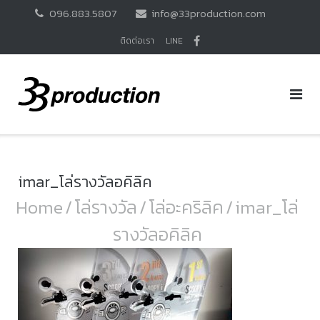
Skip
096.883.5807
info@33production.com
to
content
ติดต่อเรา
LINE
imar_โล่รางวัลอคิลิค
Home
/
โล่รางวัล
/
โล่อะคริลิค
/
imar_โล่
รางวัลอคิลิค