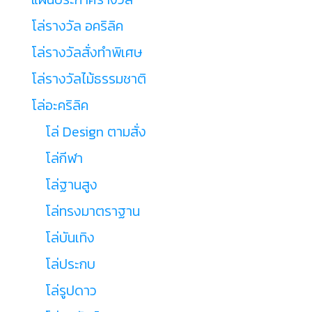
โล่รางวัล อคริลิค
โล่รางวัลสั่งทำพิเศษ
โล่รางวัลไม้ธรรมชาติ
โล่อะคริลิค
โล่ Design ตามสั่ง
โล่กีฬา
โล่ฐานสูง
โล่ทรงมาตราฐาน
โล่บันเทิง
โล่ประกบ
โล่รูปดาว