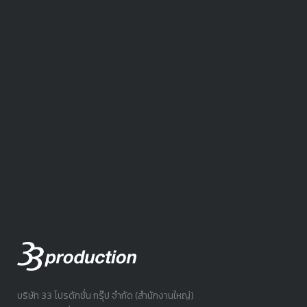
บริษัท 33 โปรดักชั่น กรุ๊ป จำกัด (สำนักงานใหญ่)