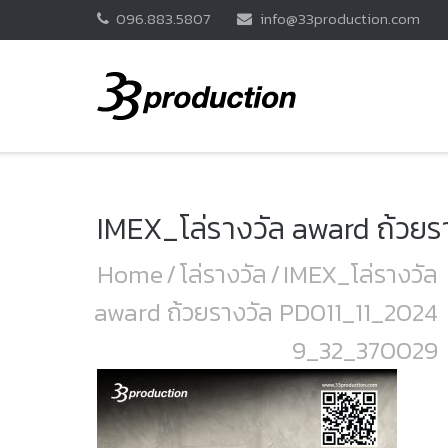
Skip
096.883.5807
info@33production.com
to
content
IMEX_โล่รางวัล award ถ้วย
Home
/
โล่รางวัล
/
IMEX_โล่รางวัล
award ถ้วยรางวัล PD011_11_2024
9_32_370029