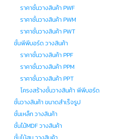
ราคาชั้นวางสินค้า PWF
ราคาชั้นวางสินค้า PWM
ราคาชั้นวางสินค้า PWT
ชั้นพีพีบอร์ด วางสินค้า
ราคาชั้นวางสินค้า PPF
ราคาชั้นวางสินค้า PPM
ราคาชั้นวางสินค้า PPT
โครงสร้างชั้นวางสินค้า พีพีบอร์ด
ชั้นวางสินค้า ขนาดสำเร็จรูป
ชั้นเหล็ก วางสินค้า
ชั้นไม้MDF วางสินค้า
ชั้นไม้สน วางสินค้า