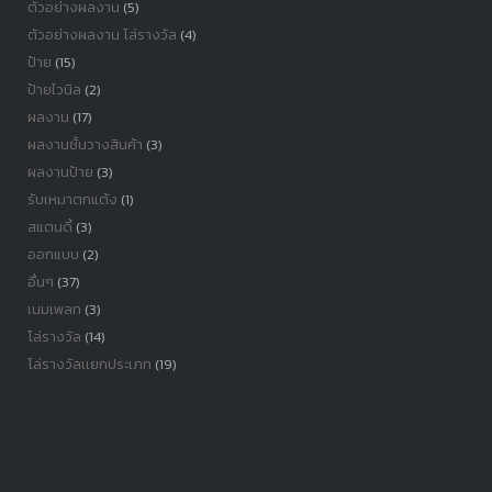
ตัวอย่างผลงาน
(5)
ตัวอย่างผลงาน โล่รางวัล
(4)
ป้าย
(15)
ป้ายไวนิล
(2)
ผลงาน
(17)
ผลงานชั้นวางสินค้า
(3)
ผลงานป้าย
(3)
รับเหมาตกแต้ง
(1)
สแตนดี้
(3)
ออกแบบ
(2)
อื่นๆ
(37)
เนมเพลท
(3)
โล่รางวัล
(14)
โล่รางวัลเเยกประเภท
(19)