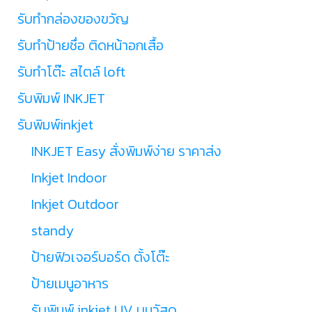
รับทำกล่องของขวัญ
รับทำป้ายชื่อ ติดหน้าอกเสื้อ
รับทำโต๊ะ สไตล์ loft
รับพิมพ์ INKJET
รับพิมพ์inkjet
INKJET Easy สั่งพิมพ์ง่าย ราคาส่ง
Inkjet Indoor
Inkjet Outdoor
standy
ป้ายฟิวเจอร์บอร์ด ตั้งโต๊ะ
ป้ายเมนูอาหาร
รับพิมพ์ inkjet UV บนวัสดุ