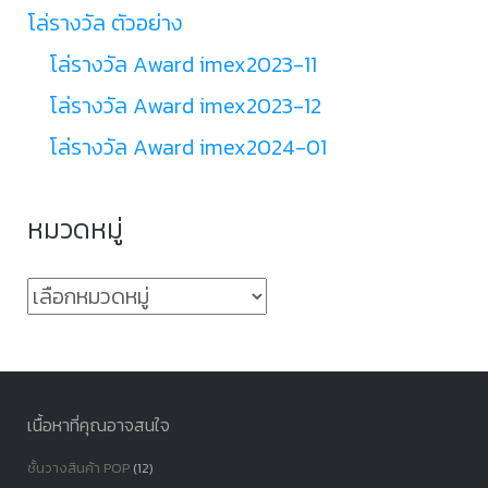
โล่รางวัล ตัวอย่าง
โล่รางวัล Award imex2023-11
โล่รางวัล Award imex2023-12
โล่รางวัล Award imex2024-01
หมวดหมู่
หมวด
หมู่
เนื้อหาที่คุณอาจสนใจ
ชั้นวางสินค้า POP
(12)