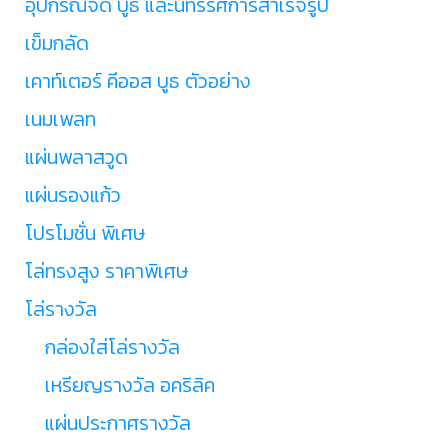
อุปกรณ์จัด บูธ และนิทรรศการสำเร็จรูป
เข็มกลัด
เคาท์เตอร์ คีออส บูธ ตัวอย่าง
เนมเพลท
แผ่นพลาสวูด
แผ่นรองแก้ว
โปรโมชั่น พิเศษ
โล่ทรงสูง ราคาพิเศษ
โล่รางวัล
กล่องใส่โล่รางวัล
เหรียญรางวัล อคริลิค
แผ่นประกาศรางวัล