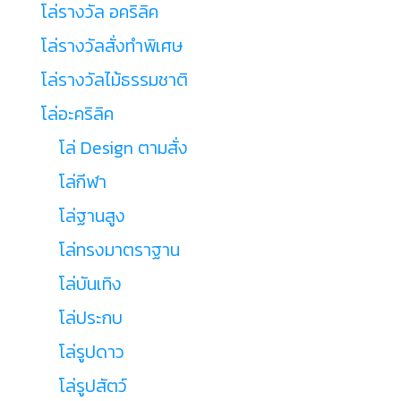
โล่รางวัล อคริลิค
โล่รางวัลสั่งทำพิเศษ
โล่รางวัลไม้ธรรมชาติ
โล่อะคริลิค
โล่ Design ตามสั่ง
โล่กีฬา
โล่ฐานสูง
โล่ทรงมาตราฐาน
โล่บันเทิง
โล่ประกบ
โล่รูปดาว
โล่รูปสัตว์