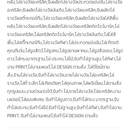
หลัง,โล่รางวัลอะคริลิค,รับผลิตโล่รางวัลประกวดแข่งขัน,โล่รางวัล
อะคริลิค,รับผลิตโล่รางวัลบันเทิง,โล่รางวัลอะคริลิค,รับผลิตโล่
รางวัลสติ้กเกอร์ทึบ,โล่รางวัลอะคริลิค,รับผลิตโล่รางวัลใส่สีพื้น
หลัง,โล่รางวัลอะคริลิค,รับผลิตโล่รางวัลอะคริลิคติดโรว์มาร์ค,โล่
รางวัลอะคริลิค,โล่อคริลิคติดโรว์มาร์ค,โล่รางวัลบันเทิง,โล่ใส่สี
พื้น,โล่สติ๊กเกอร์ทึบ,โล่รางวัลกีฬา,โล่ประกวดแข่งขัน,โล่เกีตรติ
คุณดีเด่น,โล่รูปสัตว์,โล่รูปคน,โล่รูปยานพาหนะ,โล่รูปสิ่งของ,โล่รูป
ดาว,โล่ทรงมาตรฐาน,โล่ ประกบ,โล่ไม้,รับทำโล่ฐานสูง,โล่กีฬา,โล่
งาน PRINT,โล่งานเพนต์,โล่ DESIGN ตามสั่ง ,โล่ดีไซน์ตาม
สั่ง,ร้านโล่รางวัล,รับทำโล่รางวัล,ขายโล่รางวัล,โล่อะคริลิค,โล่
รางวัล,โล่ที่ ระลึก,โล่เกียรติยศ,โล่คุณภาพ,โล่พรีเมี่ยม,โล่ตามสั่ง
ทุกรูปแบบ,งานด่วนเร่งได้,รับทำ โล่,ขายโล่รางวัล,โล่อะคริลิค,งาน
เลเซอร์,โล่แบบพิเศษ, รับทำโล่รูปดาว,รับทำโล่ทรง มาตรฐาน,รับ
ทำโล่ประกบ,รับทำโล่ไม้,รับทำโล่ฐานสูง,รับทำโล่กีฬา,รับทำโล่งาน
PRINT, รับทำโล่งานเพนต์,รับทำโล่ DESIGN ตามสั่ง