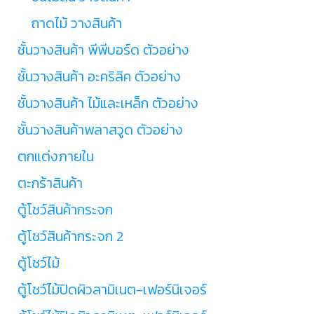
ถาดไม้ วางสินค้า
ชั้นวางสินค้า พีพีบอร์ด ตัวอย่าง
ชั้นวางสินค้า อะคริลิค ตัวอย่าง
ชั้นวางสินค้า ไม้และเหล็ก ตัวอย่าง
ชั้นวางสินค้าพลาสวูด ตัวอย่าง
ตกแต่งภายใน
ตะกร้าสินค้า
ตู้โชว์สินค้ากระจก
ตู้โชว์สินค้ากระจก 2
ตู้โชว์ไม้
ตู้โชว์ไม้ปิดผิวลามิเนต-เฟอร์นิเจอร์