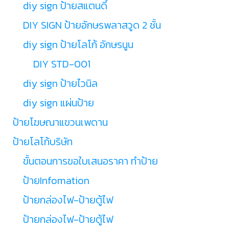
diy sign ป้ายสแตนดี้
DIY SIGN ป้ายอักษรพลาสวูด 2 ชั้น
diy sign ป้ายโลโก้ อักษรนูน
DIY STD-001
diy sign ป้ายไวนิล
diy sign แผ่นป้าย
ป้ายโฆษณาแขวนเพดาน
ป้ายโลโก้บริษัท
ขั้นตอนการขอใบเสนอราคา ทำป้าย
ป้ายInfomation
ป้ายกล่องไฟ-ป้ายตู้ไฟ
ป้ายกล่องไฟ-ป้ายตู้ไฟ