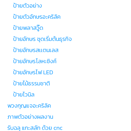
ป้ายตัวอย่าง
ป้ายตัวอักษรอะคริลิค
ป้ายพลาสวู๊ด
ป้ายอักษร ชุดเริ่มต้นธุรกิจ
ป้ายอักษรสเเตนเลส
ป้ายอักษรโลหะซิงค์
ป้ายอักษรไฟ LED
ป้ายไม้ธรรมชาติ
ป้ายไวนิล
พวงกุญแจอะคริลิค
ภาพตัวอย่างผลงาน
รับฉลุ แกะสลัก ด้วย cnc