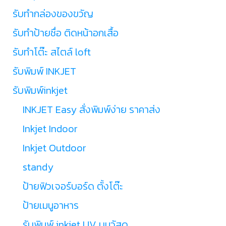
รับทำกล่องของขวัญ
รับทำป้ายชื่อ ติดหน้าอกเสื้อ
รับทำโต๊ะ สไตล์ loft
รับพิมพ์ INKJET
รับพิมพ์inkjet
INKJET Easy สั่งพิมพ์ง่าย ราคาส่ง
Inkjet Indoor
Inkjet Outdoor
standy
ป้ายฟิวเจอร์บอร์ด ตั้งโต๊ะ
ป้ายเมนูอาหาร
รับพิมพ์ inkjet UV บนวัสดุ