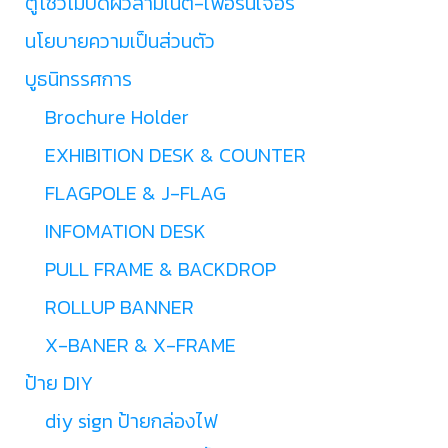
ตู้โชว์ไม้ปิดผิวลามิเนต-เฟอร์นิเจอร์
นโยบายความเป็นส่วนตัว
บูธนิทรรศการ
Brochure Holder
EXHIBITION DESK & COUNTER
FLAGPOLE & J-FLAG
INFOMATION DESK
PULL FRAME & BACKDROP
ROLLUP BANNER
X-BANER & X-FRAME
ป้าย DIY
diy sign ป้ายกล่องไฟ