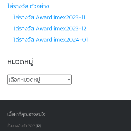
โล่รางวัล ตัวอย่าง
โล่รางวัล Award imex2023-11
โล่รางวัล Award imex2023-12
โล่รางวัล Award imex2024-01
หมวดหมู่
หมวด
หมู่
เนื้อหาที่คุณอาจสนใจ
ชั้นวางสินค้า POP
(12)