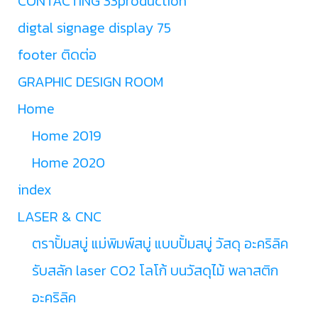
CONTACTING 33production
digtal signage display 75
footer ติดต่อ
GRAPHIC DESIGN ROOM
Home
Home 2019
Home 2020
index
LASER & CNC
ตราปั้มสบู่ แม่พิมพ์สบู่ แบบปั้มสบู่ วัสดุ อะคริลิค
รับสลัก laser CO2 โลโก้ บนวัสดุไม้ พลาสติก
อะคริลิค