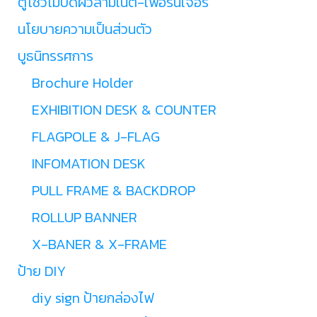
ตู้โชว์ไม้ปิดผิวลามิเนต-เฟอร์นิเจอร์
นโยบายความเป็นส่วนตัว
บูธนิทรรศการ
Brochure Holder
EXHIBITION DESK & COUNTER
FLAGPOLE & J-FLAG
INFOMATION DESK
PULL FRAME & BACKDROP
ROLLUP BANNER
X-BANER & X-FRAME
ป้าย DIY
diy sign ป้ายกล่องไฟ