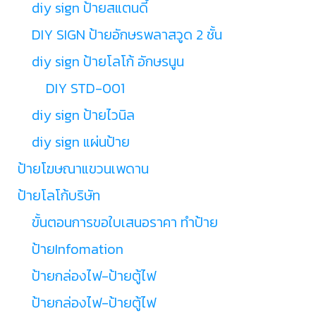
diy sign ป้ายสแตนดี้
DIY SIGN ป้ายอักษรพลาสวูด 2 ชั้น
diy sign ป้ายโลโก้ อักษรนูน
DIY STD-001
diy sign ป้ายไวนิล
diy sign แผ่นป้าย
ป้ายโฆษณาแขวนเพดาน
ป้ายโลโก้บริษัท
ขั้นตอนการขอใบเสนอราคา ทำป้าย
ป้ายInfomation
ป้ายกล่องไฟ-ป้ายตู้ไฟ
ป้ายกล่องไฟ-ป้ายตู้ไฟ