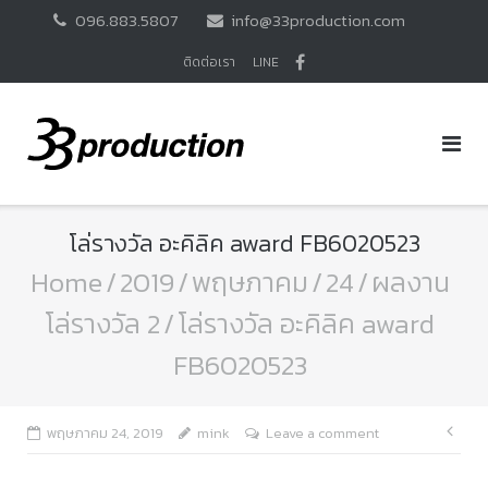
Skip
096.883.5807
info@33production.com
to
content
ติดต่อเรา
LINE
โล่รางวัล อะคิลิค award FB6020523
Home
/
2019
/
พฤษภาคม
/
24
/
ผลงาน
โล่รางวัล 2
/
โล่รางวัล อะคิลิค award
FB6020523
แนะ
พฤษภาคม 24, 2019
mink
Leave a comment
เรื่อ