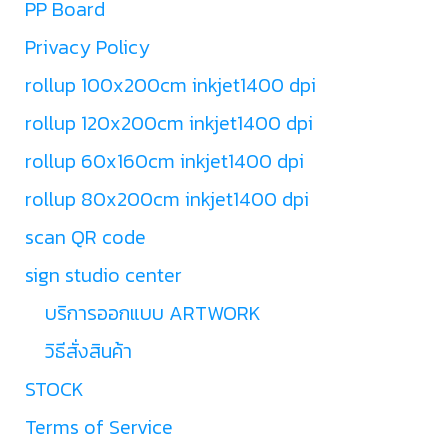
PP Board
Privacy Policy
rollup 100x200cm inkjet1400 dpi
rollup 120x200cm inkjet1400 dpi
rollup 60x160cm inkjet1400 dpi
rollup 80x200cm inkjet1400 dpi
scan QR code
sign studio center
บริการออกแบบ ARTWORK
วิธีสั่งสินค้า
STOCK
Terms of Service