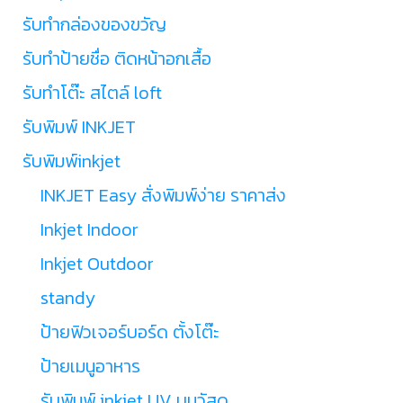
รับทำกล่องของขวัญ
รับทำป้ายชื่อ ติดหน้าอกเสื้อ
รับทำโต๊ะ สไตล์ loft
รับพิมพ์ INKJET
รับพิมพ์inkjet
INKJET Easy สั่งพิมพ์ง่าย ราคาส่ง
Inkjet Indoor
Inkjet Outdoor
standy
ป้ายฟิวเจอร์บอร์ด ตั้งโต๊ะ
ป้ายเมนูอาหาร
รับพิมพ์ inkjet UV บนวัสดุ