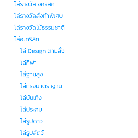
โล่รางวัล อคริลิค
โล่รางวัลสั่งทำพิเศษ
โล่รางวัลไม้ธรรมชาติ
โล่อะคริลิค
โล่ Design ตามสั่ง
โล่กีฬา
โล่ฐานสูง
โล่ทรงมาตราฐาน
โล่บันเทิง
โล่ประกบ
โล่รูปดาว
โล่รูปสัตว์