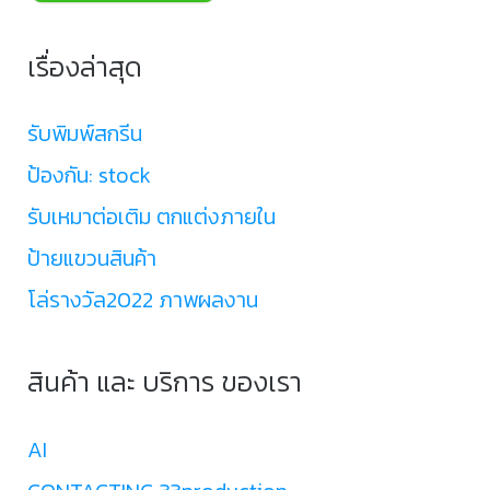
เรื่องล่าสุด
รับพิมพ์สกรีน
ป้องกัน: stock
รับเหมาต่อเติม ตกแต่งภายใน
ป้ายแขวนสินค้า
โล่รางวัล2022 ภาพผลงาน
สินค้า และ บริการ ของเรา
AI