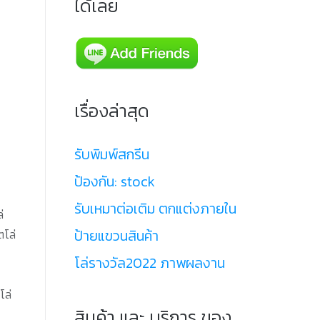
ได้เลย
เรื่องล่าสุด
รับพิมพ์สกรีน
ป้องกัน: stock
รับเหมาต่อเติม ตกแต่งภายใน
่
ป้ายแขวนสินค้า
ตโล่
โล่รางวัล2022 ภาพผลงาน
โล่
สินค้า และ บริการ ของ