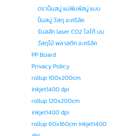
ตราปั้มสบู่ แม่พิมพ์สบู่ แบบ
ปั้มสบู่ วัสดุ อะคริลิค
รับสลัก laser CO2 โลโก้ บน
วัสดุไม้ พลาสติก อะคริลิค
PP Board
Privacy Policy
rollup 100x200cm
inkjet1400 dpi
rollup 120x200cm
inkjet1400 dpi
rollup 60x160cm inkjet1400
dpi