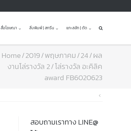
| สื่อโฆษณา
สิ่งพิมพ์ | สกรีน
แกะสลัก | ตัด
Home
/
2019
/
พฤษภาคม
/
24
/
ผล
งานโล่รางวัล 2
/
โล่รางวัล อะคิลิค
award FB6020623
แนะแนว
เรื่อง
สอบถามเราทาง LINE@