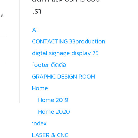
เรา
ล่
AI
CONTACTING 33production
digtal signage display 75
footer ติดต่อ
GRAPHIC DESIGN ROOM
Home
Home 2019
Home 2020
index
LASER & CNC