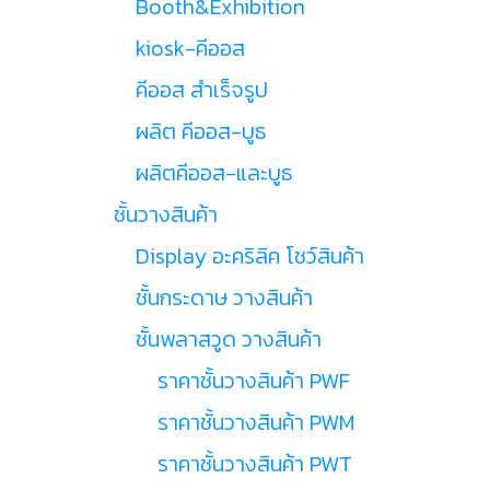
Booth&Exhibition
kiosk-คีออส
คีออส สำเร็จรูป
ผลิต คีออส-บูธ
ผลิตคีออส-และบูธ
ชั้นวางสินค้า
Display อะคริลิค โชว์สินค้า
ชั้นกระดาษ วางสินค้า
ชั้นพลาสวูด วางสินค้า
ราคาชั้นวางสินค้า PWF
ราคาชั้นวางสินค้า PWM
ราคาชั้นวางสินค้า PWT