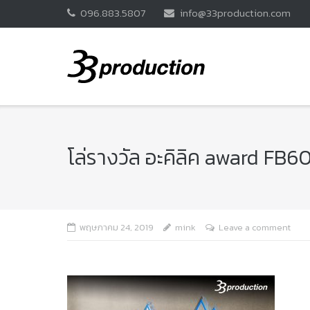
Skip
096.883.5807
info@33production.com
to
content
โล่รางวัล อะคิลิค award FB
พฤษภาคม 24, 2019
mink
Leave a comment