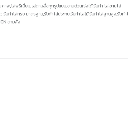
คุณภาพ,โล่พรีเมี่ยม,โล่ตามสั่งทุกรูปแบบ,งานด่วนเร่งได้,รับทำ โล่,ขายโล่
าว,รับทำโล่ทรง มาตรฐาน,รับทำโล่ประกบ,รับทำโล่ไม้,รับทำโล่ฐานสูง,รับทำโ
IGN ตามสั่ง