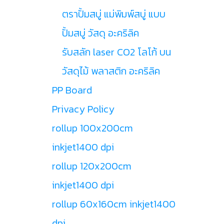
ตราปั้มสบู่ แม่พิมพ์สบู่ แบบ
ปั้มสบู่ วัสดุ อะคริลิค
รับสลัก laser CO2 โลโก้ บน
วัสดุไม้ พลาสติก อะคริลิค
PP Board
Privacy Policy
rollup 100x200cm
inkjet1400 dpi
rollup 120x200cm
inkjet1400 dpi
rollup 60x160cm inkjet1400
dpi