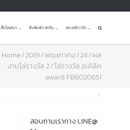
| สื่อโฆษณา
สิ่งพิมพ์ | สกรีน
แกะสลัก | ตัด
Home
/
2019
/
พฤษภาคม
/
24
/
ผล
งานโล่รางวัล 2
/
โล่รางวัล อะคิลิค
award FB6020651
แนะแนว
เรื่อง
สอบถามเราทาง LINE@