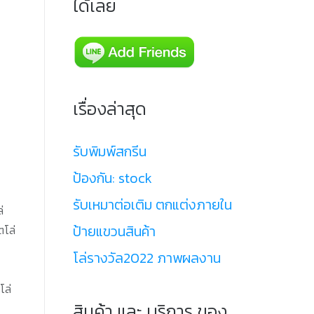
ได้เลย
เรื่องล่าสุด
รับพิมพ์สกรีน
ป้องกัน: stock
รับเหมาต่อเติม ตกแต่งภายใน
่
ป้ายแขวนสินค้า
ตโล่
โล่รางวัล2022 ภาพผลงาน
โล่
สินค้า และ บริการ ของ