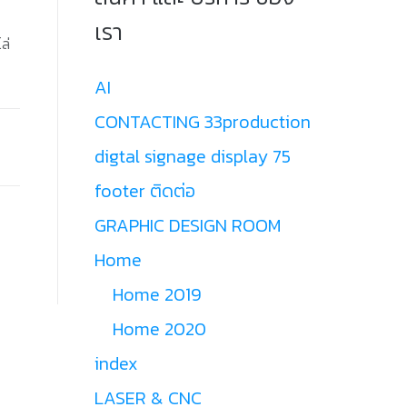
เรา
ล่
AI
CONTACTING 33production
digtal signage display 75
footer ติดต่อ
GRAPHIC DESIGN ROOM
Home
Home 2019
Home 2020
index
LASER & CNC