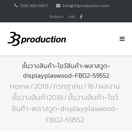
Skip
096.883.5807
info@33production.com
to
content
ติดต่อเรา
LINE
ชั้นวางสินค้า-โชว์สินค้า-พลาสวูด-
displayplaswood-FB02-59552
Home
/
2019
/
กรกฎาคม
/
16
/
ผลงาน
ชั้นวางสินค้า2018
/
ชั้นวางสินค้า-โชว์
สินค้า-พลาสวูด-displayplaswood-
FB02-59552