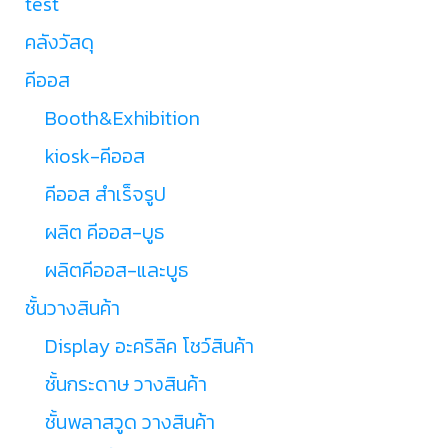
test
คลังวัสดุ
คีออส
Booth&Exhibition
kiosk-คีออส
คีออส สำเร็จรูป
ผลิต คีออส-บูธ
ผลิตคีออส-และบูธ
ชั้นวางสินค้า
Display อะคริลิค โชว์สินค้า
ชั้นกระดาษ วางสินค้า
ชั้นพลาสวูด วางสินค้า