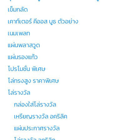
เข็มกลัด
เคาท์เตอร์ คีออส บูธ ตัวอย่าง
เนมเพลท
แผ่นพลาสวูด
แผ่นรองแก้ว
โปรโมชั่น พิเศษ
โล่ทรงสูง ราคาพิเศษ
โล่รางวัล
กล่องใส่โล่รางวัล
เหรียญรางวัล อคริลิค
แผ่นประกาศรางวัล
โล่รางวัล อคริลิค