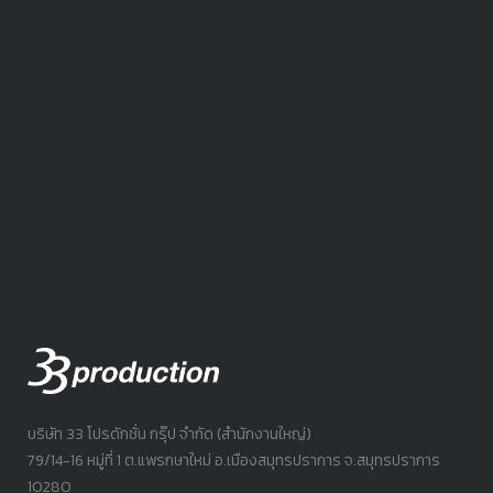
บริษัท 33 โปรดักชั่น กรุ๊ป จำกัด (สำนักงานใหญ่)
79/14-16 หมู่ที่ 1 ต.แพรกษาใหม่ อ.เมืองสมุทรปราการ จ.สมุทรปราการ
10280