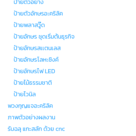
ป้ายตัวอย่าง
ป้ายตัวอักษรอะคริลิค
ป้ายพลาสวู๊ด
ป้ายอักษร ชุดเริ่มต้นธุรกิจ
ป้ายอักษรสเเตนเลส
ป้ายอักษรโลหะซิงค์
ป้ายอักษรไฟ LED
ป้ายไม้ธรรมชาติ
ป้ายไวนิล
พวงกุญแจอะคริลิค
ภาพตัวอย่างผลงาน
รับฉลุ แกะสลัก ด้วย cnc