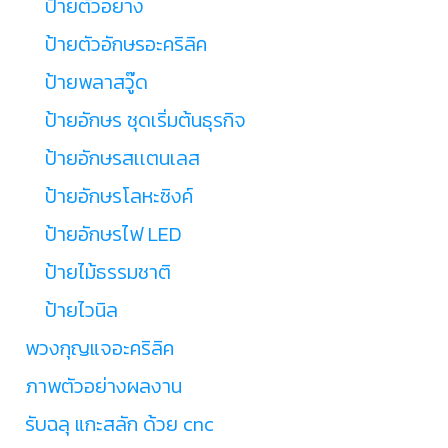
ป้ายตัวอย่าง
ป้ายตัวอักษรอะคริลิค
ป้ายพลาสวู๊ด
ป้ายอักษร ชุดเริ่มต้นธุรกิจ
ป้ายอักษรสเเตนเลส
ป้ายอักษรโลหะซิงค์
ป้ายอักษรไฟ LED
ป้ายไม้ธรรมชาติ
ป้ายไวนิล
พวงกุญแจอะคริลิค
ภาพตัวอย่างผลงาน
รับฉลุ แกะสลัก ด้วย cnc