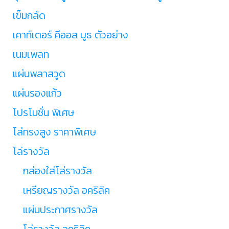
เข็มกลัด
เคาท์เตอร์ คีออส บูธ ตัวอย่าง
เนมเพลท
แผ่นพลาสวูด
แผ่นรองแก้ว
โปรโมชั่น พิเศษ
โล่ทรงสูง ราคาพิเศษ
โล่รางวัล
กล่องใส่โล่รางวัล
เหรียญรางวัล อคริลิค
แผ่นประกาศรางวัล
โล่รางวัล อคริลิค