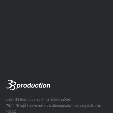
บริษัท 33 โปรดักชั่น กรุ๊ป จำกัด (สำนักงานใหญ่)
79/14-16 หมู่ที่ 1 ต.แพรกษาใหม่ อ.เมืองสมุทรปราการ จ.สมุทรปราการ
10280