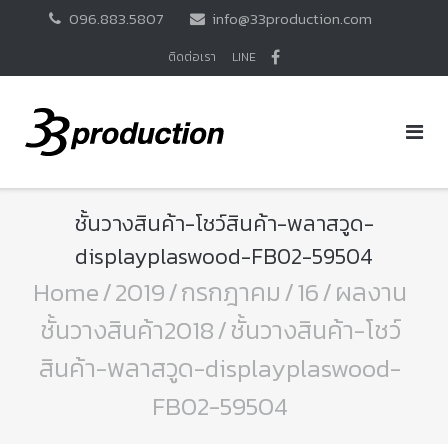
Skip
096.883.5807
info@33production.com
to
content
ติดต่อเรา
LINE
ชั้นวางสินค้า-โชว์สินค้า-พลาสวูด-
displayplaswood-FB02-59504
Home
/
2019
/
กรกฎาคม
/
16
/
ผลงาน
ชั้นวางสินค้า2018
/
ชั้นวางสินค้า-โชว์
สินค้า-พลาสวูด-displayplaswood-
FB02-59504