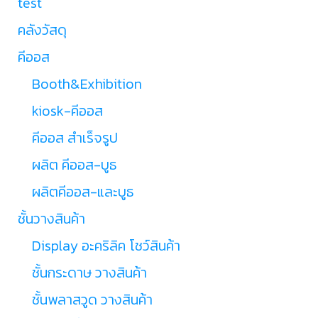
test
คลังวัสดุ
คีออส
Booth&Exhibition
kiosk-คีออส
คีออส สำเร็จรูป
ผลิต คีออส-บูธ
ผลิตคีออส-และบูธ
ชั้นวางสินค้า
Display อะคริลิค โชว์สินค้า
ชั้นกระดาษ วางสินค้า
ชั้นพลาสวูด วางสินค้า