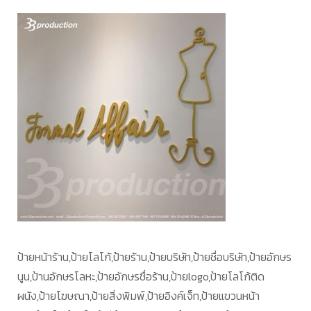
ป้ายหน้าร้าน,ป้ายโลโก้,ป้ายร้าน,ป้ายบริษัท,ป้ายชื่อบริษัท,ป้ายอักษร
นูน,ป้านอักษรโลหะ,ป้ายอักษรชื่อร้าน,ป้ายlogo,ป้ายโลโก้ติด
ผนัง,ป้ายโฆษณา,ป้ายสิ่งพิมพ์,ป้ายอิงค์เจ็ท,ป้ายแขวนหน้า