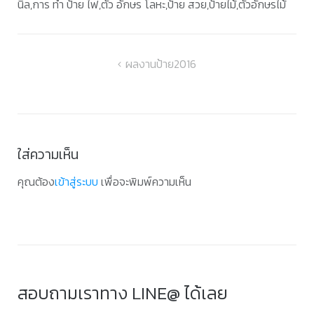
นิล,การ ทํา ป้าย ไฟ,ตัว อักษร โลหะ,ป้าย สวย,ป้ายไม้,ตัวอักษรไม้
แนะแนว
ผลงานป้าย2016
เรื่อง
ใส่ความเห็น
คุณต้อง
เข้าสู่ระบบ
เพื่อจะพิมพ์ความเห็น
สอบถามเราทาง LINE@ ได้เลย