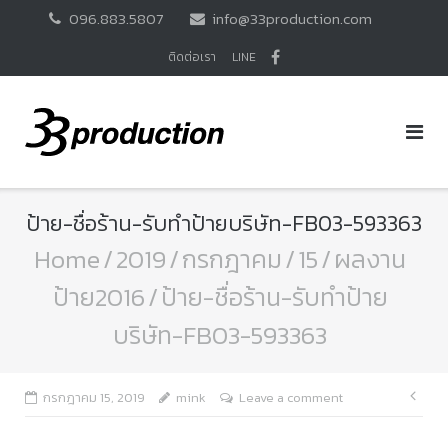
Skip
096.883.5807
info@33production.com
to
content
ติดต่อเรา
LINE
ป้าย-ชื่อร้าน-รับทำป้ายบริษัท-FB03-593363
Home
/
2019
/
กรกฎาคม
/
15
/
ผลงาน
ป้าย2016
/
ป้าย-ชื่อร้าน-รับทำป้าย
บริษัท-FB03-593363
แนะ
กรกฎาคม 15, 2019
mink
Leave a comment
เรื่อ