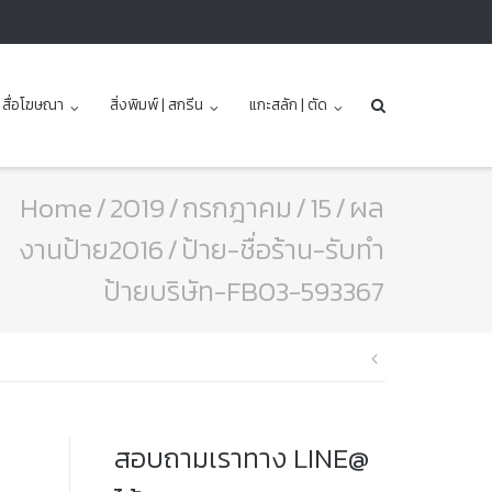
| สื่อโฆษณา
สิ่งพิมพ์ | สกรีน
แกะสลัก | ตัด
Home
/
2019
/
กรกฎาคม
/
15
/
ผล
งานป้าย2016
/
ป้าย-ชื่อร้าน-รับทำ
ป้ายบริษัท-FB03-593367
แนะแนว
เรื่อง
สอบถามเราทาง LINE@