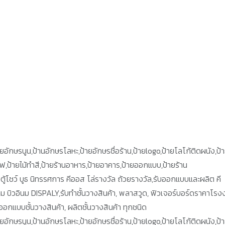
,ป้ายอักษรนูน,ป้านอักษรโลหะ,ป้ายอักษรชื่อร้าน,ป้ายlogo,ป้ายโลโก้ติดผนัง,ป้
ยไฟ,ป้ายไม้ทำสี,ป้ายร้านอาหาร,ป้ายอาคาร,ป้ายออกแบบ,ป้ายร้าน
ตู้โชว์ บูธ นิทรรศการ คีออส โล่รางวัล ถ้วยรางวัล,รับออกแบบและผลิต คี
กม บิวอินม DISPALY,รับทำชั้นวางสินค้า, พลาสวูด, ฟิวเจอร์บอร์ดราคาโรง
ออกแบบชั้นวางสินค้า, ผลิตชั้นวางสินค้า ทุกชนิด
,ป้ายอักษรนูน,ป้านอักษรโลหะ,ป้ายอักษรชื่อร้าน,ป้ายlogo,ป้ายโลโก้ติดผนัง,ป้