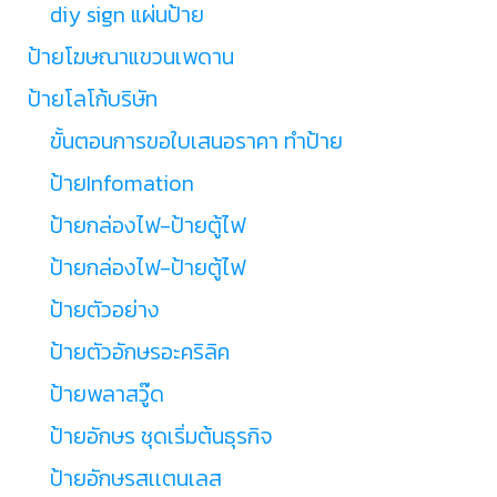
diy sign แผ่นป้าย
ป้ายโฆษณาแขวนเพดาน
ป้ายโลโก้บริษัท
ขั้นตอนการขอใบเสนอราคา ทำป้าย
ป้ายInfomation
ป้ายกล่องไฟ-ป้ายตู้ไฟ
ป้ายกล่องไฟ-ป้ายตู้ไฟ
ป้ายตัวอย่าง
ป้ายตัวอักษรอะคริลิค
ป้ายพลาสวู๊ด
ป้ายอักษร ชุดเริ่มต้นธุรกิจ
ป้ายอักษรสเเตนเลส