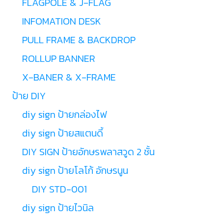
FLAGPOLE & J-FLAG
INFOMATION DESK
PULL FRAME & BACKDROP
ROLLUP BANNER
X-BANER & X-FRAME
ป้าย DIY
diy sign ป้ายกล่องไฟ
diy sign ป้ายสแตนดี้
DIY SIGN ป้ายอักษรพลาสวูด 2 ชั้น
diy sign ป้ายโลโก้ อักษรนูน
DIY STD-001
diy sign ป้ายไวนิล