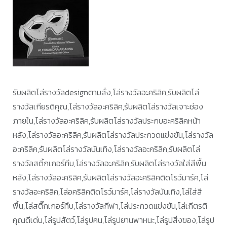
รับผลิตโล่รางวัลdesignตามสั่ง,โล่รางวัลอะคริลิค,รับผลิตโล่
รางวัลเกียรติคุณ,โล่รางวัลอะคริลิค,รับผลิตโล่รางวัลเจาะช่อง
ภายใน,โล่รางวัลอะคริลิค,รับผลิตโล่รางวัลประกบอะคริลิคหน้า
หลัง,โล่รางวัลอะคริลิค,รับผลิตโล่รางวัลประกวดแข่งขัน,โล่รางวัล
อะคริลิค,รับผลิตโล่รางวัลบันเทิง,โล่รางวัลอะคริลิค,รับผลิตโล่
รางวัลสติ้กเกอร์ทึบ,โล่รางวัลอะคริลิค,รับผลิตโล่รางวัลใส่สีพื้น
หลัง,โล่รางวัลอะคริลิค,รับผลิตโล่รางวัลอะคริลิคติดโรว์มาร์ค,โล่
รางวัลอะคริลิค,โล่อคริลิคติดโรว์มาร์ค,โล่รางวัลบันเทิง,โล่ใส่สี
พื้น,โล่สติ๊กเกอร์ทึบ,โล่รางวัลกีฬา,โล่ประกวดแข่งขัน,โล่เกีตรติ
คุณดีเด่น,โล่รูปสัตว์,โล่รูปคน,โล่รูปยานพาหนะ,โล่รูปสิ่งของ,โล่รูป