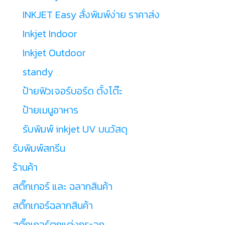
INKJET Easy สั่งพิมพ์ง่าย ราคาส่ง
Inkjet Indoor
Inkjet Outdoor
standy
ป้ายฟิวเจอร์บอร์ด ตั้งโต๊ะ
ป้ายเมนูอาหาร
รับพิมพ์ inkjet UV บนวัสดุ
รับพิมพ์สกรีน
ร้านค้า
สติ๊กเกอร์ และ ฉลากสินค้า
สติ๊กเกอร์ฉลากสินค้า
สติ๊กเกอร์ตกแต่งกระจก