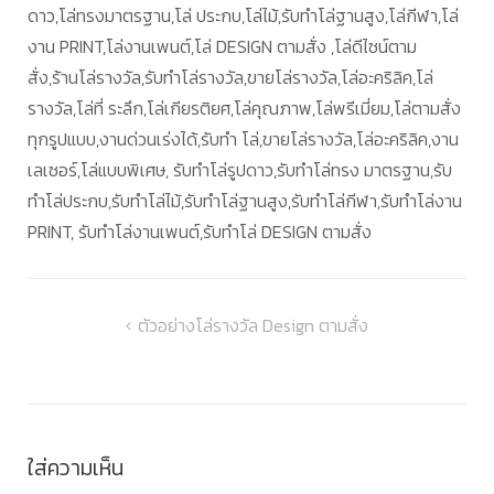
ดาว,โล่ทรงมาตรฐาน,โล่ ประกบ,โล่ไม้,รับทำโล่ฐานสูง,โล่กีฬา,โล่
งาน PRINT,โล่งานเพนต์,โล่ DESIGN ตามสั่ง ,โล่ดีไซน์ตาม
สั่ง,ร้านโล่รางวัล,รับทำโล่รางวัล,ขายโล่รางวัล,โล่อะคริลิค,โล่
รางวัล,โล่ที่ ระลึก,โล่เกียรติยศ,โล่คุณภาพ,โล่พรีเมี่ยม,โล่ตามสั่ง
ทุกรูปแบบ,งานด่วนเร่งได้,รับทำ โล่,ขายโล่รางวัล,โล่อะคริลิค,งาน
เลเซอร์,โล่แบบพิเศษ, รับทำโล่รูปดาว,รับทำโล่ทรง มาตรฐาน,รับ
ทำโล่ประกบ,รับทำโล่ไม้,รับทำโล่ฐานสูง,รับทำโล่กีฬา,รับทำโล่งาน
PRINT, รับทำโล่งานเพนต์,รับทำโล่ DESIGN ตามสั่ง
แนะแนว
ตัวอย่างโล่รางวัล Design ตามสั่ง
เรื่อง
ใส่ความเห็น