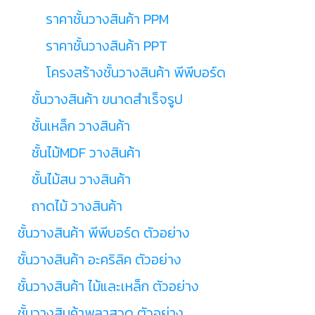
ราคาชั้นวางสินค้า PPM
ราคาชั้นวางสินค้า PPT
โครงสร้างชั้นวางสินค้า พีพีบอร์ด
ชั้นวางสินค้า ขนาดสำเร็จรูป
ชั้นเหล็ก วางสินค้า
ชั้นไม้MDF วางสินค้า
ชั้นไม้สน วางสินค้า
ถาดไม้ วางสินค้า
ชั้นวางสินค้า พีพีบอร์ด ตัวอย่าง
ชั้นวางสินค้า อะคริลิค ตัวอย่าง
ชั้นวางสินค้า ไม้และเหล็ก ตัวอย่าง
ชั้นวางสินค้าพลาสวูด ตัวอย่าง