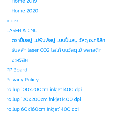
Home 2019
Home 2020
index
LASER & CNC
ตราปั้มสบู่ แม่พิมพ์สบู่ แบบปั้มสบู่ วัสดุ อะคริลิค
รับสลัก laser CO2 โลโก้ บนวัสดุไม้ พลาสติก
อะคริลิค
PP Board
Privacy Policy
rollup 100x200cm inkjet1400 dpi
rollup 120x200cm inkjet1400 dpi
rollup 60x160cm inkjet1400 dpi