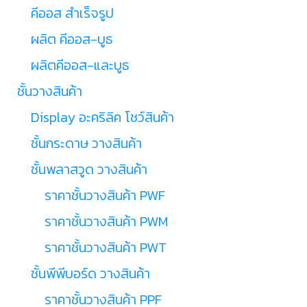
คีออส สำเร็จรูป
ผลิต คีออส-บูธ
ผลิตคีออส-และบูธ
ชั้นวางสินค้า
Display อะคริลิค โชว์สินค้า
ชั้นกระดาษ วางสินค้า
ชั้นพลาสวูด วางสินค้า
ราคาชั้นวางสินค้า PWF
ราคาชั้นวางสินค้า PWM
ราคาชั้นวางสินค้า PWT
ชั้นพีพีบอร์ด วางสินค้า
ราคาชั้นวางสินค้า PPF