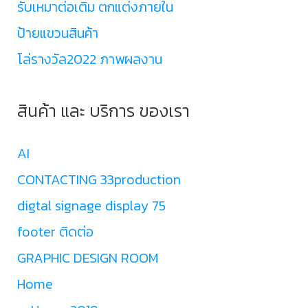
รับเหมาต่อเติม ตกแต่งภายใน
ป้ายแขวนสินค้า
โล่รางวัล2022 ภาพผลงาน
สินค้า และ บริการ ของเรา
AI
CONTACTING 33production
digtal signage display 75
footer ติดต่อ
GRAPHIC DESIGN ROOM
Home