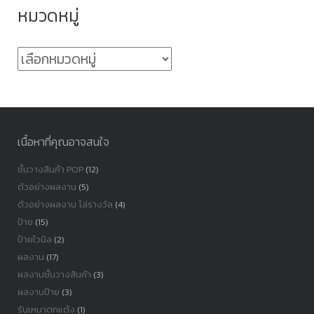
หมวดหมู่
หมวด
หมู่
เนื้อหาที่คุณอาจสนใจ
ชั้นวางสินค้า POP
(12)
ตัวอย่างผลงาน
(5)
ตัวอย่างผลงาน โล่รางวัล
(4)
ป้าย
(15)
ป้ายไวนิล
(2)
ผลงาน
(17)
ผลงานชั้นวางสินค้า
(3)
ผลงานป้าย
(3)
รับเหมาตกแต้ง
(1)