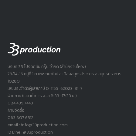
บริษัท 33 โปรดักชั่น กรุ๊ป จำกัด (สำนักงานใหญ่)
79/14-16 หมู่ที่ 1 ต.แพรกษาใหม่ อ.เมืองสมุทรปราการ จ.สมุทรปราการ
10280
เลขประจำตัวผู้เสียภาษี 0-1155-62023-31-7
ฝ่ายขาย (เวลาทำการ จ-ส 8:33~17:33 น.)
084.439.7449
ฝ่ายจัดซื้อ
063.807.6512
email : info@33production.com
ID Line : @33production