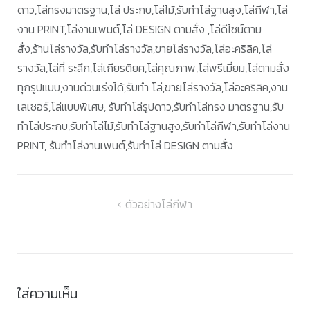
ดาว,โล่ทรงมาตรฐาน,โล่ ประกบ,โล่ไม้,รับทำโล่ฐานสูง,โล่กีฬา,โล่
งาน PRINT,โล่งานเพนต์,โล่ DESIGN ตามสั่ง ,โล่ดีไซน์ตาม
สั่ง,ร้านโล่รางวัล,รับทำโล่รางวัล,ขายโล่รางวัล,โล่อะคริลิค,โล่
รางวัล,โล่ที่ ระลึก,โล่เกียรติยศ,โล่คุณภาพ,โล่พรีเมี่ยม,โล่ตามสั่ง
ทุกรูปแบบ,งานด่วนเร่งได้,รับทำ โล่,ขายโล่รางวัล,โล่อะคริลิค,งาน
เลเซอร์,โล่แบบพิเศษ, รับทำโล่รูปดาว,รับทำโล่ทรง มาตรฐาน,รับ
ทำโล่ประกบ,รับทำโล่ไม้,รับทำโล่ฐานสูง,รับทำโล่กีฬา,รับทำโล่งาน
PRINT, รับทำโล่งานเพนต์,รับทำโล่ DESIGN ตามสั่ง
แนะแนว
ตัวอย่างโล่กีฬา
เรื่อง
ใส่ความเห็น