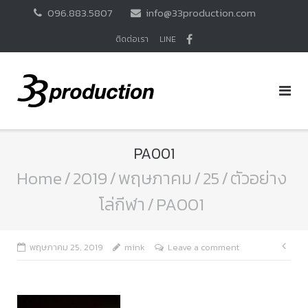
Skip
096.883.5807
info@33production.com
to
content
ติดต่อเรา
LINE
PA001
Home
/
2019
/
พฤษภาคม
/
25
/
ตัวอย่าง
โล่กีฬา
/
PA001
แนะ
พฤษภาคม 25, 2019
mink
Leave a comment
เรื่อ