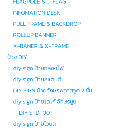
FLAGPOLE & J-FLAG
INFOMATION DESK
PULL FRAME & BACKDROP
ROLLUP BANNER
X-BANER & X-FRAME
ป้าย DIY
diy sign ป้ายกล่องไฟ
diy sign ป้ายสแตนดี้
DIY SIGN ป้ายอักษรพลาสวูด 2 ชั้น
diy sign ป้ายโลโก้ อักษรนูน
DIY STD-001
diy sign ป้ายไวนิล