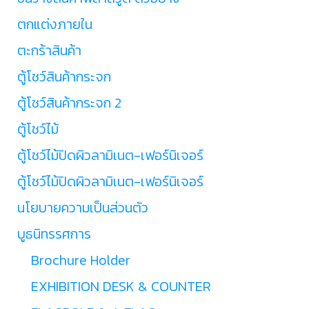
ตกแต่งภายใน
ตะกร้าสินค้า
ตู้โชว์สินค้ากระจก
ตู้โชว์สินค้ากระจก 2
ตู้โชว์ไม้
ตู้โชว์ไม้ปิดผิวลามิเนต-เฟอร์นิเจอร์
ตู้โชว์ไม้ปิดผิวลามิเนต-เฟอร์นิเจอร์
นโยบายความเป็นส่วนตัว
บูธนิทรรศการ
Brochure Holder
EXHIBITION DESK & COUNTER