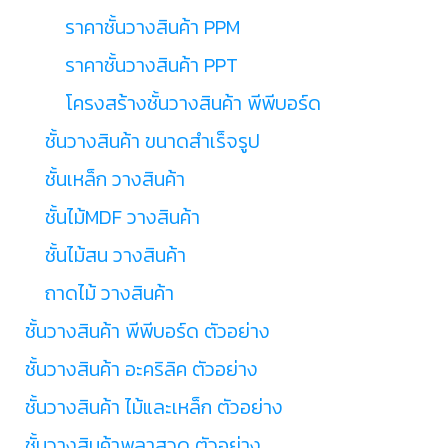
ราคาชั้นวางสินค้า PPM
ราคาชั้นวางสินค้า PPT
โครงสร้างชั้นวางสินค้า พีพีบอร์ด
ชั้นวางสินค้า ขนาดสำเร็จรูป
ชั้นเหล็ก วางสินค้า
ชั้นไม้MDF วางสินค้า
ชั้นไม้สน วางสินค้า
ถาดไม้ วางสินค้า
ชั้นวางสินค้า พีพีบอร์ด ตัวอย่าง
ชั้นวางสินค้า อะคริลิค ตัวอย่าง
ชั้นวางสินค้า ไม้และเหล็ก ตัวอย่าง
ชั้นวางสินค้าพลาสวูด ตัวอย่าง