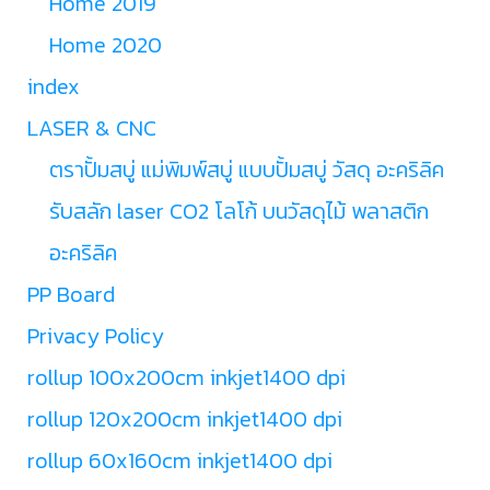
Home 2019
Home 2020
index
LASER & CNC
ตราปั้มสบู่ แม่พิมพ์สบู่ แบบปั้มสบู่ วัสดุ อะคริลิค
รับสลัก laser CO2 โลโก้ บนวัสดุไม้ พลาสติก
อะคริลิค
PP Board
Privacy Policy
rollup 100x200cm inkjet1400 dpi
rollup 120x200cm inkjet1400 dpi
rollup 60x160cm inkjet1400 dpi