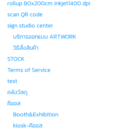
rollup 80x200cm inkjet1400 dpi
scan QR code
sign studio center
บริการออกแบบ ARTWORK
วิธีสั่งสินค้า
STOCK
Terms of Service
test
คลังวัสดุ
คีออส
Booth&Exhibition
kiosk-คีออส