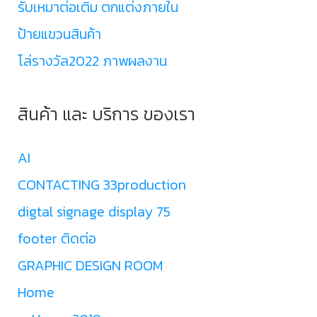
รับเหมาต่อเติม ตกแต่งภายใน
ป้ายแขวนสินค้า
โล่รางวัล2022 ภาพผลงาน
สินค้า และ บริการ ของเรา
AI
CONTACTING 33production
digtal signage display 75
footer ติดต่อ
GRAPHIC DESIGN ROOM
Home