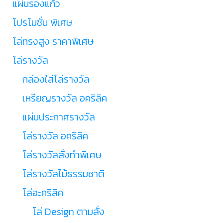
แผ่นรองแก้ว
โปรโมชั่น พิเศษ
โล่ทรงสูง ราคาพิเศษ
โล่รางวัล
กล่องใส่โล่รางวัล
เหรียญรางวัล อคริลิค
แผ่นประกาศรางวัล
โล่รางวัล อคริลิค
โล่รางวัลสั่งทำพิเศษ
โล่รางวัลไม้ธรรมชาติ
โล่อะคริลิค
โล่ Design ตามสั่ง