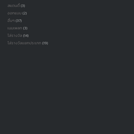
สแตนดี้
(3)
ออกแบบ
(2)
อื่นๆ
(37)
เนมเพลท
(3)
โล่รางวัล
(14)
โล่รางวัลเเยกประเภท
(19)