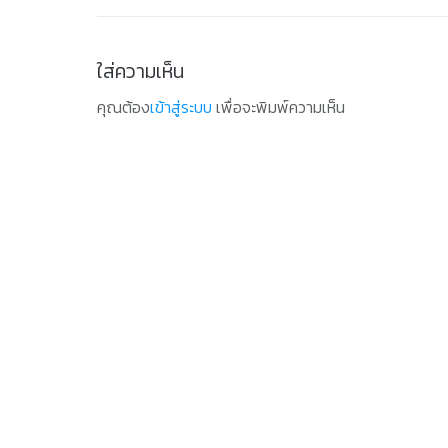
เรื่อง
ใส่ความเห็น
คุณต้อง
เข้าสู่ระบบ
เพื่อจะพิมพ์ความเห็น