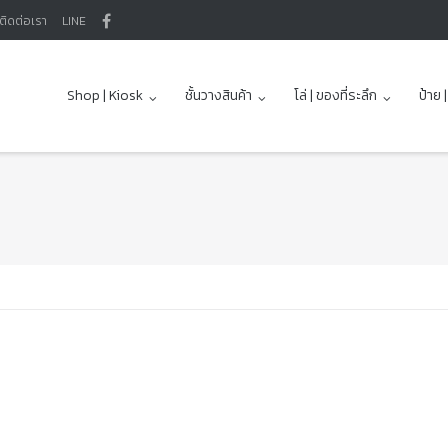
ติดต่อเรา
LINE
Shop | Kiosk
ชั้นวางสินค้า
โล่ | ของที่ระลึก
ป้าย 