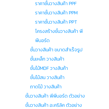
ราคาชั้นวางสินค้า PPF
ราคาชั้นวางสินค้า PPM
ราคาชั้นวางสินค้า PPT
โครงสร้างชั้นวางสินค้า พี
พีบอร์ด
ชั้นวางสินค้า ขนาดสำเร็จรูป
ชั้นเหล็ก วางสินค้า
ชั้นไม้MDF วางสินค้า
ชั้นไม้สน วางสินค้า
ถาดไม้ วางสินค้า
ชั้นวางสินค้า พีพีบอร์ด ตัวอย่าง
ชั้นวางสินค้า อะคริลิค ตัวอย่าง