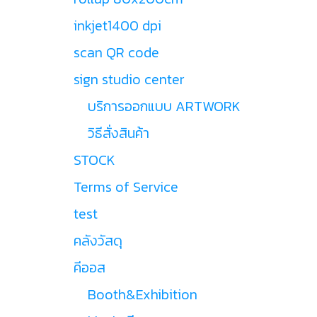
inkjet1400 dpi
scan QR code
sign studio center
บริการออกแบบ ARTWORK
วิธีสั่งสินค้า
STOCK
Terms of Service
test
คลังวัสดุ
คีออส
Booth&Exhibition