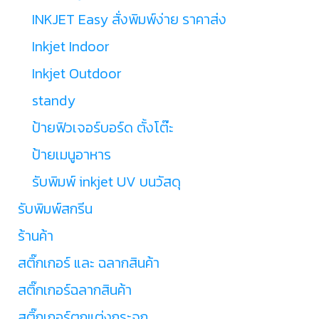
INKJET Easy สั่งพิมพ์ง่าย ราคาส่ง
Inkjet Indoor
Inkjet Outdoor
standy
ป้ายฟิวเจอร์บอร์ด ตั้งโต๊ะ
ป้ายเมนูอาหาร
รับพิมพ์ inkjet UV บนวัสดุ
รับพิมพ์สกรีน
ร้านค้า
สติ๊กเกอร์ และ ฉลากสินค้า
สติ๊กเกอร์ฉลากสินค้า
สติ๊กเกอร์ตกแต่งกระจก