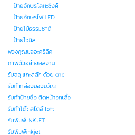
ป้ายอักษรโลหะซิงค์
ป้ายอักษรไฟ LED
ป้ายไม้ธรรมชาติ
ป้ายไวนิล
พวงกุญแจอะคริลิค
ภาพตัวอย่างผลงาน
รับฉลุ แกะสลัก ด้วย cnc
รับทำกล่องของขวัญ
รับทำป้ายชื่อ ติดหน้าอกเสื้อ
รับทำโต๊ะ สไตล์ loft
รับพิมพ์ INKJET
รับพิมพ์inkjet