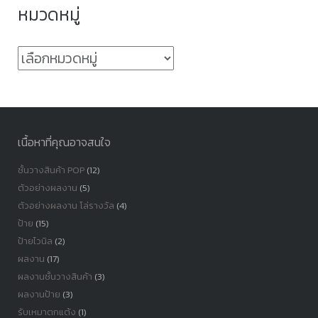
หมวดหมู่
หมวด
หมู่
เนื้อหาที่คุณอาจสนใจ
ชั้นวางสินค้า POP
(12)
ตัวอย่างผลงาน
(5)
ตัวอย่างผลงาน โล่รางวัล
(4)
ป้าย
(15)
ป้ายไวนิล
(2)
ผลงาน
(17)
ผลงานชั้นวางสินค้า
(3)
ผลงานป้าย
(3)
รับเหมาตกแต้ง
(1)