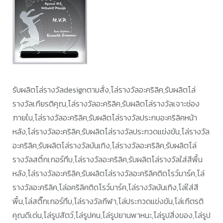
รับผลิตโล่รางวัลdesignตามสั่ง,โล่รางวัลอะคริลิค,รับผลิตโล่
รางวัลเกียรติคุณ,โล่รางวัลอะคริลิค,รับผลิตโล่รางวัลเจาะช่อง
ภายใน,โล่รางวัลอะคริลิค,รับผลิตโล่รางวัลประกบอะคริลิคหน้า
หลัง,โล่รางวัลอะคริลิค,รับผลิตโล่รางวัลประกวดแข่งขัน,โล่รางวัล
อะคริลิค,รับผลิตโล่รางวัลบันเทิง,โล่รางวัลอะคริลิค,รับผลิตโล่
รางวัลสติ้กเกอร์ทึบ,โล่รางวัลอะคริลิค,รับผลิตโล่รางวัลใส่สีพื้น
หลัง,โล่รางวัลอะคริลิค,รับผลิตโล่รางวัลอะคริลิคติดโรว์มาร์ค,โล่
รางวัลอะคริลิค,โล่อคริลิคติดโรว์มาร์ค,โล่รางวัลบันเทิง,โล่ใส่สี
พื้น,โล่สติ๊กเกอร์ทึบ,โล่รางวัลกีฬา,โล่ประกวดแข่งขัน,โล่เกีตรติ
คุณดีเด่น,โล่รูปสัตว์,โล่รูปคน,โล่รูปยานพาหนะ,โล่รูปสิ่งของ,โล่รูป