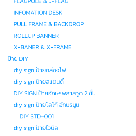
FLAGPOLE & J-FLAG
INFOMATION DESK
PULL FRAME & BACKDROP
ROLLUP BANNER
X-BANER & X-FRAME
ป้าย DIY
diy sign ป้ายกล่องไฟ
diy sign ป้ายสแตนดี้
DIY SIGN ป้ายอักษรพลาสวูด 2 ชั้น
diy sign ป้ายโลโก้ อักษรนูน
DIY STD-001
diy sign ป้ายไวนิล