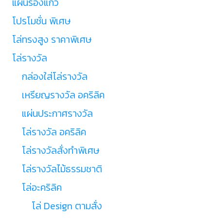
แผ่นรองแก้ว
โปรโมชั่น พิเศษ
โล่ทรงสูง ราคาพิเศษ
โล่รางวัล
กล่องใส่โล่รางวัล
เหรียญรางวัล อคริลิค
แผ่นประกาศรางวัล
โล่รางวัล อคริลิค
โล่รางวัลสั่งทำพิเศษ
โล่รางวัลไม้ธรรมชาติ
โล่อะคริลิค
โล่ Design ตามสั่ง