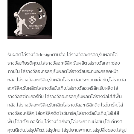
รับผลิตโล่รางวัลdesignตามสั่ง,โล่รางวัลอะคริลิค,รับผลิตโล่
รางวัลเกียรติคุณ,โล่รางวัลอะคริลิค,รับผลิตโล่รางวัลเจาะช่อง
ภายใน,โล่รางวัลอะคริลิค,รับผลิตโล่รางวัลประกบอะคริลิคหน้า
หลัง,โล่รางวัลอะคริลิค,รับผลิตโล่รางวัลประกวดแข่งขัน,โล่รางวัล
อะคริลิค,รับผลิตโล่รางวัลบันเทิง,โล่รางวัลอะคริลิค,รับผลิตโล่
รางวัลสติ้กเกอร์ทึบ,โล่รางวัลอะคริลิค,รับผลิตโล่รางวัลใส่สีพื้น
หลัง,โล่รางวัลอะคริลิค,รับผลิตโล่รางวัลอะคริลิคติดโรว์มาร์ค,โล่
รางวัลอะคริลิค,โล่อคริลิคติดโรว์มาร์ค,โล่รางวัลบันเทิง,โล่ใส่สี
พื้น,โล่สติ๊กเกอร์ทึบ,โล่รางวัลกีฬา,โล่ประกวดแข่งขัน,โล่เกีตรติ
คุณดีเด่น,โล่รูปสัตว์,โล่รูปคน,โล่รูปยานพาหนะ,โล่รูปสิ่งของ,โล่รูป