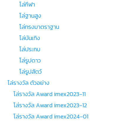
โล่กีฬา
โล่ฐานสูง
โล่ทรงมาตราฐาน
โล่บันเทิง
โล่ประกบ
โล่รูปดาว
โล่รูปสัตว์
โล่รางวัล ตัวอย่าง
โล่รางวัล Award imex2023-11
โล่รางวัล Award imex2023-12
โล่รางวัล Award imex2024-01