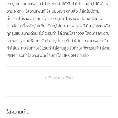
ดาว,โล่ทรงมาตรฐาน,โล่ ประกบ,โล่ไม้,รับทำโล่ฐานสูง,โล่กีฬา,โล่
งาน PRINT,โล่งานเพนต์,โล่ DESIGN ตามสั่ง ,โล่ดีไซน์ตาม
สั่ง,ร้านโล่รางวัล,รับทำโล่รางวัล,ขายโล่รางวัล,โล่อะคริลิค,โล่
รางวัล,โล่ที่ ระลึก,โล่เกียรติยศ,โล่คุณภาพ,โล่พรีเมี่ยม,โล่ตามสั่ง
ทุกรูปแบบ,งานด่วนเร่งได้,รับทำ โล่,ขายโล่รางวัล,โล่อะคริลิค,งาน
เลเซอร์,โล่แบบพิเศษ, รับทำโล่รูปดาว,รับทำโล่ทรง มาตรฐาน,รับ
ทำโล่ประกบ,รับทำโล่ไม้,รับทำโล่ฐานสูง,รับทำโล่กีฬา,รับทำโล่งาน
PRINT, รับทำโล่งานเพนต์,รับทำโล่ DESIGN ตามสั่ง
แนะแนว
ตัวอย่างโล่กีฬา
เรื่อง
ใส่ความเห็น