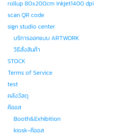
rollup 80x200cm inkjet1400 dpi
scan QR code
sign studio center
บริการออกแบบ ARTWORK
วิธีสั่งสินค้า
STOCK
Terms of Service
test
คลังวัสดุ
คีออส
Booth&Exhibition
kiosk-คีออส