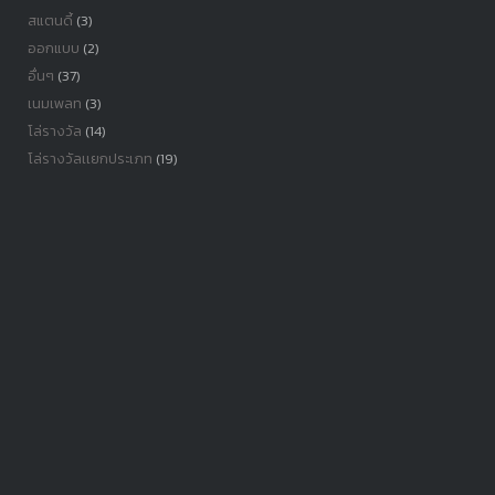
สแตนดี้
(3)
ออกแบบ
(2)
อื่นๆ
(37)
เนมเพลท
(3)
โล่รางวัล
(14)
โล่รางวัลเเยกประเภท
(19)