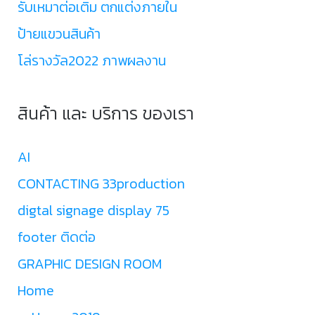
รับเหมาต่อเติม ตกแต่งภายใน
ป้ายแขวนสินค้า
โล่รางวัล2022 ภาพผลงาน
สินค้า และ บริการ ของเรา
AI
CONTACTING 33production
digtal signage display 75
footer ติดต่อ
GRAPHIC DESIGN ROOM
Home