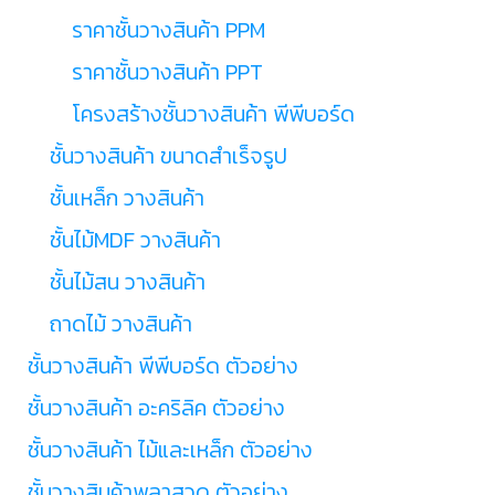
ราคาชั้นวางสินค้า PPM
ราคาชั้นวางสินค้า PPT
โครงสร้างชั้นวางสินค้า พีพีบอร์ด
ชั้นวางสินค้า ขนาดสำเร็จรูป
ชั้นเหล็ก วางสินค้า
ชั้นไม้MDF วางสินค้า
ชั้นไม้สน วางสินค้า
ถาดไม้ วางสินค้า
ชั้นวางสินค้า พีพีบอร์ด ตัวอย่าง
ชั้นวางสินค้า อะคริลิค ตัวอย่าง
ชั้นวางสินค้า ไม้และเหล็ก ตัวอย่าง
ชั้นวางสินค้าพลาสวูด ตัวอย่าง