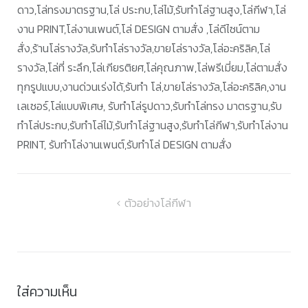
ดาว,โล่ทรงมาตรฐาน,โล่ ประกบ,โล่ไม้,รับทำโล่ฐานสูง,โล่กีฬา,โล่
งาน PRINT,โล่งานเพนต์,โล่ DESIGN ตามสั่ง ,โล่ดีไซน์ตาม
สั่ง,ร้านโล่รางวัล,รับทำโล่รางวัล,ขายโล่รางวัล,โล่อะคริลิค,โล่
รางวัล,โล่ที่ ระลึก,โล่เกียรติยศ,โล่คุณภาพ,โล่พรีเมี่ยม,โล่ตามสั่ง
ทุกรูปแบบ,งานด่วนเร่งได้,รับทำ โล่,ขายโล่รางวัล,โล่อะคริลิค,งาน
เลเซอร์,โล่แบบพิเศษ, รับทำโล่รูปดาว,รับทำโล่ทรง มาตรฐาน,รับ
ทำโล่ประกบ,รับทำโล่ไม้,รับทำโล่ฐานสูง,รับทำโล่กีฬา,รับทำโล่งาน
PRINT, รับทำโล่งานเพนต์,รับทำโล่ DESIGN ตามสั่ง
แนะแนว
ตัวอย่างโล่กีฬา
เรื่อง
ใส่ความเห็น