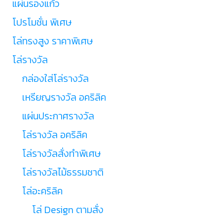
แผ่นรองแก้ว
โปรโมชั่น พิเศษ
โล่ทรงสูง ราคาพิเศษ
โล่รางวัล
กล่องใส่โล่รางวัล
เหรียญรางวัล อคริลิค
แผ่นประกาศรางวัล
โล่รางวัล อคริลิค
โล่รางวัลสั่งทำพิเศษ
โล่รางวัลไม้ธรรมชาติ
โล่อะคริลิค
โล่ Design ตามสั่ง