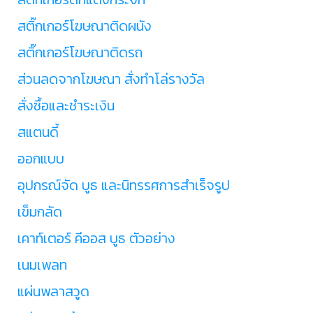
สติ๊กเกอร์โฆษณาติดผนัง
สติ๊กเกอร์โฆษณาติดรถ
ส่วนลดจากโฆษณา สั่งทำโล่รางวัล
สั่งซื้อและชำระเงิน
สแตนดี้
ออกแบบ
อุปกรณ์จัด บูธ และนิทรรศการสำเร็จรูป
เข็มกลัด
เคาท์เตอร์ คีออส บูธ ตัวอย่าง
เนมเพลท
แผ่นพลาสวูด