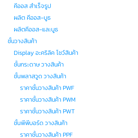
คีออส สำเร็จรูป
ผลิต คีออส-บูธ
ผลิตคีออส-และบูธ
ชั้นวางสินค้า
Display อะคริลิค โชว์สินค้า
ชั้นกระดาษ วางสินค้า
ชั้นพลาสวูด วางสินค้า
ราคาชั้นวางสินค้า PWF
ราคาชั้นวางสินค้า PWM
ราคาชั้นวางสินค้า PWT
ชั้นพีพีบอร์ด วางสินค้า
ราคาชั้นวางสินค้า PPF