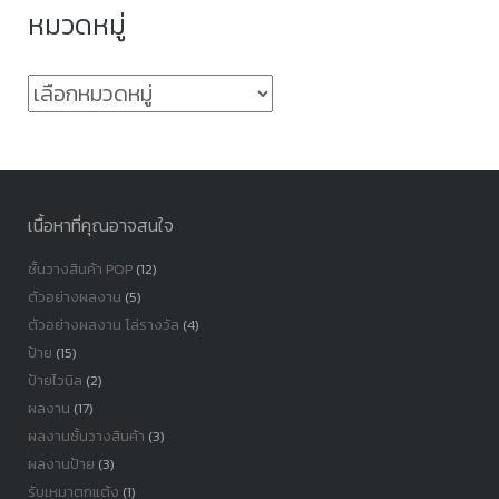
หมวดหมู่
หมวด
หมู่
เนื้อหาที่คุณอาจสนใจ
ชั้นวางสินค้า POP
(12)
ตัวอย่างผลงาน
(5)
ตัวอย่างผลงาน โล่รางวัล
(4)
ป้าย
(15)
ป้ายไวนิล
(2)
ผลงาน
(17)
ผลงานชั้นวางสินค้า
(3)
ผลงานป้าย
(3)
รับเหมาตกแต้ง
(1)