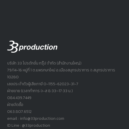
บริษัท 33 โปรดักชั่น กรุ๊ป จำกัด (สำนักงานใหญ่)
79/14-16 หมู่ที่ 1 ต.แพรกษาใหม่ อ.เมืองสมุทรปราการ จ.สมุทรปราการ
10280
เลขประจำตัวผู้เสียภาษี 0-1155-62023-31-7
ฝ่ายขาย (เวลาทำการ จ-ส 8:33~17:33 น.)
084.439.7449
ฝ่ายจัดซื้อ
063.807.6512
email : info@33production.com
ID Line : @33production