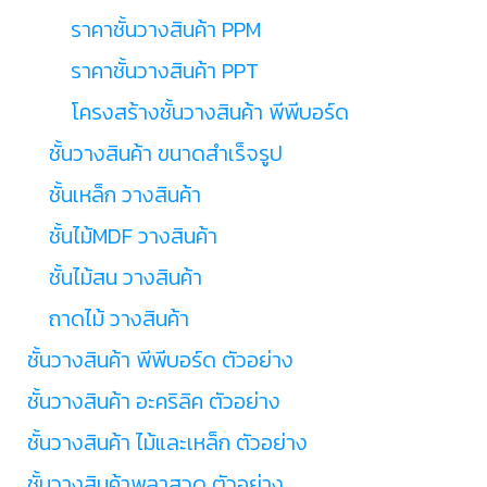
ราคาชั้นวางสินค้า PPM
ราคาชั้นวางสินค้า PPT
โครงสร้างชั้นวางสินค้า พีพีบอร์ด
ชั้นวางสินค้า ขนาดสำเร็จรูป
ชั้นเหล็ก วางสินค้า
ชั้นไม้MDF วางสินค้า
ชั้นไม้สน วางสินค้า
ถาดไม้ วางสินค้า
ชั้นวางสินค้า พีพีบอร์ด ตัวอย่าง
ชั้นวางสินค้า อะคริลิค ตัวอย่าง
ชั้นวางสินค้า ไม้และเหล็ก ตัวอย่าง
ชั้นวางสินค้าพลาสวูด ตัวอย่าง