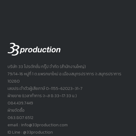
บริษัท 33 โปรดักชั่น กรุ๊ป จำกัด (สำนักงานใหญ่)
79/14-16 หมู่ที่ 1 ต.แพรกษาใหม่ อ.เมืองสมุทรปราการ จ.สมุทรปราการ
10280
เลขประจำตัวผู้เสียภาษี 0-1155-62023-31-7
ฝ่ายขาย (เวลาทำการ จ-ส 8:33~17:33 น.)
084.439.7449
ฝ่ายจัดซื้อ
063.807.6512
email : info@33production.com
ID Line : @33production