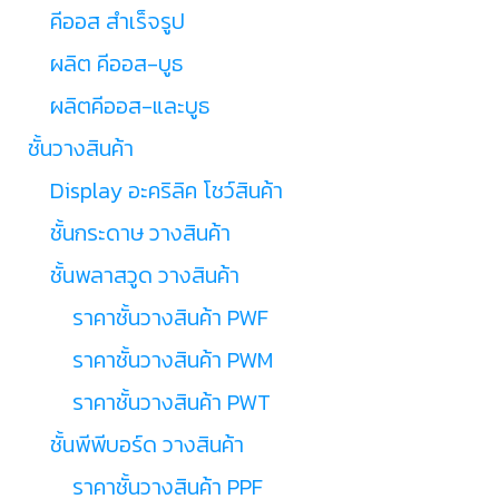
คีออส สำเร็จรูป
ผลิต คีออส-บูธ
ผลิตคีออส-และบูธ
ชั้นวางสินค้า
Display อะคริลิค โชว์สินค้า
ชั้นกระดาษ วางสินค้า
ชั้นพลาสวูด วางสินค้า
ราคาชั้นวางสินค้า PWF
ราคาชั้นวางสินค้า PWM
ราคาชั้นวางสินค้า PWT
ชั้นพีพีบอร์ด วางสินค้า
ราคาชั้นวางสินค้า PPF