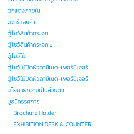
ตกแต่งภายใน
ตะกร้าสินค้า
ตู้โชว์สินค้ากระจก
ตู้โชว์สินค้ากระจก 2
ตู้โชว์ไม้
ตู้โชว์ไม้ปิดผิวลามิเนต-เฟอร์นิเจอร์
ตู้โชว์ไม้ปิดผิวลามิเนต-เฟอร์นิเจอร์
นโยบายความเป็นส่วนตัว
บูธนิทรรศการ
Brochure Holder
EXHIBITION DESK & COUNTER