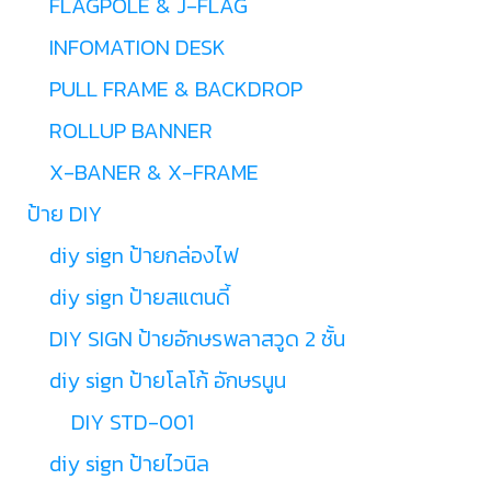
FLAGPOLE & J-FLAG
INFOMATION DESK
PULL FRAME & BACKDROP
ROLLUP BANNER
X-BANER & X-FRAME
ป้าย DIY
diy sign ป้ายกล่องไฟ
diy sign ป้ายสแตนดี้
DIY SIGN ป้ายอักษรพลาสวูด 2 ชั้น
diy sign ป้ายโลโก้ อักษรนูน
DIY STD-001
diy sign ป้ายไวนิล