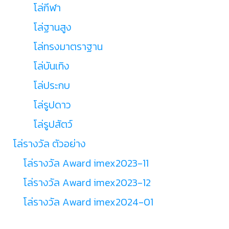
โล่กีฬา
โล่ฐานสูง
โล่ทรงมาตราฐาน
โล่บันเทิง
โล่ประกบ
โล่รูปดาว
โล่รูปสัตว์
โล่รางวัล ตัวอย่าง
โล่รางวัล Award imex2023-11
โล่รางวัล Award imex2023-12
โล่รางวัล Award imex2024-01