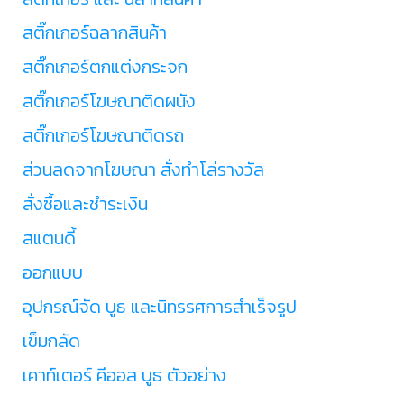
สติ๊กเกอร์ฉลากสินค้า
สติ๊กเกอร์ตกแต่งกระจก
สติ๊กเกอร์โฆษณาติดผนัง
สติ๊กเกอร์โฆษณาติดรถ
ส่วนลดจากโฆษณา สั่งทำโล่รางวัล
สั่งซื้อและชำระเงิน
สแตนดี้
ออกแบบ
อุปกรณ์จัด บูธ และนิทรรศการสำเร็จรูป
เข็มกลัด
เคาท์เตอร์ คีออส บูธ ตัวอย่าง