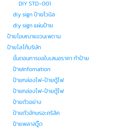
DIY STD-001
diy sign ป้ายไวนิล
diy sign แผ่นป้าย
ป้ายโฆษณาแขวนเพดาน
ป้ายโลโก้บริษัท
ขั้นตอนการขอใบเสนอราคา ทำป้าย
ป้ายInfomation
ป้ายกล่องไฟ-ป้ายตู้ไฟ
ป้ายกล่องไฟ-ป้ายตู้ไฟ
ป้ายตัวอย่าง
ป้ายตัวอักษรอะคริลิค
ป้ายพลาสวู๊ด