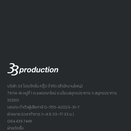
บริษัท 33 โปรดักชั่น กรุ๊ป จำกัด (สำนักงานใหญ่)
79/14-16 หมู่ที่ 1 ต.แพรกษาใหม่ อ.เมืองสมุทรปราการ จ.สมุทรปราการ
10280
เลขประจำตัวผู้เสียภาษี 0-1155-62023-31-7
ฝ่ายขาย (เวลาทำการ จ-ส 8:33~17:33 น.)
084.439.7449
ฝ่ายจัดซื้อ