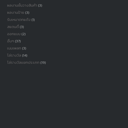
ผลงานชั้นวางสินค้า
(3)
ผลงานป้าย
(3)
รับเหมาตกแต้ง
(1)
สแตนดี้
(3)
ออกแบบ
(2)
อื่นๆ
(37)
เนมเพลท
(3)
โล่รางวัล
(14)
โล่รางวัลเเยกประเภท
(19)