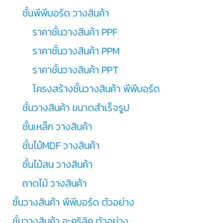
ชั้นพีพีบอร์ด วางสินค้า
ราคาชั้นวางสินค้า PPF
ราคาชั้นวางสินค้า PPM
ราคาชั้นวางสินค้า PPT
โครงสร้างชั้นวางสินค้า พีพีบอร์ด
ชั้นวางสินค้า ขนาดสำเร็จรูป
ชั้นเหล็ก วางสินค้า
ชั้นไม้MDF วางสินค้า
ชั้นไม้สน วางสินค้า
ถาดไม้ วางสินค้า
ชั้นวางสินค้า พีพีบอร์ด ตัวอย่าง
ชั้นวางสินค้า อะคริลิค ตัวอย่าง