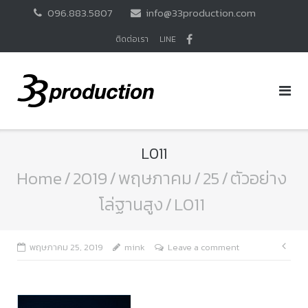
Skip
096.883.5807
info@33production.com
to
content
ติดต่อเรา
LINE
L011
Home
/
2019
/
พฤษภาคม
/
25
/
ตัวอย่าง
โล่ฐานสูง
/
L011
แนะ
พฤษภาคม 25, 2019
mink
Leave a comment
เรื่อ