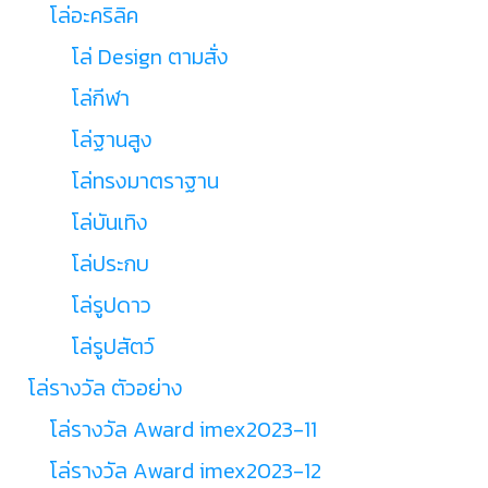
โล่อะคริลิค
โล่ Design ตามสั่ง
โล่กีฬา
โล่ฐานสูง
โล่ทรงมาตราฐาน
โล่บันเทิง
โล่ประกบ
โล่รูปดาว
โล่รูปสัตว์
โล่รางวัล ตัวอย่าง
โล่รางวัล Award imex2023-11
โล่รางวัล Award imex2023-12