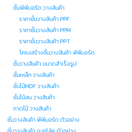
ชั้นพีพีบอร์ด วางสินค้า
ราคาชั้นวางสินค้า PPF
ราคาชั้นวางสินค้า PPM
ราคาชั้นวางสินค้า PPT
โครงสร้างชั้นวางสินค้า พีพีบอร์ด
ชั้นวางสินค้า ขนาดสำเร็จรูป
ชั้นเหล็ก วางสินค้า
ชั้นไม้MDF วางสินค้า
ชั้นไม้สน วางสินค้า
ถาดไม้ วางสินค้า
ชั้นวางสินค้า พีพีบอร์ด ตัวอย่าง
ชั้นวางสินค้า อะคริลิค ตัวอย่าง