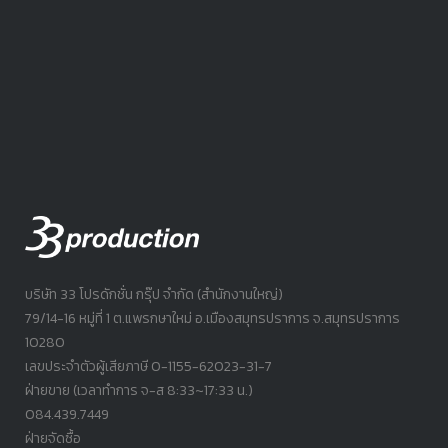
บริษัท 33 โปรดักชั่น กรุ๊ป จำกัด (สำนักงานใหญ่)
79/14-16 หมู่ที่ 1 ต.แพรกษาใหม่ อ.เมืองสมุทรปราการ จ.สมุทรปราการ
10280
เลขประจำตัวผู้เสียภาษี 0-1155-62023-31-7
ฝ่ายขาย (เวลาทำการ จ-ส 8:33~17:33 น.)
084.439.7449
ฝ่ายจัดซื้อ