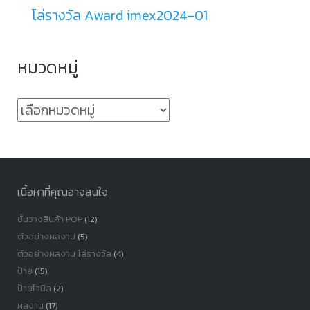
โล่รางวัล Award imex2024-01
หมวดหมู่
หมวด
หมู่
เนื้อหาที่คุณอาจสนใจ
ชั้นวางสินค้า POP
(12)
ตัวอย่างผลงาน
(5)
ตัวอย่างผลงาน โล่รางวัล
(4)
ป้าย
(15)
ป้ายไวนิล
(2)
ผลงาน
(17)