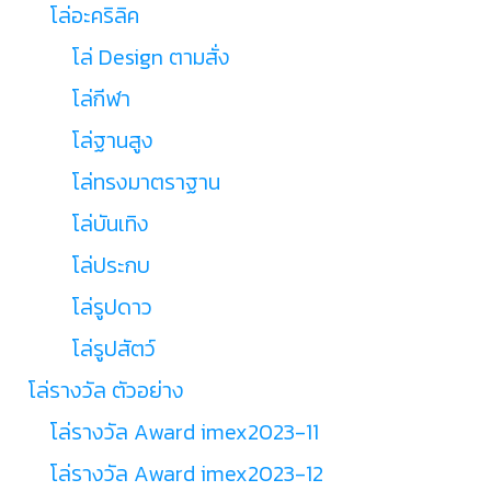
โล่อะคริลิค
โล่ Design ตามสั่ง
โล่กีฬา
โล่ฐานสูง
โล่ทรงมาตราฐาน
โล่บันเทิง
โล่ประกบ
โล่รูปดาว
โล่รูปสัตว์
โล่รางวัล ตัวอย่าง
โล่รางวัล Award imex2023-11
โล่รางวัล Award imex2023-12