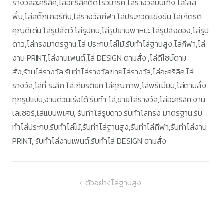
รางวัลอะคริลิค,โล่อคริลิคติดโรว์มาร์ค,โล่รางวัลบันเทิง,โล่ใส่สี
พื้น,โล่สติ๊กเกอร์ทึบ,โล่รางวัลกีฬา,โล่ประกวดแข่งขัน,โล่เกีตรติ
คุณดีเด่น,โล่รูปสัตว์,โล่รูปคน,โล่รูปยานพาหนะ,โล่รูปสิ่งของ,โล่รูป
ดาว,โล่ทรงมาตรฐาน,โล่ ประกบ,โล่ไม้,รับทำโล่ฐานสูง,โล่กีฬา,โล่
งาน PRINT,โล่งานเพนต์,โล่ DESIGN ตามสั่ง ,โล่ดีไซน์ตาม
สั่ง,ร้านโล่รางวัล,รับทำโล่รางวัล,ขายโล่รางวัล,โล่อะคริลิค,โล่
รางวัล,โล่ที่ ระลึก,โล่เกียรติยศ,โล่คุณภาพ,โล่พรีเมี่ยม,โล่ตามสั่ง
ทุกรูปแบบ,งานด่วนเร่งได้,รับทำ โล่,ขายโล่รางวัล,โล่อะคริลิค,งาน
เลเซอร์,โล่แบบพิเศษ, รับทำโล่รูปดาว,รับทำโล่ทรง มาตรฐาน,รับ
ทำโล่ประกบ,รับทำโล่ไม้,รับทำโล่ฐานสูง,รับทำโล่กีฬา,รับทำโล่งาน
PRINT, รับทำโล่งานเพนต์,รับทำโล่ DESIGN ตามสั่ง
แนะแนว
ตัวอย่างโล่ฐานสูง
เรื่อง