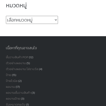
หมวดหมู่
หมวด
หมู่
เนื้อหาที่คุณอาจสนใจ
ชั้นวางสินค้า POP
(12)
ตัวอย่างผลงาน
(5)
ตัวอย่างผลงาน โล่รางวัล
(4)
ป้าย
(15)
ป้ายไวนิล
(2)
ผลงาน
(17)
ผลงานชั้นวางสินค้า
(3)
ผลงานป้าย
(3)
รับเหมาตกแต้ง
(1)