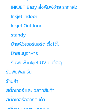
INKJET Easy สั่งพิมพ์ง่าย ราคาส่ง
Inkjet Indoor
Inkjet Outdoor
standy
ป้ายฟิวเจอร์บอร์ด ตั้งโต๊ะ
ป้ายเมนูอาหาร
รับพิมพ์ inkjet UV บนวัสดุ
รับพิมพ์สกรีน
ร้านค้า
สติ๊กเกอร์ และ ฉลากสินค้า
สติ๊กเกอร์ฉลากสินค้า
สติ๊กเกอร์ตกแต่งกระจก