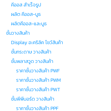
คีออส สำเร็จรูป
ผลิต คีออส-บูธ
ผลิตคีออส-และบูธ
ชั้นวางสินค้า
Display อะคริลิค โชว์สินค้า
ชั้นกระดาษ วางสินค้า
ชั้นพลาสวูด วางสินค้า
ราคาชั้นวางสินค้า PWF
ราคาชั้นวางสินค้า PWM
ราคาชั้นวางสินค้า PWT
ชั้นพีพีบอร์ด วางสินค้า
ราคาชั้นวางสินค้า PPF