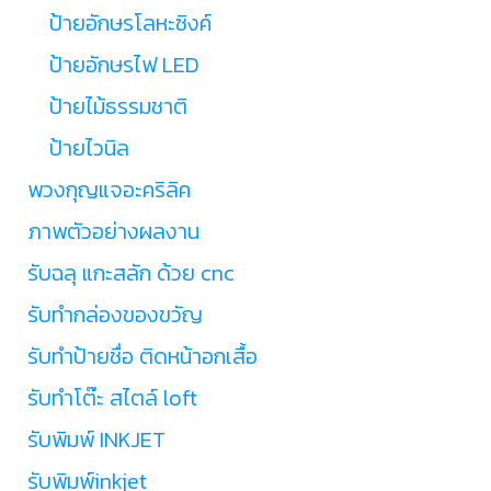
ป้ายอักษรโลหะซิงค์
ป้ายอักษรไฟ LED
ป้ายไม้ธรรมชาติ
ป้ายไวนิล
พวงกุญแจอะคริลิค
ภาพตัวอย่างผลงาน
รับฉลุ แกะสลัก ด้วย cnc
รับทำกล่องของขวัญ
รับทำป้ายชื่อ ติดหน้าอกเสื้อ
รับทำโต๊ะ สไตล์ loft
รับพิมพ์ INKJET
รับพิมพ์inkjet