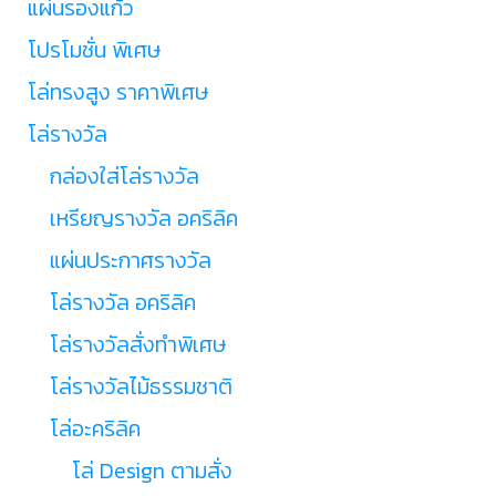
แผ่นรองแก้ว
โปรโมชั่น พิเศษ
โล่ทรงสูง ราคาพิเศษ
โล่รางวัล
กล่องใส่โล่รางวัล
เหรียญรางวัล อคริลิค
แผ่นประกาศรางวัล
โล่รางวัล อคริลิค
โล่รางวัลสั่งทำพิเศษ
โล่รางวัลไม้ธรรมชาติ
โล่อะคริลิค
โล่ Design ตามสั่ง