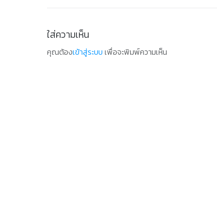
เรื่อง
ใส่ความเห็น
คุณต้อง
เข้าสู่ระบบ
เพื่อจะพิมพ์ความเห็น