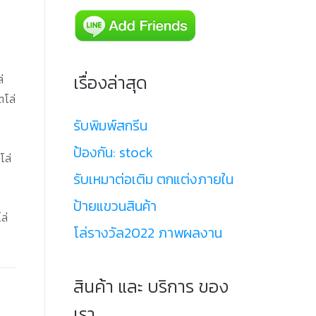
เรื่องล่าสุด
่
ตโล่
รับพิมพ์สกรีน
ป้องกัน: stock
โล่
รับเหมาต่อเติม ตกแต่งภายใน
ป้ายแขวนสินค้า
ล่
โล่รางวัล2022 ภาพผลงาน
สินค้า และ บริการ ของ
เรา