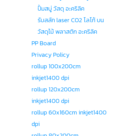
ปั้มสบู่ วัสดุ อะคริลิค
รับสลัก laser CO2 โลโก้ บน
วัสดุไม้ พลาสติก อะคริลิค
PP Board
Privacy Policy
rollup 100x200cm
inkjet1400 dpi
rollup 120x200cm
inkjet1400 dpi
rollup 60x160cm inkjet1400
dpi
rollup 80x200cm