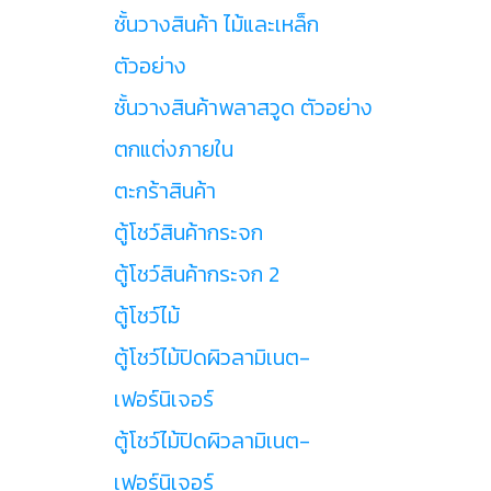
ชั้นวางสินค้า ไม้และเหล็ก
ตัวอย่าง
ชั้นวางสินค้าพลาสวูด ตัวอย่าง
ตกแต่งภายใน
ตะกร้าสินค้า
ตู้โชว์สินค้ากระจก
ตู้โชว์สินค้ากระจก 2
ตู้โชว์ไม้
ตู้โชว์ไม้ปิดผิวลามิเนต-
เฟอร์นิเจอร์
ตู้โชว์ไม้ปิดผิวลามิเนต-
เฟอร์นิเจอร์