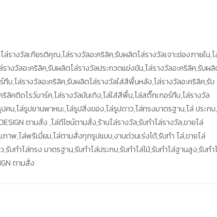
โล่รางวัลเกียรติคุณ,โล่รางวัลอะคริลิค,รับผลิตโล่รางวัลเจาะช่องภายใน,โล
่รางวัลอะคริลิค,รับผลิตโล่รางวัลประกวดแข่งขัน,โล่รางวัลอะคริลิค,รับผลิ
์ทึบ,โล่รางวัลอะคริลิค,รับผลิตโล่รางวัลใส่สีพื้นหลัง,โล่รางวัลอะคริลิค,รับ
ิลิคติดโรว์มาร์ค,โล่รางวัลบันเทิง,โล่ใส่สีพื้น,โล่สติ๊กเกอร์ทึบ,โล่รางวัล
ล่รูปคน,โล่รูปยานพาหนะ,โล่รูปสิ่งของ,โล่รูปดาว,โล่ทรงมาตรฐาน,โล่ ประกบ,
DESIGN ตามสั่ง ,โล่ดีไซน์ตามสั่ง,ร้านโล่รางวัล,รับทำโล่รางวัล,ขายโล่
คุณภาพ,โล่พรีเมี่ยม,โล่ตามสั่งทุกรูปแบบ,งานด่วนเร่งได้,รับทำ โล่,ขายโล่
าว,รับทำโล่ทรง มาตรฐาน,รับทำโล่ประกบ,รับทำโล่ไม้,รับทำโล่ฐานสูง,รับทำโ
IGN ตามสั่ง