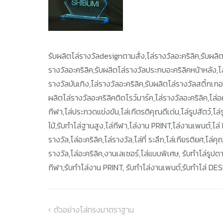
รับผลิตโล่รางวัลdesignตามสั่ง,โล่รางวัลอะคริลิค,รับผลิต
รางวัลอะคริลิค,รับผลิตโล่รางวัลประกบอะคริลิคหน้าหลัง,โล
รางวัลบันเทิง,โล่รางวัลอะคริลิค,รับผลิตโล่รางวัลสติ้กเกอร
ผลิตโล่รางวัลอะคริลิคติดโรว์มาร์ค,โล่รางวัลอะคริลิค,โล่อคร
กีฬา,โล่ประกวดแข่งขัน,โล่เกีตรติคุณดีเด่น,โล่รูปสัตว์,โ
ไม้,รับทำโล่ฐานสูง,โล่กีฬา,โล่งาน PRINT,โล่งานเพนต์,โล่ 
รางวัล,โล่อะคริลิค,โล่รางวัล,โล่ที่ ระลึก,โล่เกียรติยศ,โล่
รางวัล,โล่อะคริลิค,งานเลเซอร์,โล่แบบพิเศษ, รับทำโล่รูปด
กีฬา,รับทำโล่งาน PRINT, รับทำโล่งานเพนต์,รับทำโล่ DES
ตัวอย่างโล่ทรงมาตราฐาน
แนะแนว