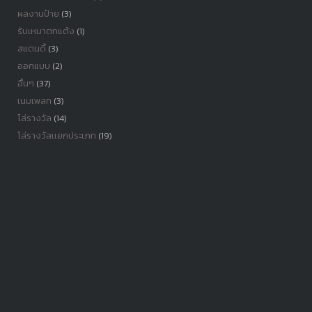
ผลงานป้าย
(3)
รับเหมาตกแต้ง
(1)
สแตนดี้
(3)
ออกแบบ
(2)
อื่นๆ
(37)
เนมเพลท
(3)
โล่รางวัล
(14)
โล่รางวัลเเยกประเภท
(19)