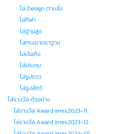
โล่ Design ตามสั่ง
โล่กีฬา
โล่ฐานสูง
โล่ทรงมาตราฐาน
โล่บันเทิง
โล่ประกบ
โล่รูปดาว
โล่รูปสัตว์
โล่รางวัล ตัวอย่าง
โล่รางวัล Award imex2023-11
โล่รางวัล Award imex2023-12
โล่รางวัล Award imex2024-01