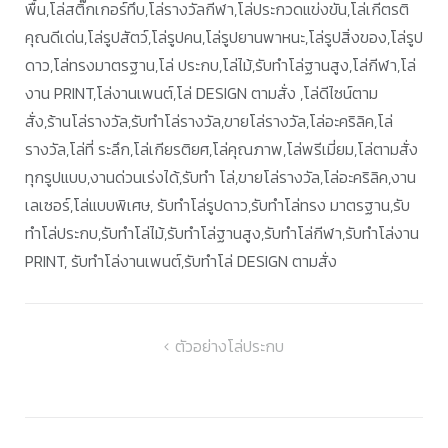
พื้น,โล่สติ๊กเกอร์ทึบ,โล่รางวัลกีฬา,โล่ประกวดแข่งขัน,โล่เกีตรติ
คุณดีเด่น,โล่รูปสัตว์,โล่รูปคน,โล่รูปยานพาหนะ,โล่รูปสิ่งของ,โล่รูป
ดาว,โล่ทรงมาตรฐาน,โล่ ประกบ,โล่ไม้,รับทำโล่ฐานสูง,โล่กีฬา,โล่
งาน PRINT,โล่งานเพนต์,โล่ DESIGN ตามสั่ง ,โล่ดีไซน์ตาม
สั่ง,ร้านโล่รางวัล,รับทำโล่รางวัล,ขายโล่รางวัล,โล่อะคริลิค,โล่
รางวัล,โล่ที่ ระลึก,โล่เกียรติยศ,โล่คุณภาพ,โล่พรีเมี่ยม,โล่ตามสั่ง
ทุกรูปแบบ,งานด่วนเร่งได้,รับทำ โล่,ขายโล่รางวัล,โล่อะคริลิค,งาน
เลเซอร์,โล่แบบพิเศษ, รับทำโล่รูปดาว,รับทำโล่ทรง มาตรฐาน,รับ
ทำโล่ประกบ,รับทำโล่ไม้,รับทำโล่ฐานสูง,รับทำโล่กีฬา,รับทำโล่งาน
PRINT, รับทำโล่งานเพนต์,รับทำโล่ DESIGN ตามสั่ง
แนะแนว
ตัวอย่างโล่ประกบ
เรื่อง