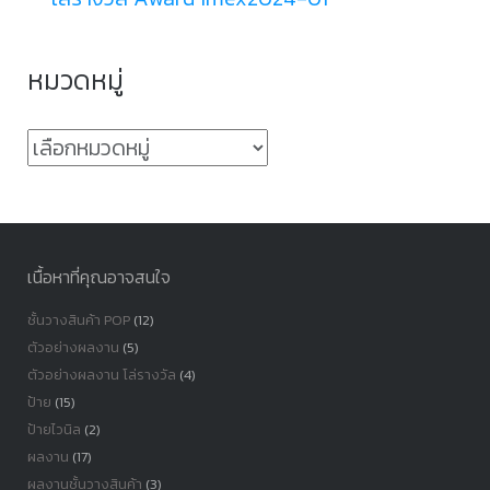
หมวดหมู่
หมวด
หมู่
เนื้อหาที่คุณอาจสนใจ
ชั้นวางสินค้า POP
(12)
ตัวอย่างผลงาน
(5)
ตัวอย่างผลงาน โล่รางวัล
(4)
ป้าย
(15)
ป้ายไวนิล
(2)
ผลงาน
(17)
ผลงานชั้นวางสินค้า
(3)