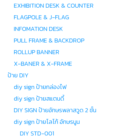
EXHIBITION DESK & COUNTER
FLAGPOLE & J-FLAG
INFOMATION DESK
PULL FRAME & BACKDROP
ROLLUP BANNER
X-BANER & X-FRAME
ป้าย DIY
diy sign ป้ายกล่องไฟ
diy sign ป้ายสแตนดี้
DIY SIGN ป้ายอักษรพลาสวูด 2 ชั้น
diy sign ป้ายโลโก้ อักษรนูน
DIY STD-001