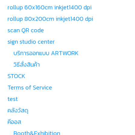
rollup 60x160cm inkjet1400 dpi
rollup 80x200cm inkjet1400 dpi
scan QR code
sign studio center
บริการออกแบบ ARTWORK
วิธีสั่งสินค้า
STOCK
Terms of Service
test
คลังวัสดุ
คีออส
Booth&Exhibition