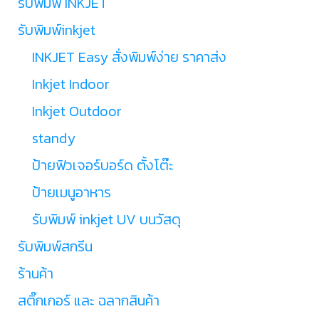
รับพิมพ์ INKJET
รับพิมพ์inkjet
INKJET Easy สั่งพิมพ์ง่าย ราคาส่ง
Inkjet Indoor
Inkjet Outdoor
standy
ป้ายฟิวเจอร์บอร์ด ตั้งโต๊ะ
ป้ายเมนูอาหาร
รับพิมพ์ inkjet UV บนวัสดุ
รับพิมพ์สกรีน
ร้านค้า
สติ๊กเกอร์ และ ฉลากสินค้า